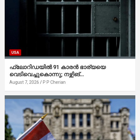
USA
ഫ്ലോറിഡയിൽ 91 കാരൻ ഭാര്യയെ
വെടിവെച്ചുകൊന്നു; നഴ്സിങ്
ഹോമിലാക്കില്ലെന്ന് നൽകിയ വാഗ്ദാനം
August 7, 2026
P P Cherian
പാലിച്ചതായി മൊഴി