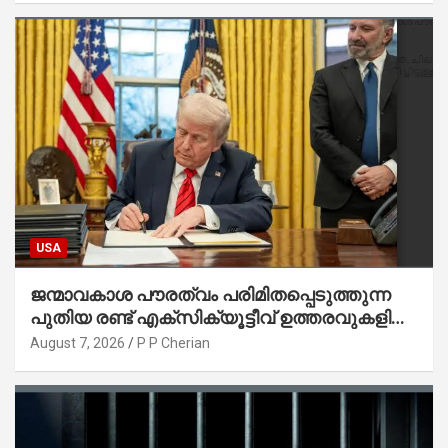
USA
ജന്മാവകാശ പൗരത്വം പരിമിതപ്പെടുത്തുന്ന
പുതിയ രണ്ട് എക്സിക്യൂട്ടീവ് ഉത്തരവുകളിൽ
ട്രംപ് ഒപ്പുവെച്ചു
August 7, 2026
P P Cherian