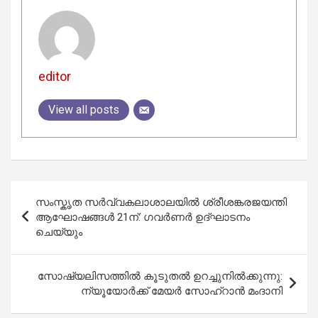
editor
View all posts
Post
സംസ്കൃത സര്‍വ്വകലാശാലയില്‍ ശ്രീശങ്കരജയന്തി
navigation
ആഘോഷങ്ങള്‍ 21ന്: ഗവര്‍ണര്‍ ഉദ്ഘാടനം
ചെയ്യും
സോഷ്യലിസത്തിൽ കൂടുതൽ ഉറച്ചുനിൽക്കുന്നു:
ന്യൂയോർക്ക് മേയർ സോഹ്‌റാൻ മംദാനി