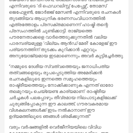
എന്നിവരുടെ ‘ദി ഫെഡറലിസ്റ്റ് പേപ്പേഴ്സ്’, തോമസ്
ജെഫേഴ്സൺ, ജോർജ്ജ് മേസൺ എന്നിവരുടെ രചനകൾ
തുടങ്ങിയവ ആധുനിക ഭരണസംവിധാനത്തിൽ
എത്രത്തോളം പ്രസക്തമാണെന്ന് ഹാഷ്മി തന്റെ
പ്രസംഗത്തിൽ ചൂണ്ടിക്കാട്ടി. രാജ്യത്തെ
പൗരനേതാക്കളെ വാർത്തെടുക്കുന്നതിൽ വലിയ
പാരമ്പര്യമുള്ള ‘വില്യം ആൻഡ് മേരി’ കോളേജ് ഈ
പര്യടനത്തിന് തുടക്കം കുറിക്കാൻ ഏറ്റവും
അനുയോജ്യമായ ഇടമാണെന്നും അവർ കൂട്ടിച്ചേർത്തു.
“നമ്മുടെ ദേശീയ സ്വത്വത്തെയും ജനാധിപത്യ
തത്വങ്ങളെയും രൂപപ്പെടുത്തിയ അമേരിക്കൻ
രചനകളിലൂടെ ഇന്നത്തെ സമൂഹത്തെയും
രാഷ്ട്രീയത്തെയും നോക്കിക്കാണുക എന്നത് ഓരോ
തലമുറയും ചെയ്യേണ്ട കാര്യമാണ്. രാഷ്ട്രീയ
ചർച്ചകൾ പലപ്പോഴും തീവ്രമായ നിലപാടുകളിലേക്ക്
ചുരുങ്ങിപ്പോകുന്ന ഈ കാലത്ത്, ഗൗരവകരമായ
വിശകലനങ്ങൾക്ക് ഇടം നൽകാനാണ് ഈ
ഉദ്യമത്തിലൂടെ ഞങ്ങൾ ശ്രമിക്കുന്നത്.”
വരും വർഷങ്ങളിൽ വെർജീനിയയിലെ വിവിധ