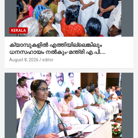
KERALA
ക്യാമ്പുകളിൽ എത്തിയില്ലെങ്കിലും
ധനസഹായം നൽകും-മന്ത്രി എ.പി.
അനിൽകുമാർ
August 8, 2026
editor