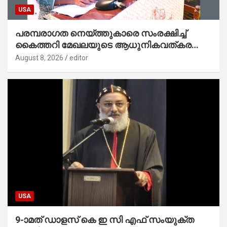
USA
പരമ്പരാഗത നെയ്ത്തുകാരെ സംരക്ഷിച്ച്
കൈത്തറി മേഖലയുടെ ആധുനികവത്കരണം
സാധ്യമാക്കും : ഡെപ്യൂട്ടി സ്പീക്കർ
August 8, 2026
editor
USA
9-ാമത് ഡാളസ് കെ ഇ സി എഫ് സംയുക്ത