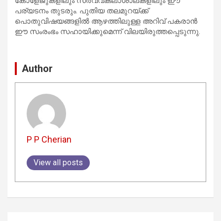
കോളേജുകളിലും സർവ്വകലാശാലകളിലും ഈ
പര്യടനം തുടരും. പുതിയ തലമുറയ്ക്ക്
പൊതുവിഷയങ്ങളിൽ ആഴത്തിലുള്ള അറിവ് പകരാൻ
ഈ സംരംഭം സഹായിക്കുമെന്ന് വിലയിരുത്തപ്പെടുന്നു.
Author
P P Cherian
View all posts
Post