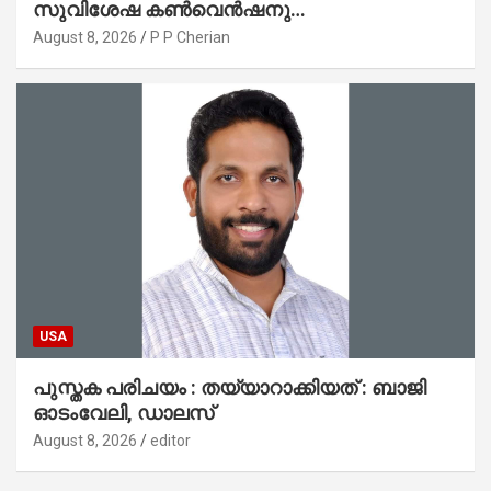
സുവിശേഷ കൺവെൻഷനു
പ്രാർത്ഥനാനിർഭരമായ തുടക്കം
August 8, 2026
P P Cherian
USA
പുസ്തക പരിചയം : തയ്യാറാക്കിയത് : ബാജി
ഓടംവേലി, ഡാലസ്
August 8, 2026
editor