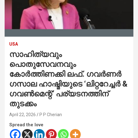
USA
സാഹിത്യവും
പൊതുസേവനവും
കോർത്തിണക്കി ലഫ്. ഗവർണർ
ഗസാല ഹാഷ്മിയുടെ ‘ലിറ്ററേച്ചർ &
ഗവൺമെന്റ്’ പര്യടനത്തിന്
തുടക്കം
April 22, 2026
P P Cherian
Spread the love