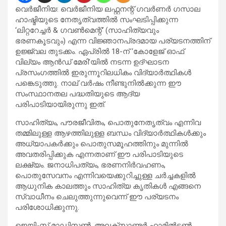
വെർജീനിയ: വെർജീനിയ ലഫ്റ്റനന്റ് ഗവർണർ ഗസാല
ഹാഷ്മിയുടെ നേതൃത്വത്തിൽ സംഘടിപ്പിക്കുന്ന
‘ലിറ്ററേച്ചർ & ഗവൺമെന്റ്’ (സാഹിത്യവും
ഭരണകൂടവും) എന്ന വിജ്ഞാനപ്രദമായ പര്യടനത്തിന്
ഉജ്ജ്വല തുടക്കം. ഏപ്രിൽ 18-ന് ‘കോളേജ് ഓഫ്
വില്യം ആൻഡ് മേരി’യിൽ നടന്ന ഉദ്ഘാടന
പ്രസംഗത്തിൽ ഇരുന്നൂറിലധികം വിദ്യാർത്ഥികൾ
പങ്കെടുത്തു. നാല് വർഷം നീണ്ടുനിൽക്കുന്ന ഈ
സംസ്ഥാനതല പദ്ധതിയുടെ ആദ്യ
പരിപാടിയായിരുന്നു ഇത്.
സാഹിത്യം, പൗരജീവിതം, പൊതുനേതൃത്വം എന്നിവ
തമ്മിലുള്ള ആഴത്തിലുള്ള ബന്ധം വിദ്യാർത്ഥികൾക്കും
അധ്യാപകർക്കും പൊതുസമൂഹത്തിനും മുന്നിൽ
അവതരിപ്പിക്കുക എന്നതാണ് ഈ പരിപാടിയുടെ
ലക്ഷ്യം. ജനാധിപത്യം, ഭരണനിർവഹണം,
പൊതുസേവനം എന്നിവയെക്കുറിച്ചുള്ള ചർച്ചകളിൽ
ആധുനിക കാലത്തും സാഹിത്യ കൃതികൾ എങ്ങനെ
സ്വാധീനം ചെലുത്തുന്നുവെന്ന് ഈ പര്യടനം
പരിശോധിക്കുന്നു.
ജെയിംസ് മാഡിസൺ, അലക്സാണ്ടർ ഹാമിൽട്ടൺ