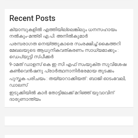
Recent Posts
ക്യാമ്പുകളിൽ എത്തിയില്ലെങ്കിലും ധനസഹായം
നൽകും-മന്ത്രി എ.പി. അനിൽകുമാർ
പരമ്പരാഗത നെയ്ത്തുകാരെ സംരക്ഷിച്ച് കൈത്തറി
മേഖലയുടെ ആധുനികവത്കരണം സാധ്യമാക്കും :
ഡെപ്യൂട്ടി സ്പീക്കർ
9-ാമത് ഡാളസ് കെ ഇ സി എഫ് സംയുക്ത സുവിശേഷ
കൺവെൻഷനു പ്രാർത്ഥനാനിർഭരമായ തുടക്കം
പുസ്തക പരിചയം : തയ്യാറാക്കിയത് : ബാജി ഓടംവേലി,
ഡാലസ്
ഇടുക്കിയിൽ കാർ തോട്ടിലേക്ക് മറിഞ്ഞ് യുവാവിന്
ദാരുണാന്ത്യം