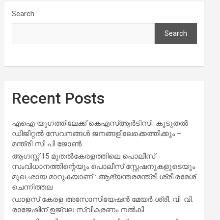
Search
Search
Recent Posts
എഐ യുഗത്തിലേക്ക് കെഎസ്ആർടിസി: കൂടുതൽ
ഡിജിറ്റൽ സേവനങ്ങൾ ജനങ്ങളിലേക്കെത്തിക്കും –
മന്ത്രി സി പി ജോൺ
ആഗസ്റ്റ് 15 മുതല്‍കേരളത്തിലെ പൊലീസ്
സംവിധാനത്തിന്റെയും പൊലീസ് സ്റ്റേഷനുകളുടെയും
മുഖഛായ മാറുകയാണ് : ആഭ്യന്തരമന്ത്രി ശ്രീ.രമേശ്
ചെന്നിത്തല
ഡാളസ് കേരള അസോസിയേഷൻ മേയർ ശ്രീ. വി. വി.
രാജേഷിന് ഉജ്വല സ്വീകരണം നൽകി