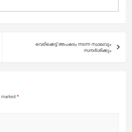
വെടിക്കെട്ട് അപകടം നടന്ന സ്ഥലവും
സന്ദർശിക്കും
re marked
*