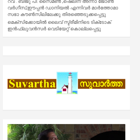
റവ . ബിജു പി. സൈമൺ ,ഷെലിന് അന്നാ ജോൺ
വർഗീസ്,ഈപ്പൻ ഡാനിയൽ എന്നിവർ മാർത്തോമാ
സഭാ കൗൺസിലിലേക്കു തിരഞ്ഞെടുക്കപ്പെട്ടു
മെക്സിക്കോയിൽ ലൈവ് സ്ട്രീമിനിടെ ടിക്‌ടോക്
ഇൻഫ്ലുവൻസർ വെടിയേറ്റ് കൊല്ലപ്പെട്ടു