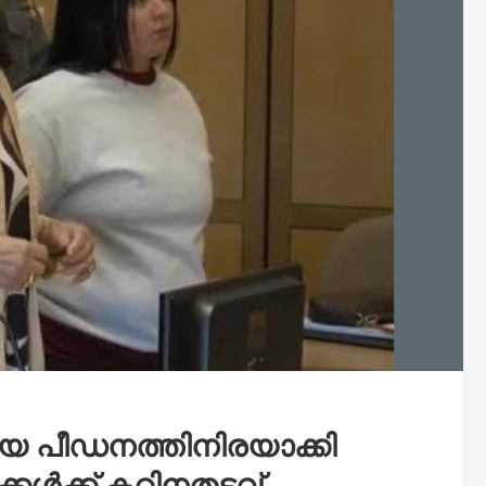
ായ പീഡനത്തിനിരയാക്കി
്കൾക്ക് കഠിനതടവ്