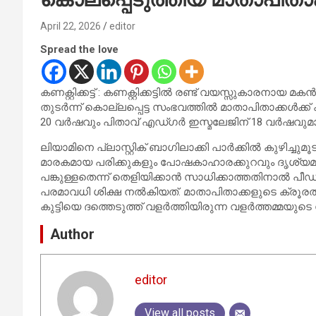
April 22, 2026
editor
Spread the love
കണക്റ്റിക്കട്ട് : കണക്റ്റിക്കട്ടിൽ രണ്ട് വയസ്സുകാര
തുടർന്ന്‌ കൊല്ലപ്പെട്ട സംഭവത്തിൽ മാതാപിതാക്കൾക്ക
20 വർഷവും പിതാവ് എഡ്ഗർ ഇസ്മലേജിന് 18 വർഷവുമാണ്
ലിയാമിനെ പ്ലാസ്റ്റിക് ബാഗിലാക്കി പാർക്കിൽ കുഴിച്ച
മാരകമായ പരിക്കുകളും പോഷകാഹാരക്കുറവും ദൃശ്യമാ
പങ്കുള്ളതെന്ന് തെളിയിക്കാൻ സാധിക്കാത്തതിനാൽ പീഡന
പരമാവധി ശിക്ഷ നൽകിയത്. മാതാപിതാക്കളുടെ ക്രൂ
കുട്ടിയെ ദത്തെടുത്ത് വളർത്തിയിരുന്ന വളർത്തമ്മയു
Author
editor
View all posts