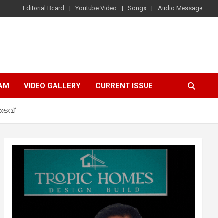
Editorial Board
Youtube Video
Songs
Audio Message
AM
VIDEO GALLERY
CURRENT ISSUE
തടവ്