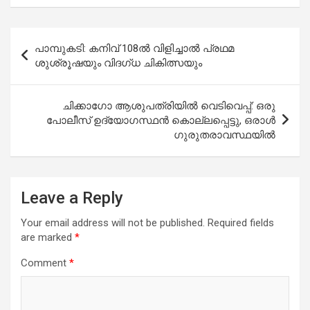
Post
പാമ്പുകടി: കനിവ് 108ൽ വിളിച്ചാൽ പ്രഥമ
navigation
ശുശ്രൂഷയും വിദഗ്ധ ചികിത്സയും
ചിക്കാഗോ ആശുപത്രിയിൽ വെടിവെപ്പ്: ഒരു
പോലീസ് ഉദ്യോഗസ്ഥൻ കൊല്ലപ്പെട്ടു, ഒരാൾ
ഗുരുതരാവസ്ഥയിൽ
Leave a Reply
Your email address will not be published.
Required fields
are marked
*
Comment
*