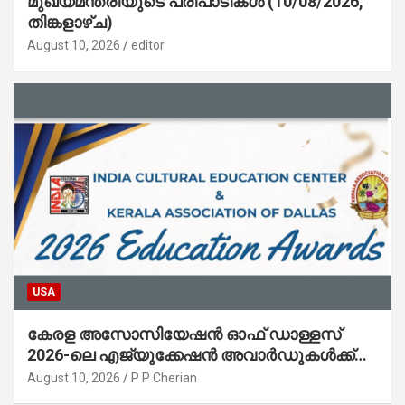
മുഖ്യമന്ത്രിയുടെ പരിപാടികൾ (10/08/2026,
തിങ്കളാഴ്ച)
August 10, 2026
editor
USA
കേരള അസോസിയേഷൻ ഓഫ് ഡാള്ളസ്
2026-ലെ എജ്യുക്കേഷൻ അവാർഡുകൾക്ക്
അപേക്ഷ ക്ഷണിച്ചു
August 10, 2026
P P Cherian