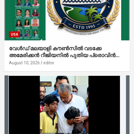
USA
വേൾഡ് മലയാളി കൗൺസിൽ വടക്കേ
അമേരിക്കൻ റീജിയനിൽ പുതിയ പ്രൊവിൻസ്;
ഗ്രേറ്റർ ഷാർലറ്റ് പ്രൊവിൻസിന് തുടക്കം
August 10, 2026
editor