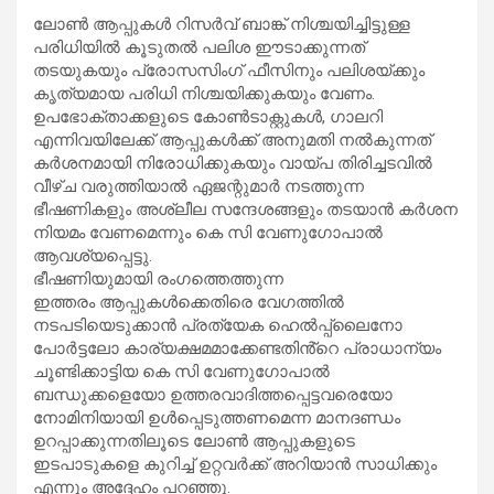
ലോൺ ആപ്പുകൾ റിസർവ് ബാങ്ക് നിശ്ചയിച്ചിട്ടുള്ള
പരിധിയിൽ കൂടുതൽ പലിശ ഈടാക്കുന്നത്
തടയുകയും പ്രോസസിംഗ് ഫീസിനും പലിശയ്ക്കും
കൃത്യമായ പരിധി നിശ്ചയിക്കുകയും വേണം.
ഉപഭോക്താക്കളുടെ കോൺടാക്റ്റുകൾ, ഗാലറി
എന്നിവയിലേക്ക് ആപ്പുകൾക്ക് അനുമതി നൽകുന്നത്
കർശനമായി നിരോധിക്കുകയും വായ്പ തിരിച്ചടവിൽ
വീഴ്ച വരുത്തിയാൽ ഏജന്റുമാർ നടത്തുന്ന
ഭീഷണികളും അശ്ലീല സന്ദേശങ്ങളും തടയാൻ കർശന
നിയമം വേണമെന്നും കെ സി വേണുഗോപാൽ
ആവശ്യപ്പെട്ടു.
ഭീഷണിയുമായി രംഗത്തെത്തുന്ന
ഇത്തരം ആപ്പുകൾക്കെതിരെ വേഗത്തിൽ
നടപടിയെടുക്കാൻ പ്രത്യേക ഹെൽപ്പ്‌ലൈനോ
പോർട്ടലോ കാര്യക്ഷമമാക്കേണ്ടതിൻ്റെ പ്രാധാന്യം
ചൂണ്ടിക്കാട്ടിയ കെ സി വേണുഗോപാൽ
ബന്ധുക്കളെയോ ഉത്തരവാദിത്തപ്പെട്ടവരെയോ
നോമിനിയായി ഉൾപ്പെടുത്തണമെന്ന മാനദണ്ഡം
ഉറപ്പാക്കുന്നതിലൂടെ ലോൺ ആപ്പുകളുടെ
ഇടപാടുകളെ കുറിച്ച് ഉറ്റവർക്ക് അറിയാൻ സാധിക്കും
എന്നും അദ്ദേഹം പറഞ്ഞു.