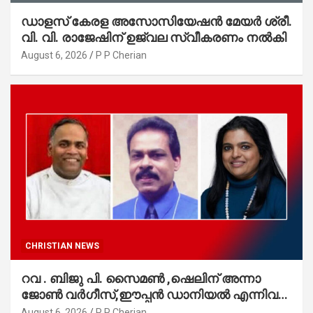
ഡാളസ് കേരള അസോസിയേഷൻ മേയർ ശ്രീ.
വി. വി. രാജേഷിന് ഉജ്വല സ്വീകരണം നൽകി
August 6, 2026
P P Cherian
CHRISTIAN NEWS
റവ . ബിജു പി. സൈമൺ ,ഷെലിന് അന്നാ
ജോൺ വർഗീസ്,ഈപ്പൻ ഡാനിയൽ എന്നിവർ
മാർത്തോമാ സഭാ കൗൺസിലിലേക്കു
August 6, 2026
P P Cherian