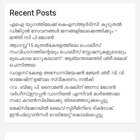
Recent Posts
എഐ യുഗത്തിലേക്ക് കെഎസ്ആർടിസി: കൂടുതൽ
ഡിജിറ്റൽ സേവനങ്ങൾ ജനങ്ങളിലേക്കെത്തിക്കും –
മന്ത്രി സി പി ജോൺ
ആഗസ്റ്റ് 15 മുതല്‍കേരളത്തിലെ പൊലീസ്
സംവിധാനത്തിന്റെയും പൊലീസ് സ്റ്റേഷനുകളുടെയും
മുഖഛായ മാറുകയാണ് : ആഭ്യന്തരമന്ത്രി ശ്രീ.രമേശ്
ചെന്നിത്തല
ഡാളസ് കേരള അസോസിയേഷൻ മേയർ ശ്രീ. വി. വി.
രാജേഷിന് ഉജ്വല സ്വീകരണം നൽകി
റവ . ബിജു പി. സൈമൺ ,ഷെലിന് അന്നാ ജോൺ
വർഗീസ്,ഈപ്പൻ ഡാനിയൽ എന്നിവർ മാർത്തോമാ
സഭാ കൗൺസിലിലേക്കു തിരഞ്ഞെടുക്കപ്പെട്ടു
മെക്സിക്കോയിൽ ലൈവ് സ്ട്രീമിനിടെ ടിക്‌ടോക്
ഇൻഫ്ലുവൻസർ വെടിയേറ്റ് കൊല്ലപ്പെട്ടു