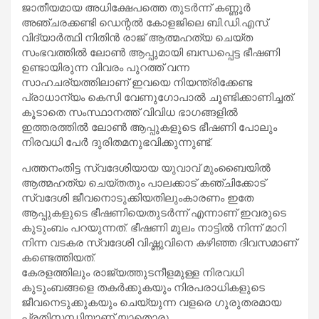
ജാതീയമായ അധിക്ഷേപത്തെ തുടർന്ന് കണ്ണൂർ
അഞ്ചരക്കണ്ടി ഡെന്റൽ കോളജിലെ ബി.ഡി.എസ്.
വിദ്യാർത്ഥി നിതിൻ രാജ് ആത്മഹത്യ ചെയ്ത
സംഭവത്തിൽ ലോൺ ആപ്പുമായി ബന്ധപ്പെട്ട ഭീഷണി
ഉണ്ടായിരുന്ന വിവരം പുറത്ത് വന്ന
സാഹചര്യത്തിലാണ് ഇവയെ നിയന്ത്രിക്കേണ്ട
പ്രാധാന്യം കെസി വേണുഗോപാൽ ചൂണ്ടിക്കാണിച്ചത്.
കൂടാതെ സംസ്ഥാനത്ത് വിവിധ ഭാഗങ്ങളിൽ
ഇത്തരത്തിൽ ലോൺ ആപ്പുകളുടെ ഭീഷണി പോലും
നിരവധി പേർ ദുരിതമനുഭവിക്കുന്നുണ്ട്.
പത്തനംതിട്ട സ്വദേശിയായ യുവാവ് മുംബൈയിൽ
ആത്മഹത്യ ചെയ്തതും പാലക്കാട്‌ കഞ്ചിക്കോട്
സ്വദേശി ജീവനൊടുക്കിയതിലുംകാരണം ഇതേ
ആപ്പുകളുടെ ഭീഷണിയെതുടർന്ന് എന്നാണ് ഇവരുടെ
കുടുംബം പറയുന്നത്. ഭീഷണി മൂലം നാട്ടിൽ നിന്ന് മാറി
നിന്ന വടകര സ്വദേശി വിഷ്ണുവിനെ കഴിഞ്ഞ ദിവസമാണ്
കണ്ടെത്തിയത്.
കേരളത്തിലും രാജ്യത്തുടനീളമുള്ള നിരവധി
കുടുംബങ്ങളെ തകർക്കുകയും നിരപരാധികളുടെ
ജീവനെടുക്കുകയും ചെയ്യുന്ന വളരെ ഗുരുതരമായ
പ്രതിസന്ധിയാണ് യാതൊരു