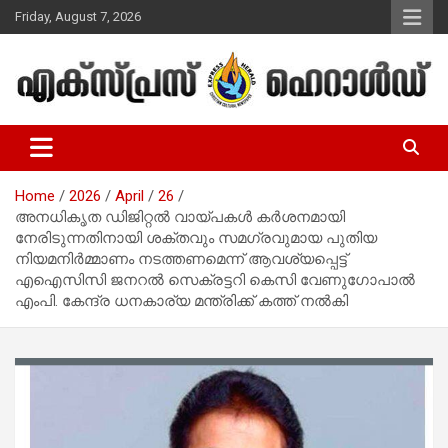
Skip
Friday, August 7, 2026
to
content
Malayalam Christian News
Express Herald – Malayalam
Christian News
Home
2026
April
26
അനധികൃത ഡിജിറ്റൽ വായ്പകൾ കർശനമായി
നേരിടുന്നതിനായി ശക്തവും സമഗ്രവുമായ പുതിയ
നിയമനിർമ്മാണം നടത്തണമെന്ന് ആവശ്യപ്പെട്ട്
എഐസിസി ജനറൽ സെക്രട്ടറി കെസി വേണുഗോപാൽ
എംപി. കേന്ദ്ര ധനകാര്യ മന്ത്രിക്ക് കത്ത് നൽകി