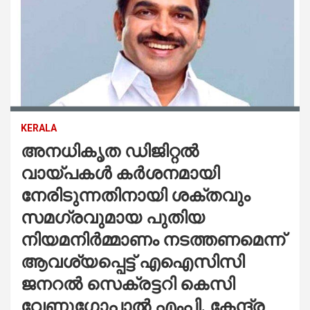
KERALA
അനധികൃത ഡിജിറ്റൽ
വായ്പകൾ കർശനമായി
നേരിടുന്നതിനായി ശക്തവും
സമഗ്രവുമായ പുതിയ
നിയമനിർമ്മാണം നടത്തണമെന്ന്
ആവശ്യപ്പെട്ട് എഐസിസി
ജനറൽ സെക്രട്ടറി കെസി
വേണുഗോപാൽ എംപി. കേന്ദ്ര