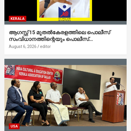
KERALA
ആഗസ്റ്റ് 15 മുതല്‍കേരളത്തിലെ പൊലീസ്
സംവിധാനത്തിന്റെയും പൊലീസ്
സ്റ്റേഷനുകളുടെയും മുഖഛായ മാറുകയാണ് :
August 6, 2026
editor
ആഭ്യന്തരമന്ത്രി ശ്രീ.രമേശ് ചെന്നിത്തല
USA