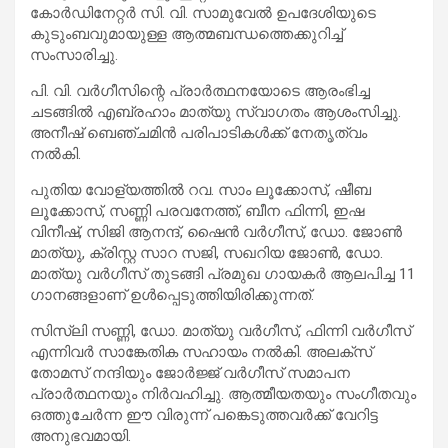
കോർഡിനേറ്റർ സി. വി. സാമുവേൽ ഉപദേശിയുടെ
കുടുംബവുമായുള്ള ആത്മബന്ധത്തെക്കുറിച്ച്
സംസാരിച്ചു.
പി. വി. വർഗീസിന്റെ പ്രാർത്ഥനയോടെ ആരംഭിച്ച
ചടങ്ങിൽ എബ്രഹാം മാത്യു സ്വാഗതം ആശംസിച്ചു.
അനീഷ് ബെഞ്ചമിൻ പരിപാടികൾക്ക് നേതൃത്വം
നൽകി.
പുതിയ വോള്യത്തിൽ റവ. സാം ലൂക്കോസ്, ഷീബ
ലൂക്കോസ്, സണ്ണി പരവനേത്ത്, ബീന ഫിന്നി, ഇഷ
വിനീഷ്, സിജി ആനന്ദ്, ഷൈൻ വർഗീസ്, ഡോ. ജോൺ
മാത്യു, ക്രിസ്റ്റ സാറ സജി, സഖറിയ ജോൺ, ഡോ.
മാത്യു വർഗീസ് തുടങ്ങി പ്രമുഖ ഗായകർ ആലപിച്ച 11
ഗാനങ്ങളാണ് ഉൾപ്പെടുത്തിയിരിക്കുന്നത്.
സിസ്‌ലി സണ്ണി, ഡോ. മാത്യു വർഗീസ്, ഫിന്നി വർഗീസ്
എന്നിവർ സാങ്കേതിക സഹായം നൽകി. അലക്സ്
തോമസ് നന്ദിയും ജോർജ്ജ് വർഗീസ് സമാപന
പ്രാർത്ഥനയും നിർവഹിച്ചു. ആത്മീയതയും സംഗീതവും
ഒത്തുചേർന്ന ഈ വിരുന്ന് പങ്കെടുത്തവർക്ക് വേറിട്ട
അനുഭവമായി.