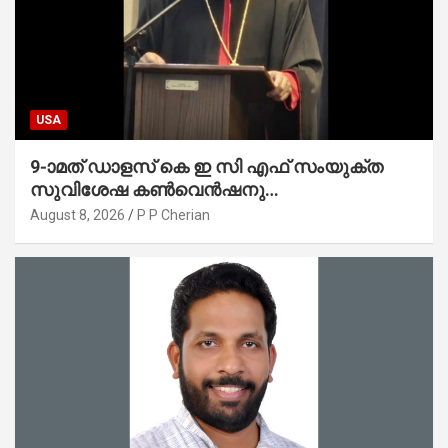
USA
9-ാമത് ഡാളസ് കെ ഇ സി എഫ് സംയുക്ത
സുവിശേഷ കൺവെൻഷനു
പ്രാർത്ഥനാനിർഭരമായ തുടക്കം
August 8, 2026
P P Cherian