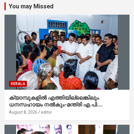
You may Missed
KERALA
ക്യാമ്പുകളിൽ എത്തിയില്ലെങ്കിലും
ധനസഹായം നൽകും-മന്ത്രി എ.പി.
അനിൽകുമാർ
August 8, 2026
editor