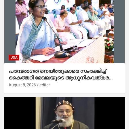
USA
പരമ്പരാഗത നെയ്ത്തുകാരെ സംരക്ഷിച്ച്
കൈത്തറി മേഖലയുടെ ആധുനികവത്കരണം
സാധ്യമാക്കും : ഡെപ്യൂട്ടി സ്പീക്കർ
August 8, 2026
editor