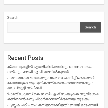
Search
Search
Recent Posts
ക്യാമ്പുകളിൽ എത്തിയില്ലെങ്കിലും ധനസഹായം
നൽകും-മന്ത്രി എ.പി. അനിൽകുമാർ
പരമ്പരാഗത നെയ്ത്തുകാരെ സംരക്ഷിച്ച് കൈത്തറി
മേഖലയുടെ ആധുനികവത്കരണം സാധ്യമാക്കും :
ഡെപ്യൂട്ടി സ്പീക്കർ
9-ാമത് ഡാളസ് കെ ഇ സി എഫ് സംയുക്ത സുവിശേഷ
കൺവെൻഷനു പ്രാർത്ഥനാനിർഭരമായ തുടക്കം
പുസ്തക പരിചയം : തയ്യാറാക്കിയത് : ബാജി ഓടംവേലി,