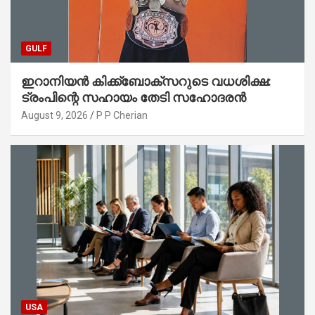
GULF
ഇറാനിയൻ കിക്ക്ബോക്സറുടെ വധശിക്ഷ:
ട്രംപിന്റെ സഹായം തേടി സഹോദരൻ
August 9, 2026
P P Cherian
USA