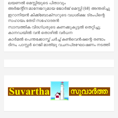
ലയണൽ മെസ്സിയുടെ പിതാവും
അർജന്റീന:മാനേജറുമായ ജോർജ് മെസ്സി (68) അന്തരിച്ചു
ഇറാനിയൻ കിക്ക്ബോക്സറുടെ വധശിക്ഷ: ട്രംപിന്റെ
സഹായം തേടി സഹോദരൻ
സാമ്പത്തിക വിദഗ്ധരുടെ കണക്കുകൂട്ടൽ തെറ്റിച്ചു;
കാനഡയിൽ വൻ തൊഴിൽ വർധന
കാർമൽ പെന്തക്കോസ്ത് ചർച്ച് കൺവെൻഷന്റെ രണ്ടാം
ദിനം; പാസ്റ്റർ റെജി മാത്യു വചനപ്രഘോഷണം നടത്തി