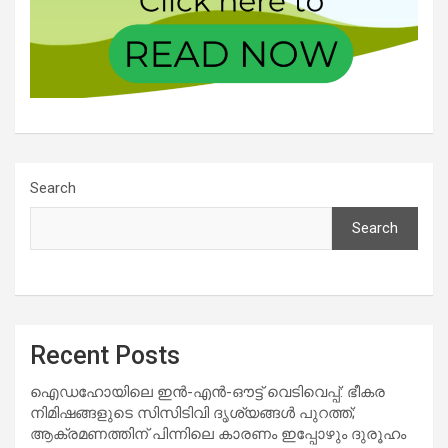
Search
Search
Recent Posts
ഐഡഹോയിലെ ഇൻ-എൻ-ഔട്ട് വെടിവെപ്പ്: ഭീകര
നിമിഷങ്ങളുടെ സിസിടിവി ദൃശ്യങ്ങൾ പുറത്ത്;
ആക്രമണത്തിന് പിന്നിലെ കാരണം ഇപ്പോഴും ദുരൂഹം