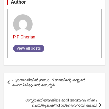
Author
P P Cherian
View all posts
Post
പൂരനഗരിയിൽ ഇസാഫ് ബാങ്കിന്റെ കസ്റ്റമര്‍
navigation
ഫെസിലിറ്റേഷന്‍ സെന്റര്‍
ശസ്ത്രക്രിയയ്ക്കിടെ മാറി അവയവം നീക്കം
ചെയ്തു;ടാക്സി ഡ്രൈവറായി ജോലി