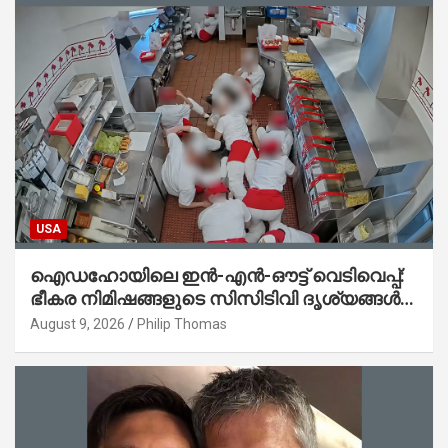
USA
ഐഡഹോയിലെ ഇൻ-എൻ-ഔട്ട് വെടിവെപ്പ്:
ഭീകര നിമിഷങ്ങളുടെ സിസിടിവി ദൃശ്യങ്ങൾ
പുറത്ത്; ആക്രമണത്തിന് പിന്നിലെ കാരണം
August 9, 2026
Philip Thomas
ഇപ്പോഴും ദുരൂഹം