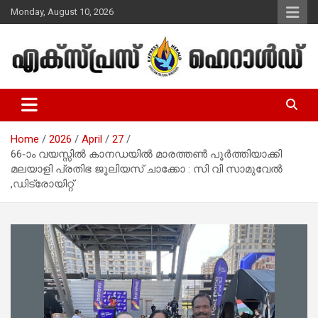
Skip
Monday, August 10, 2026
to
content
Malayalam Christian News
Express Herald – Malayalam
Christian News
Home
2026
April
27
66-ാം വയസ്സിൽ കാനഡയിൽ മാരത്തൺ പൂർത്തിയാക്കി
മലയാളി പ്രതിഭ ജൂലിയസ് ചാക്കോ : സി വി സാമുവേൽ
,ഡിട്രോയിറ്റ്