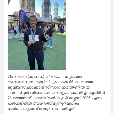
മിസിസാഗ (കാനഡ): പ്രായം വെറുമൊരു
അക്കമാണെന്ന് തെളിയിച്ചുകൊണ്ട് 66-കാരനായ
ജൂലിയസ് ചാക്കോ മിസിസാഗ മാരത്തണിൽ (21
കിലോമീറ്റർ) ശ്രദ്ധേയമായ നേട്ടം കൈവരിച്ചു. ഏപ്രിൽ
26 ഞായറാഴ്ച നടന്ന ‘റൺ യുവർ സ്റ്റോറി 2026’ എന്ന
പരിപാടിയിൽ ആയിരത്തിമുന്നൂറിലധികം
പേർക്കൊപ്പമാണ് അദ്ദേഹം മത്സരിച്ചത്.