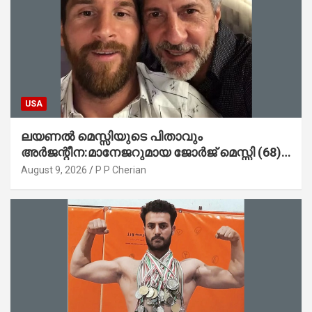
USA
ലയണൽ മെസ്സിയുടെ പിതാവും
അർജന്റീന:മാനേജറുമായ ജോർജ് മെസ്സി (68)
അന്തരിച്ചു
August 9, 2026
P P Cherian