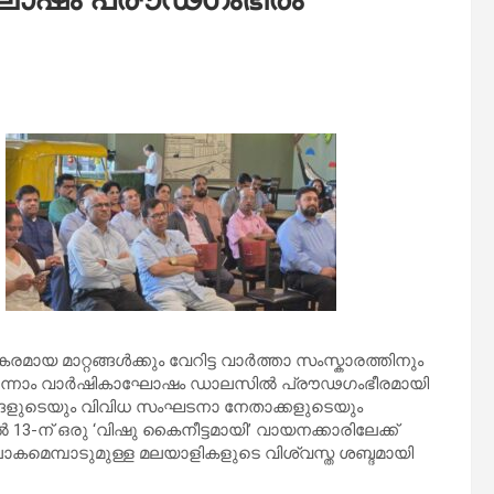
ായ മാറ്റങ്ങൾക്കും വേറിട്ട വാർത്താ സംസ്കാരത്തിനും
റെ ഒന്നാം വാർഷികാഘോഷം ഡാലസിൽ പ്രൗഢഗംഭീരമായി
ങ്ങളുടെയും വിവിധ സംഘടനാ നേതാക്കളുടെയും
ൽ 13-ന് ഒരു ‘വിഷു കൈനീട്ടമായി’ വായനക്കാരിലേക്ക്
 ലോകമെമ്പാടുമുള്ള മലയാളികളുടെ വിശ്വസ്ത ശബ്ദമായി