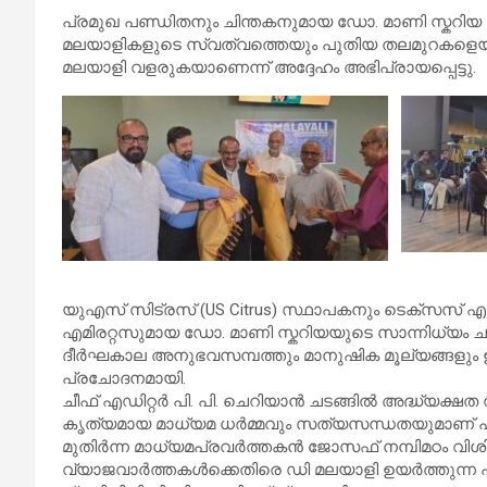
പ്രമുഖ പണ്ഡിതനും ചിന്തകനുമായ ഡോ. മാണി സ്കറിയ
മലയാളികളുടെ സ്വത്വത്തെയും പുതിയ തലമുറകളെയും ത
മലയാളി വളരുകയാണെന്ന് അദ്ദേഹം അഭിപ്രായപ്പെട്ടു.
യുഎസ് സിട്രസ് (US Citrus) സ്ഥാപകനും ടെക്
എമിരറ്റസുമായ ഡോ. മാണി സ്കറിയയുടെ സാന്നിധ്യം ചടങ്ങ
ദീർഘകാല അനുഭവസമ്പത്തും മാനുഷിക മൂല്യങ്ങളും ഉയർത്
പ്രചോദനമായി.
ചീഫ് എഡിറ്റർ പി. പി. ചെറിയാൻ ചടങ്ങിൽ അദ്ധ്യക്
കൃത്യമായ മാധ്യമ ധർമ്മവും സത്യസന്ധതയുമാണ് പത്
മുതിർന്ന മാധ്യമപ്രവർത്തകൻ ജോസഫ് നമ്പിമഠം വി
വ്യാജവാർത്തകൾക്കെതിരെ ഡി മലയാളി ഉയർത്തുന്ന പ്