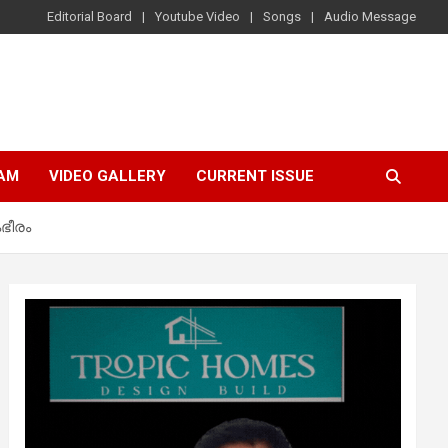
Editorial Board
Youtube Video
Songs
Audio Message
AM
VIDEO GALLERY
CURRENT ISSUE
ഭീരം