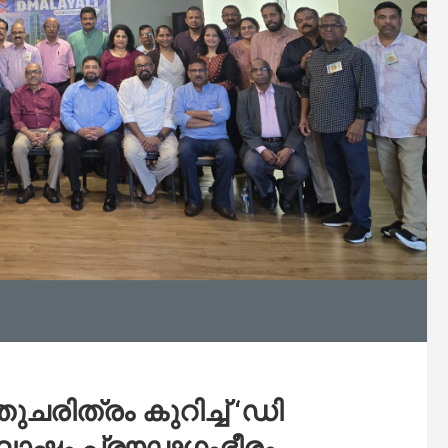
ചരിത്രം കുറിച്ച് ‘ഡി
ാഘോഷം പ്രൗഢഗംഭീരം