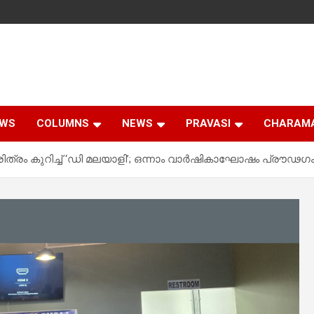
EWS
COLUMNS
NEWS
PRAVASI
CHARAM
ിത്രം കുറിച്ച് ‘ഡി മലയാളി’; ഒന്നാം വാർഷികാഘോഷം പ്രൗഢഗം