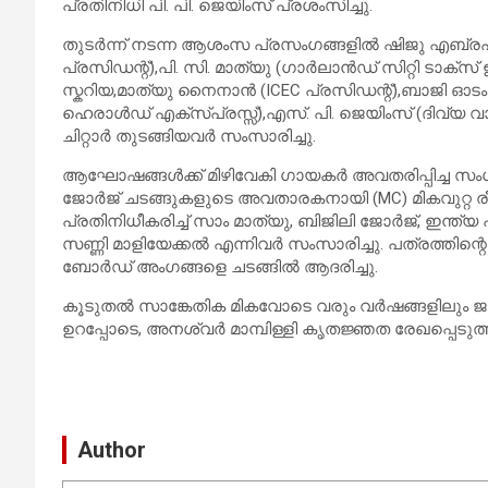
പ്രതിനിധി പി. പി. ജെയിംസ് പ്രശംസിച്ചു.
തുടർന്ന് നടന്ന ആശംസ പ്രസംഗങ്ങളിൽ ഷിജു എബ്രഹ
പ്രസിഡന്റ്‌),പി. സി. മാത്യു (ഗാർലാൻഡ് സിറ്റി ടാക്
സ്കറിയ,മാത്യു നൈനാൻ (ICEC പ്രസിഡന്റ്‌),ബാജി ഓടംവ
ഹെരാൾഡ് എക്സ്പ്രസ്സ്‌),എസ്. പി. ജെയിംസ് (ദിവ്യ
ചിറ്റാർ തുടങ്ങിയവർ സംസാരിച്ചു.
ആഘോഷങ്ങൾക്ക് മിഴിവേകി ഗായകർ അവതരിപ്പിച്ച സംഗീ
ജോർജ് ചടങ്ങുകളുടെ അവതാരകനായി (MC) മികവുറ്റ രീതി
പ്രതിനിധീകരിച്ച് സാം മാത്യു, ബിജിലി ജോർജ്, ഇന്ത്
സണ്ണി മാളിയേക്കൽ എന്നിവർ സംസാരിച്ചു. പത്രത്തിന്റ
ബോർഡ് അംഗങ്ങളെ ചടങ്ങിൽ ആദരിച്ചു.
കൂടുതൽ സാങ്കേതിക മികവോടെ വരും വർഷങ്ങളിലും ജനപ
ഉറപ്പോടെ, അനശ്വർ മാമ്പിള്ളി കൃതജ്ഞത രേഖപ്പെ
Author