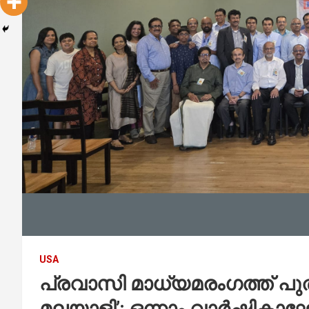
USA
പ്രവാസി മാധ്യമരംഗത്ത് പുതു
മലയാളി’; ഒന്നാം വാർഷിക