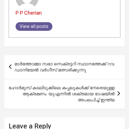
P P Cherian
View all posts
Post
മാർത്തോമ്മാ സഭാ സെക്രട്ടറി സ്ഥാനത്തേക്ക് റവ.
navigation
ഡാനിയേൽ വർഗീസ് മത്സരിക്കുന്നു
ഹോർമുസ് കടലിടുക്കിലെ കപ്പലുകൾക്ക് നേരെയുള്ള
ആക്രമണം: യുഎന്നിൽ ശക്തമായ ഭാഷയിൽ
അപലപിച്ച് ഇന്ത്യ
Leave a Reply