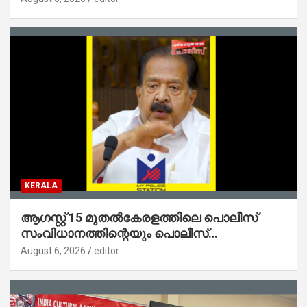
ജോൺ
KERALA
ആഗസ്റ്റ് 15 മുതല്‍കേരളത്തിലെ പൊലീസ്
സംവിധാനത്തിന്റെയും പൊലീസ്
സ്റ്റേഷനുകളുടെയും മുഖഛായ മാറുകയാണ് :
August 6, 2026
editor
ആഭ്യന്തരമന്ത്രി ശ്രീ.രമേശ് ചെന്നിത്തല