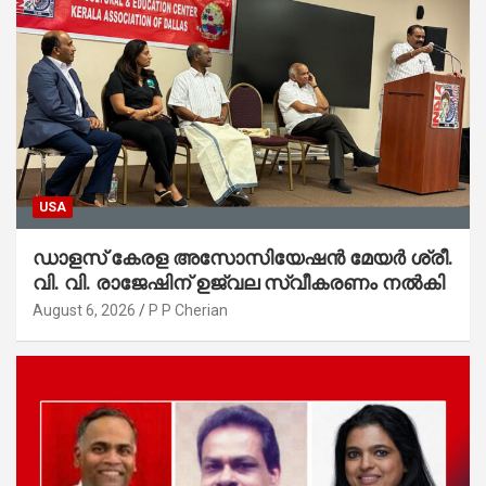
USA
ഡാളസ് കേരള അസോസിയേഷൻ മേയർ ശ്രീ.
വി. വി. രാജേഷിന് ഉജ്വല സ്വീകരണം നൽകി
August 6, 2026
P P Cherian