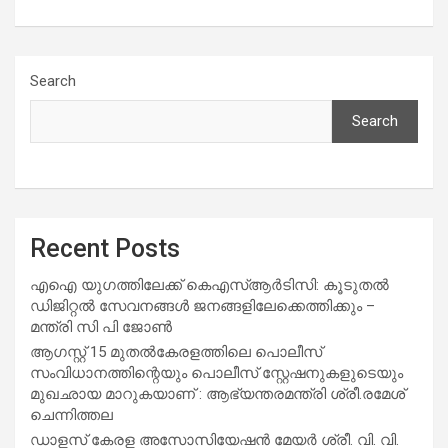
Search
Search
Recent Posts
എഐ യുഗത്തിലേക്ക് കെഎസ്ആർടിസി: കൂടുതൽ
ഡിജിറ്റൽ സേവനങ്ങൾ ജനങ്ങളിലേക്കെത്തിക്കും –
മന്ത്രി സി പി ജോൺ
ആഗസ്റ്റ് 15 മുതല്‍കേരളത്തിലെ പൊലീസ്
സംവിധാനത്തിന്റെയും പൊലീസ് സ്റ്റേഷനുകളുടെയും
മുഖഛായ മാറുകയാണ് : ആഭ്യന്തരമന്ത്രി ശ്രീ.രമേശ്
ചെന്നിത്തല
ഡാളസ് കേരള അസോസിയേഷൻ മേയർ ശ്രീ. വി. വി.