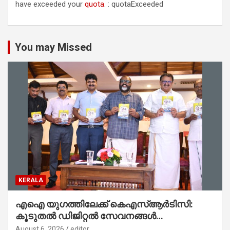
have exceeded your
quota
. : quotaExceeded
You may Missed
KERALA
എഐ യുഗത്തിലേക്ക് കെഎസ്ആർടിസി:
കൂടുതൽ ഡിജിറ്റൽ സേവനങ്ങൾ
ജനങ്ങളിലേക്കെത്തിക്കും – മന്ത്രി സി പി
August 6, 2026
editor