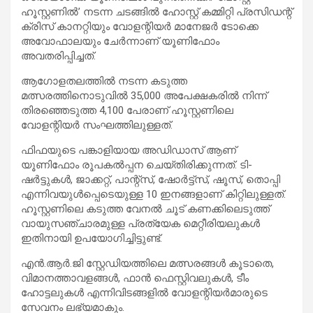
ഹൂസ്റ്റണിൽ’ നടന്ന ചടങ്ങിൽ ഹോസ്റ്റ് കമ്മിറ്റി പ്രസിഡന്റ്
ക്രിസ് കാനറ്റിയും വോളന്റിയർ മാനേജർ ടോക്കെ
അവോഫാലയും ചേർന്നാണ് യൂണിഫോം
അവതരിപ്പിച്ചത്.
ആഗോളതലത്തിൽ നടന്ന കടുത്ത
മത്സരത്തിനൊടുവിൽ 35,000 അപേക്ഷകരിൽ നിന്ന്
തിരഞ്ഞെടുത്ത 4,100 പേരാണ് ഹൂസ്റ്റണിലെ
വോളന്റിയർ സംഘത്തിലുള്ളത്.
ഫിഫയുടെ പങ്കാളിയായ അഡിഡാസ് ആണ്
യൂണിഫോം രൂപകൽപ്പന ചെയ്തിരിക്കുന്നത്. ടി-
ഷർട്ടുകൾ, ജാക്കറ്റ്, പാന്റ്സ്, ഷോർട്ട്സ്, ഷൂസ്, തൊപ്പി
എന്നിവയുൾപ്പെടെയുള്ള 10 ഇനങ്ങളാണ് കിറ്റിലുള്ളത്.
ഹൂസ്റ്റണിലെ കടുത്ത വേനൽ ചൂട് കണക്കിലെടുത്ത്
വായുസഞ്ചാരമുള്ള പ്രത്യേക മെറ്റീരിയലുകൾ
ഇതിനായി ഉപയോഗിച്ചിട്ടുണ്ട്.
എൻ.ആർ.ജി സ്റ്റേഡിയത്തിലെ മത്സരങ്ങൾ കൂടാതെ,
വിമാനത്താവളങ്ങൾ, ഫാൻ ഫെസ്റ്റിവലുകൾ, ടീം
ഹോട്ടലുകൾ എന്നിവിടങ്ങളിൽ വോളന്റിയർമാരുടെ
സേവനം ലഭ്യമാകും.