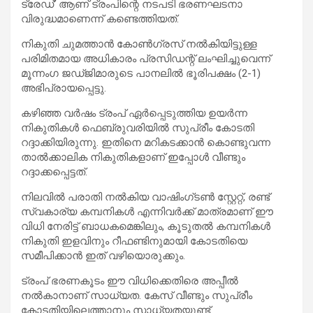
ട്രേഡ്’ ആണ് ട്രംപിന്റെ നടപടി ഭരണഘടനാ
വിരുദ്ധമാണെന്ന് കണ്ടെത്തിയത്.
നികുതി ചുമത്താൻ കോൺഗ്രസ് നൽകിയിട്ടുള്ള
പരിമിതമായ അധികാരം പ്രസിഡന്റ് ലംഘിച്ചുവെന്ന്
മൂന്നംഗ ജഡ്ജിമാരുടെ പാനലിൽ ഭൂരിപക്ഷം (2-1)
അഭിപ്രായപ്പെട്ടു.
കഴിഞ്ഞ വർഷം ട്രംപ് ഏർപ്പെടുത്തിയ ഉയർന്ന
നികുതികൾ ഫെബ്രുവരിയിൽ സുപ്രീം കോടതി
റദ്ദാക്കിയിരുന്നു. ഇതിനെ മറികടക്കാൻ കൊണ്ടുവന്ന
താൽക്കാലിക നികുതികളാണ് ഇപ്പോൾ വീണ്ടും
റദ്ദാക്കപ്പെട്ടത്.
നിലവിൽ പരാതി നൽകിയ വാഷിംഗ്ടൺ സ്റ്റേറ്റ്, രണ്ട്
സ്വകാര്യ കമ്പനികൾ എന്നിവർക്ക് മാത്രമാണ് ഈ
വിധി നേരിട്ട് ബാധകമെങ്കിലും, കൂടുതൽ കമ്പനികൾ
നികുതി ഇളവിനും റീഫണ്ടിനുമായി കോടതിയെ
സമീപിക്കാൻ ഇത് വഴിയൊരുക്കും.
ട്രംപ് ഭരണകൂടം ഈ വിധിക്കെതിരെ അപ്പീൽ
നൽകാനാണ് സാധ്യത. കേസ് വീണ്ടും സുപ്രീം
കോടതിയിലെത്താനും സാധ്യതയുണ്ട്.