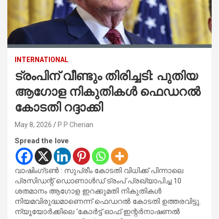
INTERNATIONAL
ട്രംപിന് വീണ്ടും തിരിച്ചടി: പുതിയ
ആഗോള നികുതികൾ ഫെഡറൽ
കോടതി റദ്ദാക്കി
May 8, 2026
P P Cherian
Spread the love
വാഷിംഗ്ടൺ : സുപ്രീം കോടതി വിധിക്ക് പിന്നാലെ
പ്രസിഡന്റ് ഡൊണാൾഡ് ട്രംപ് പ്രഖ്യാപിച്ച 10
ശതമാനം ആഗോള ഇറക്കുമതി നികുതികൾ
നിയമവിരുദ്ധമാണെന്ന് ഫെഡറൽ കോടതി ഉത്തരവിട്ടു.
ന്യൂയോർക്കിലെ ‘കോർട്ട് ഓഫ് ഇന്റർനാഷണൽ