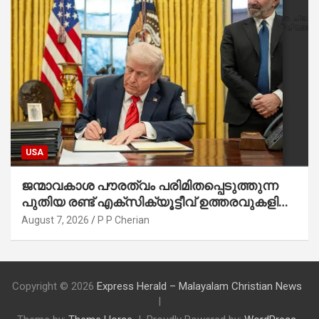
USA
ജന്മാവകാശ പൗരത്വം പരിമിതപ്പെടുത്തുന്ന
പുതിയ രണ്ട് എക്സിക്യൂട്ടീവ് ഉത്തരവുകളിൽ
ട്രംപ് ഒപ്പുവെച്ചു
August 7, 2026
P P Cherian
Copyright © 2026
Express Herald – Malayalam Christian News