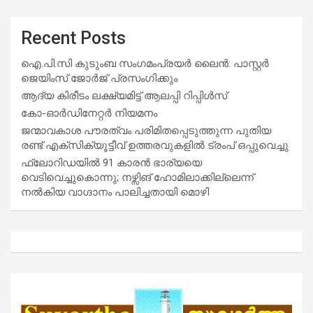
Recent Posts
ഐ.പി.സി കുടുംബ സംഗമംപ്രയർ ലൈൻ: പാസ്റ്റർ
ജെയിംസ് ജോർജ് പ്രസംഗിക്കും
ആദ്യ കിരീടം ലക്ഷ്യമിട്ട് ആലപ്പി റിപ്പിൾസ്
കോ-ഓർഡിനേറ്റർ നിയമനം
ജന്മാവകാശ പൗരത്വം പരിമിതപ്പെടുത്തുന്ന പുതിയ
രണ്ട് എക്സിക്യൂട്ടീവ് ഉത്തരവുകളിൽ ട്രംപ് ഒപ്പുവെച്ചു
ഫ്ലോറിഡയിൽ 91 കാരൻ ഭാര്യയെ
വെടിവെച്ചുകൊന്നു; നഴ്സിങ് ഹോമിലാക്കില്ലെന്ന്
നൽകിയ വാഗ്ദാനം പാലിച്ചതായി മൊഴി