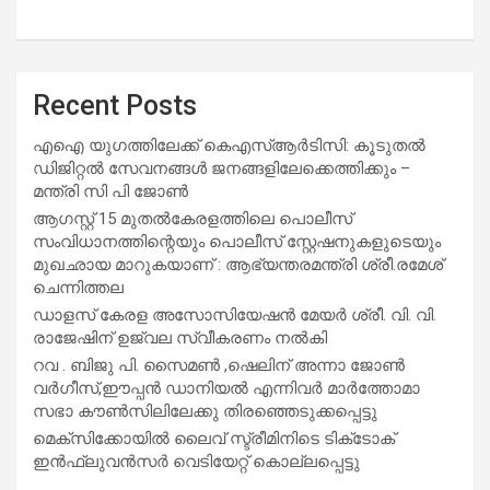
Recent Posts
എഐ യുഗത്തിലേക്ക് കെഎസ്ആർടിസി: കൂടുതൽ
ഡിജിറ്റൽ സേവനങ്ങൾ ജനങ്ങളിലേക്കെത്തിക്കും –
മന്ത്രി സി പി ജോൺ
ആഗസ്റ്റ് 15 മുതല്‍കേരളത്തിലെ പൊലീസ്
സംവിധാനത്തിന്റെയും പൊലീസ് സ്റ്റേഷനുകളുടെയും
മുഖഛായ മാറുകയാണ് : ആഭ്യന്തരമന്ത്രി ശ്രീ.രമേശ്
ചെന്നിത്തല
ഡാളസ് കേരള അസോസിയേഷൻ മേയർ ശ്രീ. വി. വി.
രാജേഷിന് ഉജ്വല സ്വീകരണം നൽകി
റവ . ബിജു പി. സൈമൺ ,ഷെലിന് അന്നാ ജോൺ
വർഗീസ്,ഈപ്പൻ ഡാനിയൽ എന്നിവർ മാർത്തോമാ
സഭാ കൗൺസിലിലേക്കു തിരഞ്ഞെടുക്കപ്പെട്ടു
മെക്സിക്കോയിൽ ലൈവ് സ്ട്രീമിനിടെ ടിക്‌ടോക്
ഇൻഫ്ലുവൻസർ വെടിയേറ്റ് കൊല്ലപ്പെട്ടു