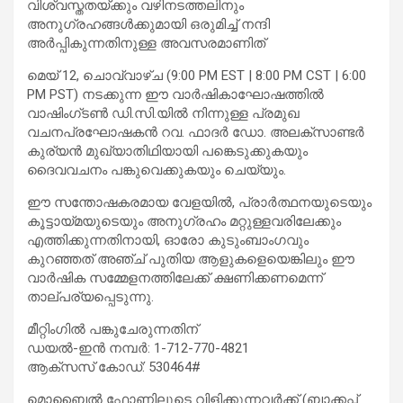
വിശ്വസ്തതയ്ക്കും വഴിനടത്തലിനും
അനുഗ്രഹങ്ങൾക്കുമായി ഒരുമിച്ച് നന്ദി
അർപ്പികുന്നതിനുള്ള അവസരമാണിത്
മെയ് 12, ചൊവ്വാഴ്ച (9:00 PM EST | 8:00 PM CST | 6:00
PM PST) നടക്കുന്ന ഈ വാർഷികാഘോഷത്തിൽ
വാഷിംഗ്ടൺ ഡി.സി.യിൽ നിന്നുള്ള പ്രമുഖ
വചനപ്രഘോഷകൻ റവ. ഫാദർ ഡോ. അലക്സാണ്ടർ
കുര്യൻ മുഖ്യാതിഥിയായി പങ്കെടുക്കുകയും
ദൈവവചനം പങ്കുവെക്കുകയും ചെയ്യും.
ഈ സന്തോഷകരമായ വേളയിൽ, പ്രാർത്ഥനയുടെയും
കൂട്ടായ്മയുടെയും അനുഗ്രഹം മറ്റുള്ളവരിലേക്കും
എത്തിക്കുന്നതിനായി, ഓരോ കുടുംബാംഗവും
കുറഞ്ഞത് അഞ്ച് പുതിയ ആളുകളെയെങ്കിലും ഈ
വാർഷിക സമ്മേളനത്തിലേക്ക് ക്ഷണിക്കണമെന്ന്
താല്പര്യപ്പെടുന്നു.
മീറ്റിംഗിൽ പങ്കുചേരുന്നതിന്
ഡയൽ-ഇൻ നമ്പർ: 1-712-770-4821
ആക്സസ് കോഡ്: 530464#
മൊബൈൽ ഫോണിലൂടെ വിളിക്കുന്നവർക്ക് (ബാക്കപ്പ്