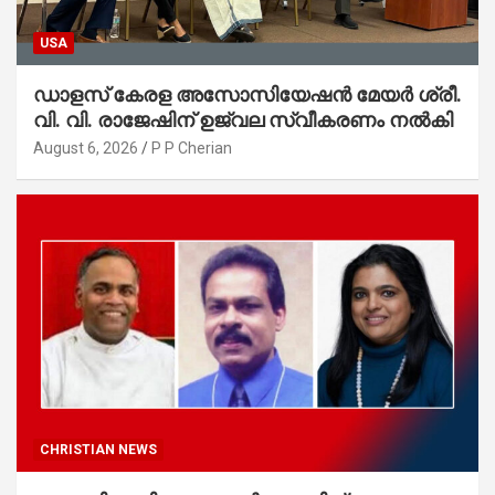
USA
ഡാളസ് കേരള അസോസിയേഷൻ മേയർ ശ്രീ.
വി. വി. രാജേഷിന് ഉജ്വല സ്വീകരണം നൽകി
August 6, 2026
P P Cherian
CHRISTIAN NEWS