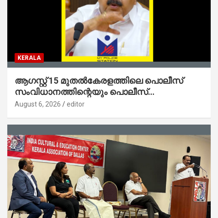
KERALA
ആഗസ്റ്റ് 15 മുതല്‍കേരളത്തിലെ പൊലീസ്
സംവിധാനത്തിന്റെയും പൊലീസ്
സ്റ്റേഷനുകളുടെയും മുഖഛായ മാറുകയാണ് :
August 6, 2026
editor
ആഭ്യന്തരമന്ത്രി ശ്രീ.രമേശ് ചെന്നിത്തല