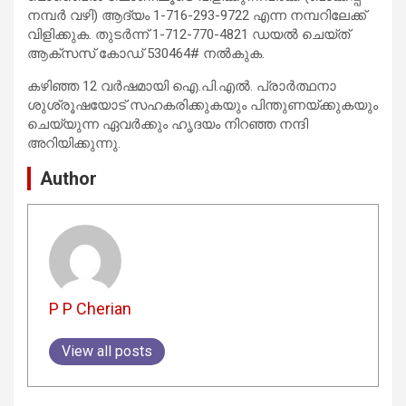
നമ്പർ വഴി) ആദ്യം 1-716-293-9722 എന്ന നമ്പറിലേക്ക്
വിളിക്കുക. തുടർന്ന് 1-712-770-4821 ഡയൽ ചെയ്ത്
ആക്സസ് കോഡ് 530464# നൽകുക.
കഴിഞ്ഞ 12 വർഷമായി ഐ.പി.എൽ. പ്രാർത്ഥനാ
ശുശ്രൂഷയോട് സഹകരിക്കുകയും പിന്തുണയ്ക്കുകയും
ചെയ്യുന്ന ഏവർക്കും ഹൃദയം നിറഞ്ഞ നന്ദി
അറിയിക്കുന്നു.
Author
P P Cherian
View all posts