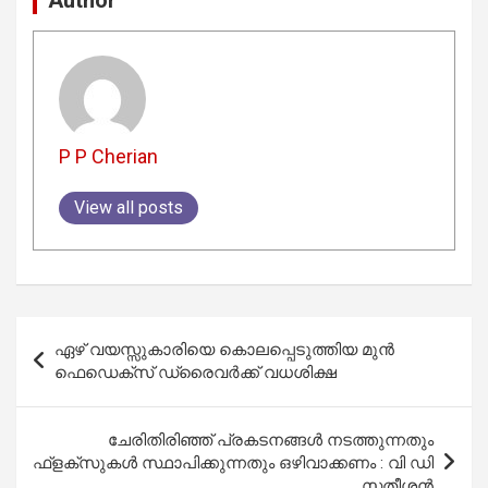
P P Cherian
View all posts
Post
ഏഴ് വയസ്സുകാരിയെ കൊലപ്പെടുത്തിയ മുൻ
navigation
ഫെഡെക്സ് ഡ്രൈവർക്ക് വധശിക്ഷ
ചേരിതിരിഞ്ഞ് പ്രകടനങ്ങൾ നടത്തുന്നതും
ഫ്ളക്സുകൾ സ്ഥാപിക്കുന്നതും ഒഴിവാക്കണം : വി ഡി
സതീശന്‍