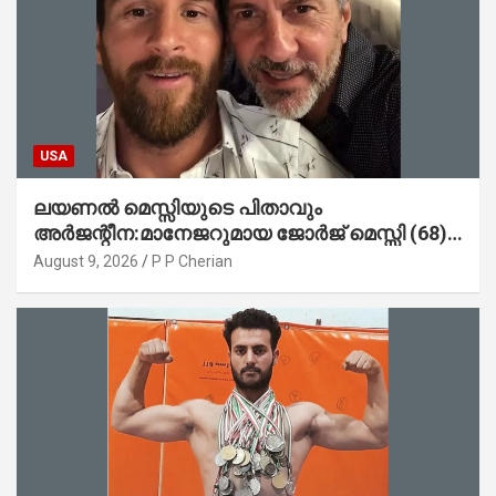
USA
ലയണൽ മെസ്സിയുടെ പിതാവും
അർജന്റീന:മാനേജറുമായ ജോർജ് മെസ്സി (68)
അന്തരിച്ചു
August 9, 2026
P P Cherian