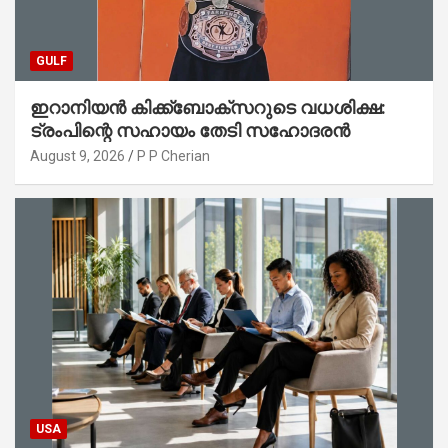
GULF
ഇറാനിയൻ കിക്ക്ബോക്സറുടെ വധശിക്ഷ:
ട്രംപിന്റെ സഹായം തേടി സഹോദരൻ
August 9, 2026
P P Cherian
USA