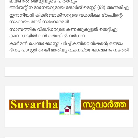
ലയണൽ മെസ്സിയുടെ പിതാവും
അർജന്റീന:മാനേജറുമായ ജോർജ് മെസ്സി (68) അന്തരിച്ചു
ഇറാനിയൻ കിക്ക്ബോക്സറുടെ വധശിക്ഷ: ട്രംപിന്റെ
സഹായം തേടി സഹോദരൻ
സാമ്പത്തിക വിദഗ്ധരുടെ കണക്കുകൂട്ടൽ തെറ്റിച്ചു;
കാനഡയിൽ വൻ തൊഴിൽ വർധന
കാർമൽ പെന്തക്കോസ്ത് ചർച്ച് കൺവെൻഷന്റെ രണ്ടാം
ദിനം; പാസ്റ്റർ റെജി മാത്യു വചനപ്രഘോഷണം നടത്തി