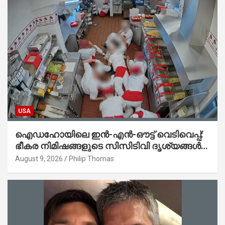
USA
ഐഡഹോയിലെ ഇൻ-എൻ-ഔട്ട് വെടിവെപ്പ്:
ഭീകര നിമിഷങ്ങളുടെ സിസിടിവി ദൃശ്യങ്ങൾ
പുറത്ത്; ആക്രമണത്തിന് പിന്നിലെ കാരണം
August 9, 2026
Philip Thomas
ഇപ്പോഴും ദുരൂഹം