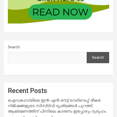
Search
Search
Recent Posts
ഐഡഹോയിലെ ഇൻ-എൻ-ഔട്ട് വെടിവെപ്പ്: ഭീകര
നിമിഷങ്ങളുടെ സിസിടിവി ദൃശ്യങ്ങൾ പുറത്ത്;
ആക്രമണത്തിന് പിന്നിലെ കാരണം ഇപ്പോഴും ദുരൂഹം