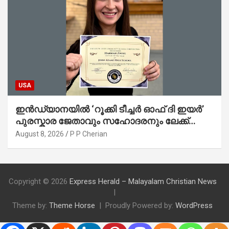
USA
ഇൻഡ്യാനയിൽ ‘റൂക്കി ടീച്ചർ ഓഫ് ദി ഇയർ’
പുരസ്കാര ജേതാവും സഹോദരനും ലേക്ക്
മിഷിഗണിൽ മുങ്ങിമരിച്ചു
August 8, 2026
P P Cherian
Copyright © 2026
Express Herald – Malayalam Christian News
Theme by:
Theme Horse
Proudly Powered by:
WordPress