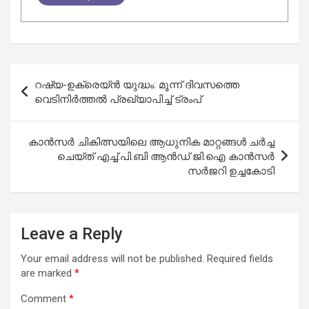
Post
റഷ്യ-ഉക്രെയ്ൻ യുദ്ധം: മൂന്ന് ദിവസത്തെ
navigation
വെടിനിർത്തൽ പ്രഖ്യാപിച്ച് ട്രംപ്
കാൻസർ ചികിത്സയിലെ ആധുനിക മാറ്റങ്ങൾ ചർച്ച
ചെയ്ത് എച്ച്.പി.ബി ആൻഡ് ജി.ഐ കാൻസർ
സർജറി ഉച്ചകോടി
Leave a Reply
Your email address will not be published.
Required fields
are marked
*
Comment
*