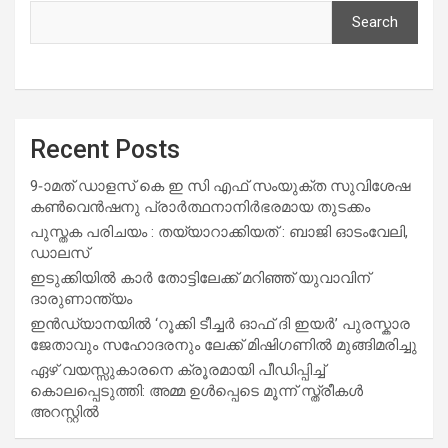
Search
Recent Posts
9-ാമത് ഡാളസ് കെ ഇ സി എഫ് സംയുക്ത സുവിശേഷ
കൺവെൻഷനു പ്രാർത്ഥനാനിർഭരമായ തുടക്കം
പുസ്തക പരിചയം : തയ്യാറാക്കിയത് : ബാജി ഓടംവേലി,
ഡാലസ്
ഇടുക്കിയിൽ കാർ തോട്ടിലേക്ക് മറിഞ്ഞ് യുവാവിന്
ദാരുണാന്ത്യം
ഇൻഡ്യാനയിൽ ‘റൂക്കി ടീച്ചർ ഓഫ് ദി ഇയർ’ പുരസ്കാര
ജേതാവും സഹോദരനും ലേക്ക് മിഷിഗണിൽ മുങ്ങിമരിച്ചു
ഏഴ് വയസ്സുകാരനെ ക്രൂരമായി പീഡിപ്പിച്ച്
കൊലപ്പെടുത്തി: അമ്മ ഉൾപ്പെടെ മൂന്ന് സ്ത്രീകൾ
അറസ്റ്റിൽ