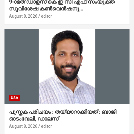
9-ാമത് ഡാളസ് കെ ഇ സി എഫ് സംയുക്ത
സുവിശേഷ കൺവെൻഷനു
പ്രാർത്ഥനാനിർഭരമായ തുടക്കം
August 8, 2026
editor
USA
പുസ്തക പരിചയം : തയ്യാറാക്കിയത് : ബാജി
ഓടംവേലി, ഡാലസ്
August 8, 2026
editor