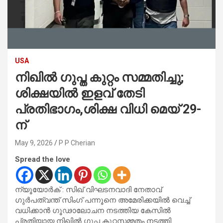
USA
നിഖിൽ ഗുപ്ത കുറ്റം സമ്മതിച്ചു;
ശിക്ഷയിൽ ഇളവ് തേടി
പ്രതിഭാഗം,ശിക്ഷ വിധി മെയ് 29-
ന്
May 9, 2026
P P Cherian
Spread the love
ന്യൂയോർക് : സിഖ് വിഘടനവാദി നേതാവ്
ഗുർപത്വന്ത് സിംഗ് പന്നൂനെ അമേരിക്കയിൽ വെച്ച്
വധിക്കാൻ ഗൂഢാലോചന നടത്തിയ കേസിൽ
പ്രതിയായ നിഖിൽ ഗുപ്ത കുറ്റസമ്മതം നടത്തി.