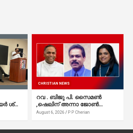
CHRISTIAN NEWS
റവ . ബിജു പി. സൈമൺ
 ശ്രീ.
,ഷെലിന് അന്നാ ജോൺ
്വല
വർഗീസ്,ഈപ്പൻ ഡാനിയൽ
August 6, 2026
P P Cherian
എന്നിവർ മാർത്തോമാ സഭാ
കൗൺസിലിലേക്കു
തിരഞ്ഞെടുക്കപ്പെട്ടു