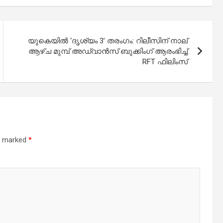
യുകെയിൽ ‘ദൃശ്യം 3’ തരംഗം: റിലീസിന് നാല്
ആഴ്ച മുമ്പ് അഡ്വാൻസ് ബുക്കിംഗ് ആരംഭിച്ച്
RFT ഫിലിംസ്
re marked
*