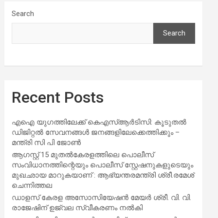
Search
Search
Recent Posts
എഐ യുഗത്തിലേക്ക് കെഎസ്ആർടിസി: കൂടുതൽ
ഡിജിറ്റൽ സേവനങ്ങൾ ജനങ്ങളിലേക്കെത്തിക്കും –
മന്ത്രി സി പി ജോൺ
ആഗസ്റ്റ് 15 മുതല്‍കേരളത്തിലെ പൊലീസ്
സംവിധാനത്തിന്റെയും പൊലീസ് സ്റ്റേഷനുകളുടെയും
മുഖഛായ മാറുകയാണ് : ആഭ്യന്തരമന്ത്രി ശ്രീ.രമേശ്
ചെന്നിത്തല
ഡാളസ് കേരള അസോസിയേഷൻ മേയർ ശ്രീ. വി. വി.
രാജേഷിന് ഉജ്വല സ്വീകരണം നൽകി