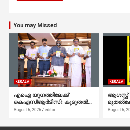
You may Missed
KERALA
KERALA
എഐ യുഗത്തിലേക്ക്
ആഗസ്റ്റ്
കെഎസ്ആർടിസി: കൂടുതൽ
മുതല്‍
ഡിജിറ്റൽ സേവനങ്ങൾ
സംവിധാ
August 6, 2026
editor
August 6, 2
ജനങ്ങളിലേക്കെത്തിക്കും –
പൊലീസ്
മന്ത്രി സി പി ജോൺ
മുഖഛായ
ആഭ്യന്ത