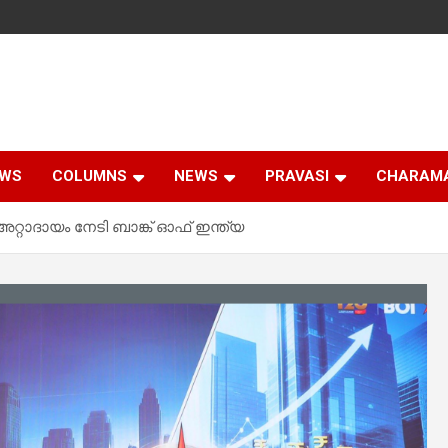
EWS
COLUMNS
NEWS
PRAVASI
CHARAM
്റാദായം നേടി ബാങ്ക് ഓഫ് ഇന്ത്യ