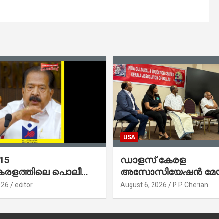
USA
 15
ഡാളസ് കേരള
കേരളത്തിലെ പൊലീസ്
അസോസിയേഷൻ മേയർ
നത്തിന്റെയും
വി. വി. രാജേഷിന് ഉജ
026
editor
August 6, 2026
P P Cherian
 സ്റ്റേഷനുകളുടെയും
സ്വീകരണം നൽകി
 മാറുകയാണ് :
രമന്ത്രി ശ്രീ.രമേശ്