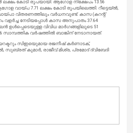
8 ലക്ഷം കോടി രൂപയായി. ആഗോള നിക്ഷേപം 13.56
ള വായ്പ 7.71 ലക്ഷം കോടി രൂപയിലെത്തി. റീട്ടെയ്ൽ,
വായ്പാ വിതരണത്തിലും വർധനവുണ്ട്. കാസ (കറന്റ്
മാനം വളർച്ച നേടിയപ്പോൾ കാസ അനുപാതം 37.64
 ഉൾപ്പെടെയുള്ള വിവിധ മാർഗങ്ങളിലൂടെ 51
 സാമ്പത്തിക വർഷത്തിൽ ബാങ്കിന് നേടാനായത്.
ഡയറക്ടറും സിഇഒയുമായ രജനീഷ് കര്‍ണാടക്,
, സുബ്രത് കുമാര്‍, രാജീവ് മിശ്ര, പ്രമോദ് ദ്വിബേദി