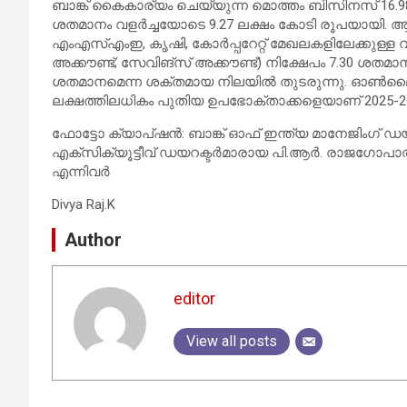
ബാങ്ക് കൈകാര്യം ചെയ്യുന്ന മൊത്തം ബിസിനസ് 16.9
ശതമാനം വളർച്ചയോടെ 9.27 ലക്ഷം കോടി രൂപയായി. ആഗോ
എംഎസ്എംഇ, കൃഷി, കോർപ്പറേറ്റ് മേഖലകളിലേക്കുള്ള 
അക്കൗണ്ട്; സേവിങ്സ് അക്കൗണ്ട്) നിക്ഷേപം 7.30 ശത
ശതമാനമെന്ന ശക്തമായ നിലയിൽ തുടരുന്നു. ഓൺലൈൻ
ലക്ഷത്തിലധികം പുതിയ ഉപഭോക്താക്കളെയാണ് 2025-26
ഫോട്ടോ ക്യാപ്ഷന്‍: ബാങ്ക് ഓഫ് ഇന്ത്യ മാനേജിംഗ് 
എക്‌സിക്യൂട്ടീവ് ഡയറക്ടര്‍മാരായ പി.ആര്‍. രാജഗോപാല്‍
എന്നിവര്‍
Divya Raj.K
Author
editor
View all posts