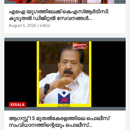
എഐ യുഗത്തിലേക്ക് കെഎസ്ആർടിസി:
കൂടുതൽ ഡിജിറ്റൽ സേവനങ്ങൾ
ജനങ്ങളിലേക്കെത്തിക്കും – മന്ത്രി സി പി
August 6, 2026
editor
ജോൺ
KERALA
ആഗസ്റ്റ് 15 മുതല്‍കേരളത്തിലെ പൊലീസ്
സംവിധാനത്തിന്റെയും പൊലീസ്