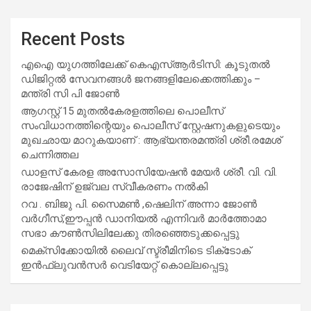
Recent Posts
എഐ യുഗത്തിലേക്ക് കെഎസ്ആർടിസി: കൂടുതൽ
ഡിജിറ്റൽ സേവനങ്ങൾ ജനങ്ങളിലേക്കെത്തിക്കും –
മന്ത്രി സി പി ജോൺ
ആഗസ്റ്റ് 15 മുതല്‍കേരളത്തിലെ പൊലീസ്
സംവിധാനത്തിന്റെയും പൊലീസ് സ്റ്റേഷനുകളുടെയും
മുഖഛായ മാറുകയാണ് : ആഭ്യന്തരമന്ത്രി ശ്രീ.രമേശ്
ചെന്നിത്തല
ഡാളസ് കേരള അസോസിയേഷൻ മേയർ ശ്രീ. വി. വി.
രാജേഷിന് ഉജ്വല സ്വീകരണം നൽകി
റവ . ബിജു പി. സൈമൺ ,ഷെലിന് അന്നാ ജോൺ
വർഗീസ്,ഈപ്പൻ ഡാനിയൽ എന്നിവർ മാർത്തോമാ
സഭാ കൗൺസിലിലേക്കു തിരഞ്ഞെടുക്കപ്പെട്ടു
മെക്സിക്കോയിൽ ലൈവ് സ്ട്രീമിനിടെ ടിക്‌ടോക്
ഇൻഫ്ലുവൻസർ വെടിയേറ്റ് കൊല്ലപ്പെട്ടു