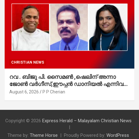
CHRISTIAN NEWS
റവ . ബിജു പി. സൈമൺ ,ഷെലിന് അന്നാ
ജോൺ വർഗീസ്,ഈപ്പൻ ഡാനിയൽ എന്നിവർ
മാർത്തോമാ സഭാ കൗൺസിലിലേക്കു
August 6, 2026
P P Cherian
തിരഞ്ഞെടുക്കപ്പെട്ടു
Copyright © 2026
Express Herald – Malayalam Christian News
Theme by:
Theme Horse
Proudly Powered by:
WordPress