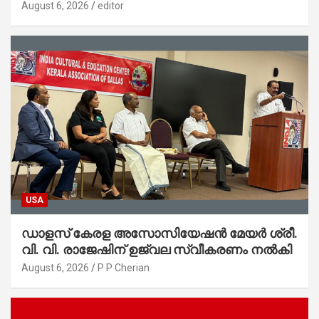
സ്റ്റേഷനുകളുടെയും മുഖഛായ മാറുകയാണ് :
August 6, 2026
editor
ആഭ്യന്തരമന്ത്രി ശ്രീ.രമേശ് ചെന്നിത്തല
USA
ഡാളസ് കേരള അസോസിയേഷൻ മേയർ ശ്രീ.
വി. വി. രാജേഷിന് ഉജ്വല സ്വീകരണം നൽകി
August 6, 2026
P P Cherian