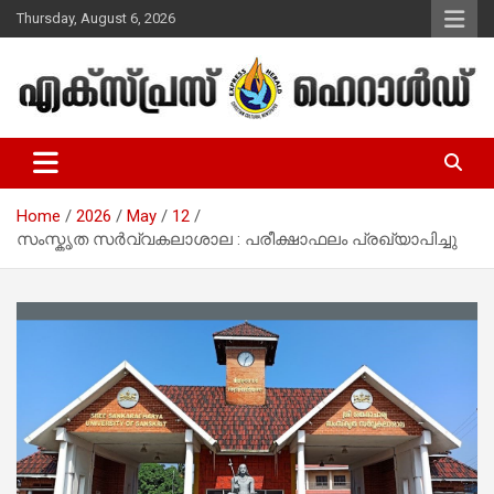
Skip
Thursday, August 6, 2026
to
content
Malayalam Christian News
Express Herald – Malayalam
Christian News
Home
2026
May
12
സംസ്കൃത സർവ്വകലാശാല : പരീക്ഷാഫലം പ്രഖ്യാപിച്ചു