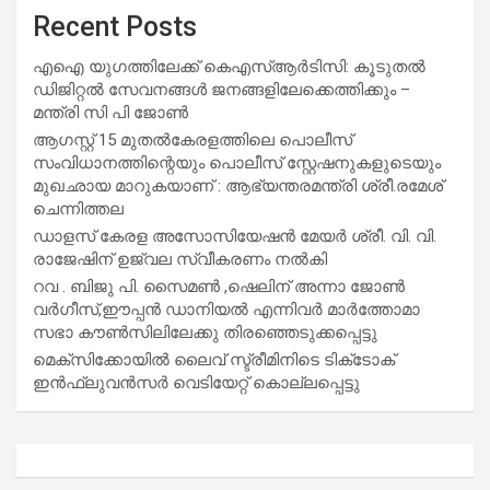
Recent Posts
എഐ യുഗത്തിലേക്ക് കെഎസ്ആർടിസി: കൂടുതൽ
ഡിജിറ്റൽ സേവനങ്ങൾ ജനങ്ങളിലേക്കെത്തിക്കും –
മന്ത്രി സി പി ജോൺ
ആഗസ്റ്റ് 15 മുതല്‍കേരളത്തിലെ പൊലീസ്
സംവിധാനത്തിന്റെയും പൊലീസ് സ്റ്റേഷനുകളുടെയും
മുഖഛായ മാറുകയാണ് : ആഭ്യന്തരമന്ത്രി ശ്രീ.രമേശ്
ചെന്നിത്തല
ഡാളസ് കേരള അസോസിയേഷൻ മേയർ ശ്രീ. വി. വി.
രാജേഷിന് ഉജ്വല സ്വീകരണം നൽകി
റവ . ബിജു പി. സൈമൺ ,ഷെലിന് അന്നാ ജോൺ
വർഗീസ്,ഈപ്പൻ ഡാനിയൽ എന്നിവർ മാർത്തോമാ
സഭാ കൗൺസിലിലേക്കു തിരഞ്ഞെടുക്കപ്പെട്ടു
മെക്സിക്കോയിൽ ലൈവ് സ്ട്രീമിനിടെ ടിക്‌ടോക്
ഇൻഫ്ലുവൻസർ വെടിയേറ്റ് കൊല്ലപ്പെട്ടു