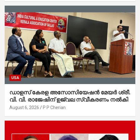
USA
ഡാളസ് കേരള അസോസിയേഷൻ മേയർ ശ്രീ.
വി. വി. രാജേഷിന് ഉജ്വല സ്വീകരണം നൽകി
August 6, 2026
P P Cherian