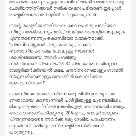
മോഹങ്ങളെക്കുറിച്ചുള്ള ഡേവിഡ് ആക്സൽറോഡിന്റെ
ചോദ്യത്തിന് അവർ നൽകിയ മറുപടിയാണ് ഇപ്പോൾ
രാഷ്ട്രീയ കേന്ദ്രങ്ങളിൽ ചർച്ചയാകുന്നത്.
തന്റെ രാഷ്ട്രീയ അഭിലാഷം കേവലം ഒരു പദവിയോ
സീറ്റോ അല്ലെന്നും, മറിച്ച് രാജ്യത്തെ മാറ്റിയെടുക്കുക
എന്നതാണെന്നും ഒകാസിയോ വ്യക്തമാക്കി.
“പ്രസിഡന്റുമാർ വരും പോകും, പക്ഷേ
ആരോഗ്യപരിരക്ഷ പോലുള്ള നയങ്ങൾ
ശാശ്വതമാണ്,” അവർ പറഞ്ഞു.
സർവ്വേകൾ പ്രകാരം 18-34 പ്രായപരിധിയിലുള്ള
വോട്ടർമാർക്കിടയിൽ കമല ഹാരിസിനേക്കാളും ഗാവിൻ
ന്യൂസമിനേക്കാളും ജനപ്രീതി ഒകാസിയോ-
കോർട്ടസിനാണ്.
ഒകാസിയോ-കോർട്ടസിനെ ഒരു തീവ്ര ഇടതുപക്ഷ
നേതാവായി കാണുന്നവർ പാർട്ടിക്കുള്ളിലുണ്ടെങ്കിലും,
മികച്ച ആശയവിനിമയ ശേഷിയുള്ള നേതാവായി പലരും
അവരെ അംഗീകരിക്കുന്നു. 20% ഉറച്ച വോട്ടർമാരുടെ
പിന്തുണയോടെ അവർക്ക് ഒരു ദേശീയ പ്രചാരണം
തുടങ്ങാൻ കഴിയുമെന്ന് രാഷ്ട്രീയ നിരീക്ഷകർ
കരുതുന്നു.