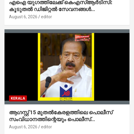
എഐ യുഗത്തിലേക്ക് കെഎസ്ആർടിസി:
കൂടുതൽ ഡിജിറ്റൽ സേവനങ്ങൾ
ജനങ്ങളിലേക്കെത്തിക്കും – മന്ത്രി സി പി
August 6, 2026
editor
ജോൺ
KERALA
ആഗസ്റ്റ് 15 മുതല്‍കേരളത്തിലെ പൊലീസ്
സംവിധാനത്തിന്റെയും പൊലീസ്
സ്റ്റേഷനുകളുടെയും മുഖഛായ മാറുകയാണ് :
August 6, 2026
editor
ആഭ്യന്തരമന്ത്രി ശ്രീ.രമേശ് ചെന്നിത്തല