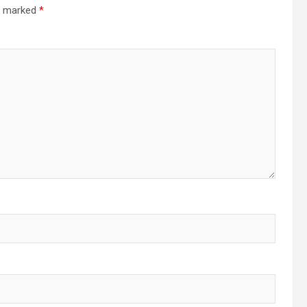
re marked
*