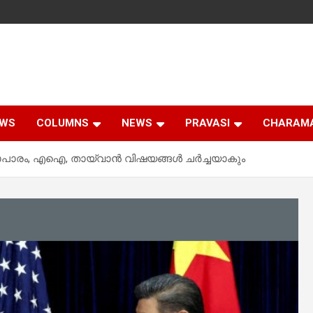
EWS
COLUMNS
NEWS
PRAVASI
CHARAM
യാപാരം, എഐ, തായ്‌വാൻ വിഷയങ്ങൾ ചർച്ചയാകും