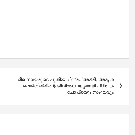
മീര നായരുടെ പുതിയ ചിത്രം ‘അമ്രി’; അമൃത
ഷെർഗില്ലിന്റെ ജീവിതകഥയുമായി പ്രിയങ്ക
ചോപ്രയും സംഘവും