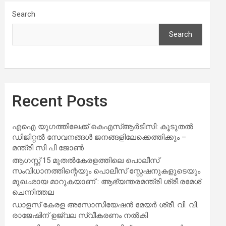
Search
Search
Recent Posts
എഐ യുഗത്തിലേക്ക് കെഎസ്ആർടിസി: കൂടുതൽ
ഡിജിറ്റൽ സേവനങ്ങൾ ജനങ്ങളിലേക്കെത്തിക്കും –
മന്ത്രി സി പി ജോൺ
ആഗസ്റ്റ് 15 മുതല്‍കേരളത്തിലെ പൊലീസ്
സംവിധാനത്തിന്റെയും പൊലീസ് സ്റ്റേഷനുകളുടെയും
മുഖഛായ മാറുകയാണ് : ആഭ്യന്തരമന്ത്രി ശ്രീ.രമേശ്
ചെന്നിത്തല
ഡാളസ് കേരള അസോസിയേഷൻ മേയർ ശ്രീ. വി. വി.
രാജേഷിന് ഉജ്വല സ്വീകരണം നൽകി