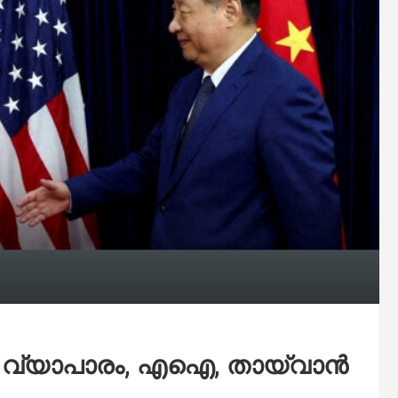
: വ്യാപാരം, എഐ, തായ്‌വാൻ