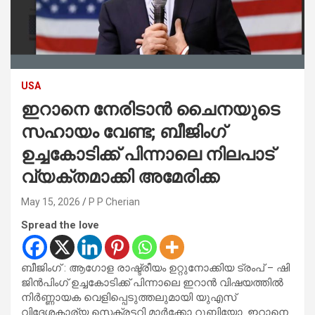
USA
ഇറാനെ നേരിടാൻ ചൈനയുടെ
സഹായം വേണ്ട; ബീജിംഗ്
ഉച്ചകോടിക്ക് പിന്നാലെ നിലപാട്
വ്യക്തമാക്കി അമേരിക്ക
May 15, 2026
P P Cherian
Spread the love
ബീജിംഗ് : ആഗോള രാഷ്ട്രീയം ഉറ്റുനോക്കിയ ട്രംപ് – ഷി
ജിൻപിംഗ് ഉച്ചകോടിക്ക് പിന്നാലെ ഇറാൻ വിഷയത്തിൽ
നിർണ്ണായക വെളിപ്പെടുത്തലുമായി യുഎസ്
വിദേശകാര്യ സെക്രട്ടറി മാർക്കോ റൂബിയോ. ഇറാനെ