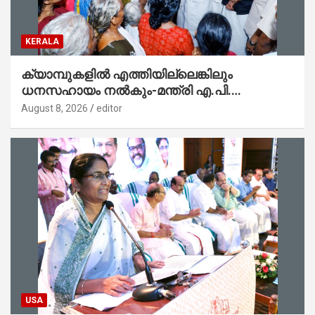
KERALA
ക്യാമ്പുകളിൽ എത്തിയില്ലെങ്കിലും
ധനസഹായം നൽകും-മന്ത്രി എ.പി.
അനിൽകുമാർ
August 8, 2026
editor
USA