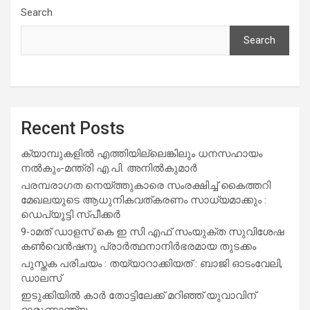
Search
Search
Recent Posts
ക്യാമ്പുകളിൽ എത്തിയില്ലെങ്കിലും ധനസഹായം
നൽകും-മന്ത്രി എ.പി. അനിൽകുമാർ
പരമ്പരാഗത നെയ്ത്തുകാരെ സംരക്ഷിച്ച് കൈത്തറി
മേഖലയുടെ ആധുനികവത്കരണം സാധ്യമാക്കും :
ഡെപ്യൂട്ടി സ്പീക്കർ
9-ാമത് ഡാളസ് കെ ഇ സി എഫ് സംയുക്ത സുവിശേഷ
കൺവെൻഷനു പ്രാർത്ഥനാനിർഭരമായ തുടക്കം
പുസ്തക പരിചയം : തയ്യാറാക്കിയത് : ബാജി ഓടംവേലി,
ഡാലസ്
ഇടുക്കിയിൽ കാർ തോട്ടിലേക്ക് മറിഞ്ഞ് യുവാവിന്
ദാരുണാന്ത്യം