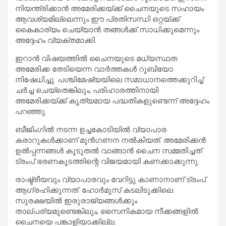
നിയന്ത്രിക്കാൻ അമേരിക്കയ്ക്ക് ചൈനയുടെ സഹായം
ആവശ്യമില്ലെന്നും ഈ പ്രതിസന്ധി ഒറ്റയ്ക്ക്
കൈകാര്യം ചെയ്യാൻ തങ്ങൾക്ക് സാധിക്കുമെന്നും
അദ്ദേഹം വ്യക്തമാക്കി.
ഇറാൻ വിഷയത്തിൽ ചൈനയുടെ മധ്യസ്ഥത
അമേരിക്ക തേടിയെന്ന വാർത്തകൾ റൂബിയോ
നിഷേധിച്ചു. പശ്ചിമേഷ്യയിലെ സമാധാനത്തെക്കുറിച്ച്
ചർച്ച ചെയ്തെങ്കിലും, പരിഹാരത്തിനായി
അമേരിക്കയ്ക്ക് കൃത്യമായ പദ്ധതികളുണ്ടെന്ന് അദ്ദേഹം
പറഞ്ഞു.
ബീജിംഗിൽ നടന്ന ഉച്ചകോടിയിൽ വ്യാപാര
കരാറുകൾക്കാണ് മുൻഗണന നൽകിയത്. അമേരിക്കൻ
ഉൽപ്പന്നങ്ങൾ കൂടുതൽ വാങ്ങാൻ ചൈന സമ്മതിച്ചത്
ട്രംപ് ഭരണകൂടത്തിന്റെ വിജയമായി കണക്കാക്കുന്നു.
രാഷ്ട്രീയവും വ്യാപാരവും വേറിട്ടു കാണാനാണ് ട്രംപ്
ആഗ്രഹിക്കുന്നത്. ഹോർമുസ് കടലിടുക്കിലെ
സുരക്ഷയിൽ ഇരുരാജ്യങ്ങൾക്കും
താല്പര്യമുണ്ടെങ്കിലും, സൈനികമായ നീക്കങ്ങളിൽ
ചൈനയെ പങ്കാളിയാക്കില്ല.