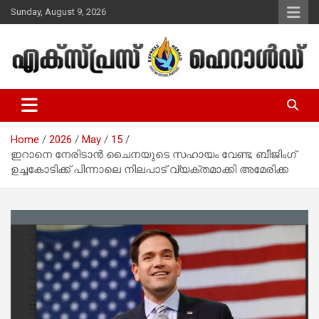
Skip
Sunday, August 9, 2026
to
content
Malayalam Christian News
Express Herald – Malayalam
Christian News
Home
2026
May
15
ഇറാനെ നേരിടാൻ ചൈനയുടെ സഹായം വേണ്ട; ബീജിംഗ്
ഉച്ചകോടിക്ക് പിന്നാലെ നിലപാട് വ്യക്തമാക്കി അമേരിക്ക