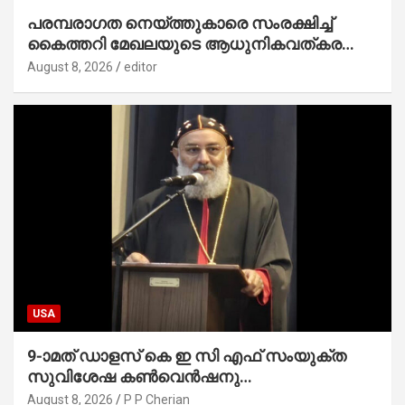
പരമ്പരാഗത നെയ്ത്തുകാരെ സംരക്ഷിച്ച്
കൈത്തറി മേഖലയുടെ ആധുനികവത്കരണം
സാധ്യമാക്കും : ഡെപ്യൂട്ടി സ്പീക്കർ
August 8, 2026
editor
USA
9-ാമത് ഡാളസ് കെ ഇ സി എഫ് സംയുക്ത
സുവിശേഷ കൺവെൻഷനു
പ്രാർത്ഥനാനിർഭരമായ തുടക്കം
August 8, 2026
P P Cherian