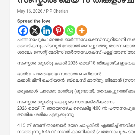
May 16, 2026
P P Cherian
Spread the love
പത്തനാപുരം : മലങ്കര ഓർത്തഡോക്സ് സുറിയാനി സ
വൈദികനും പിടവൂർ വേങ്ങൽ മണപ്പുറത്തു താമസക്കാരനു
ശാലേം സെന്റ് മേരീസ് ഓർത്തഡോക്സ് പള്ളിയാണ് അദ്
സംസ്കാര ശുശ്രൂഷകൾ 2026 മെയ് 18 തിങ്കളാഴ്ച ഇടവക 
ഭാര്യ :പരേതയായ സാറാമ്മ ചെറിയാൻ
മക്കൾ: മിനി ചെറിയാൻ, ബ്ലെസി മാത്യു, ജിമോൻ (സൗദി
മരുമക്കൾ: ചാക്കോ മാത്യു (ദുബായ്), തേവലപ്പുറത്ത് മ
സംസ്കാര ശുശ്രൂഷകളുടെ സമയക്രമീകരണം
2026 മെയ് 17, ഞായറാഴ്ച വൈകിട്ട് 4:00 ന്: പത്തനാപ
ഭൗതിക ശരീരം എടുക്കുന്നു.
4:15 ന്: മൗണ്ട് താബോർ ദയറ ചാപ്പലിൽ എത്തിച്ച് അവി
നടത്തുന്നു.5:45 ന്: നഗരി കാണിക്കൽ (പത്തനാപുരം ട