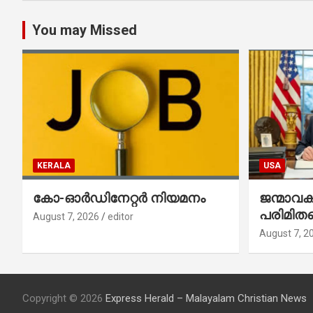
You may Missed
KERALA
USA
കോ-ഓർഡിനേറ്റർ നിയമനം
ജന്മാവ
പരിമിതപ
August 7, 2026
editor
രണ്ട് എക
August 7, 2
ഉത്തരവുകള
ഒപ്പുവെച്
Copyright © 2026
Express Herald – Malayalam Christian News