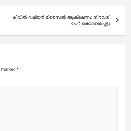
കീവിൽ റഷ്യൻ മിസൈൽ ആക്രമണം; നിരവധി
പേർ കൊല്ലപ്പെട്ടു
re marked
*