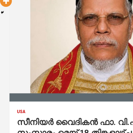
USA
സീനിയർ വൈദികൻ ഫാ. വി.എ.
സംസ്കാരം മെയ് 18 തിങ്കളാഴ്ച