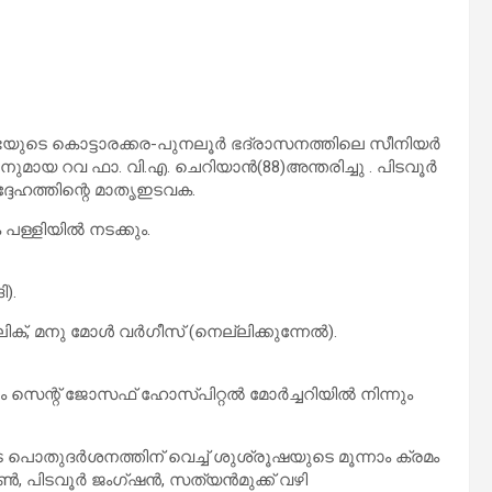
ഭയുടെ കൊട്ടാരക്കര-പുനലൂർ ഭദ്രാസനത്തിലെ സീനിയർ
മായ റവ ഫാ. വി.എ. ചെറിയാൻ(88)അന്തരിച്ചു . പിടവൂർ
ദേഹത്തിന്റെ മാതൃഇടവക.
പള്ളിയിൽ നടക്കും.
).
ാലിക്, മനു മോൾ വർഗീസ് (നെല്ലിക്കുന്നേൽ).
ുരം സെന്റ് ജോസഫ് ഹോസ്പിറ്റൽ മോർച്ചറിയിൽ നിന്നും
ടെ പൊതുദർശനത്തിന് വെച്ച് ശുശ്രൂഷയുടെ മൂന്നാം ക്രമം
ൗൺ, പിടവൂർ ജംഗ്ഷൻ, സത്യൻമുക്ക് വഴി