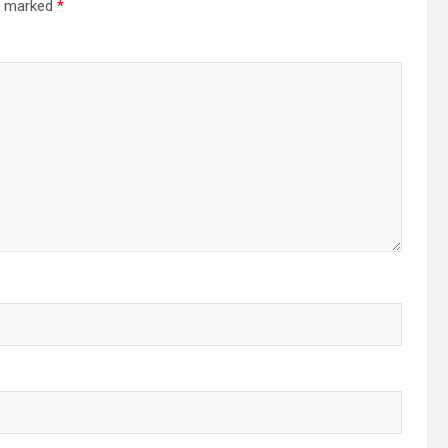
re marked
*