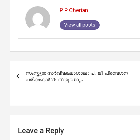
P P Cherian
View all posts
Post
സംസ്കൃത സർവ്വകലാശാല : പി. ജി. പ്രവേശന
navigation
പരീക്ഷകള്‍ 25 ന് തുടങ്ങും
Leave a Reply