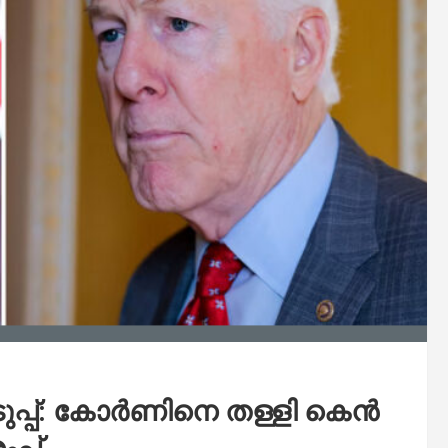
ുപ്പ്: കോർണിനെ തള്ളി കെൻ
രംപ്