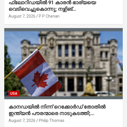
ഫ്ലോറിഡയിൽ 91 കാരൻ ഭാര്യയെ
വെടിവെച്ചുകൊന്നു; നഴ്സിങ്
ഹോമിലാക്കില്ലെന്ന് നൽകിയ വാഗ്ദാനം
August 7, 2026
P P Cherian
പാലിച്ചതായി മൊഴി
USA
കാനഡയിൽ നിന്ന് റെക്കോർഡ് തോതിൽ
ഇന്ത്യൻ പൗരന്മാരെ നാടുകടത്തി;
ആറുമാസത്തിനിടെ 3,323 പേർ
August 7, 2026
Philip Thomas