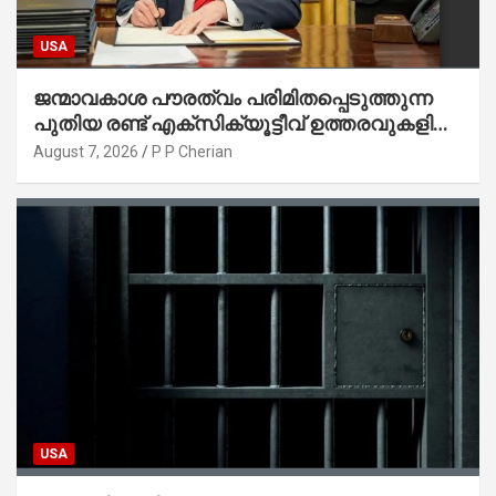
USA
ജന്മാവകാശ പൗരത്വം പരിമിതപ്പെടുത്തുന്ന
പുതിയ രണ്ട് എക്സിക്യൂട്ടീവ് ഉത്തരവുകളിൽ
ട്രംപ് ഒപ്പുവെച്ചു
August 7, 2026
P P Cherian
USA