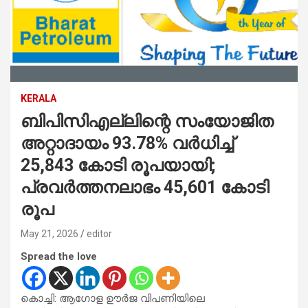
KERALA
ബിപിസിഎല്ലിന്റെ സംയോജിത
അറ്റാദായം 93.78% വര്‍ധിച്ച്
25,843 കോടി രൂപയായി;
പ്രവർത്തനലാഭം 45,601 കോടി
രൂപ
May 21, 2026
editor
Spread the love
കൊച്ചി: ആഗോള ഊർജ വിപണിയിലെ