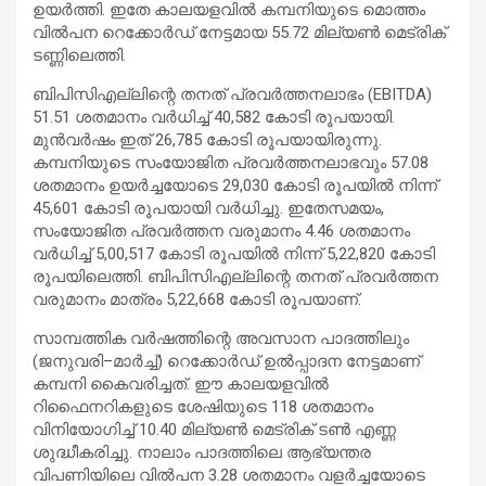
ഉയർത്തി. ഇതേ കാലയളവിൽ കമ്പനിയുടെ മൊത്തം
വിൽപന റെക്കോർഡ് നേട്ടമായ 55.72 മില്യൺ മെട്രിക്
ടണ്ണിലെത്തി.
ബിപിസിഎല്ലിന്റെ തനത് പ്രവർത്തനലാഭം (EBITDA)
51.51 ശതമാനം വർധിച്ച് 40,582 കോടി രൂപയായി.
മുൻവർഷം ഇത് 26,785 കോടി രൂപയായിരുന്നു.
കമ്പനിയുടെ സംയോജിത പ്രവർത്തനലാഭവും 57.08
ശതമാനം ഉയർച്ചയോടെ 29,030 കോടി രൂപയിൽ നിന്ന്
45,601 കോടി രൂപയായി വർധിച്ചു. ഇതേസമയം,
സംയോജിത പ്രവർത്തന വരുമാനം 4.46 ശതമാനം
വർധിച്ച് 5,00,517 കോടി രൂപയിൽ നിന്ന് 5,22,820 കോടി
രൂപയിലെത്തി. ബിപിസിഎല്ലിന്റെ തനത് പ്രവർത്തന
വരുമാനം മാത്രം 5,22,668 കോടി രൂപയാണ്.
സാമ്പത്തിക വർഷത്തിന്റെ അവസാന പാദത്തിലും
(ജനുവരി–മാർച്ച്) റെക്കോർഡ് ഉൽപ്പാദന നേട്ടമാണ്
കമ്പനി കൈവരിച്ചത്. ഈ കാലയളവിൽ
റിഫൈനറികളുടെ ശേഷിയുടെ 118 ശതമാനം
വിനിയോഗിച്ച് 10.40 മില്യൺ മെട്രിക് ടൺ എണ്ണ
ശുദ്ധീകരിച്ചു. നാലാം പാദത്തിലെ ആഭ്യന്തര
വിപണിയിലെ വിൽപന 3.28 ശതമാനം വളർച്ചയോടെ