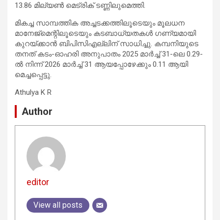
13.86 മില്യൺ മെട്രിക് ടണ്ണിലുമെത്തി.
മികച്ച സാമ്പത്തിക അച്ചടക്കത്തിലൂടെയും മൂലധന
മാനേജ്‌മെന്റിലൂടെയും കടബാധ്യതകൾ ഗണ്യമായി
കുറയ്ക്കാൻ ബിപിസിഎല്ലിന് സാധിച്ചു. കമ്പനിയുടെ
തനത് കടം-ഓഹരി അനുപാതം 2025 മാർച്ച് 31-ലെ 0.29-
ൽ നിന്ന് 2026 മാർച്ച് 31 ആയപ്പോഴേക്കും 0.11 ആയി
മെച്ചപ്പെട്ടു.
Athulya K R
Author
editor
View all posts