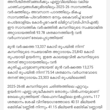
അനിശ്ചിതത്വങ്ങൾക്കും എണ്ണവിലയിലെ വലിയ
ചാഞ്ചാട്ടങ്ങൾക്കുമിടയിലും 2025-26 സാമ്പത്തിക
വർഷത്തിലും അവസാന പാദത്തിലും മികച്ച
സാമ്പത്തിക-പ്രവർത്തന നേട്ടം കൈവരിച്ച് ഭാരത്
പെട്രോളിയം കോർപ്പറേഷൻ ലിമിറ്റഡ് (ബിപിസിഎൽ).
ഈ സാമ്പത്തിക വർഷത്തിൽ കമ്പനിയുടെ സംയോജിത
അറ്റാദായത്തിൽ 93.78 ശതമാനത്തിന്റെ വൻ
വർധനവാണ് രേഖപ്പെടുത്തിയത്.
മുൻ വർഷത്തെ 13,337 കോടി രൂപയിൽ നിന്ന്
കമ്പനിയുടെ സംയോജിത അറ്റാദായം 25,843 കോടി
രൂപയായി ഉയർന്നു. ഇതേ കാലയളവിൽ കമ്പനിയുടെ
തനത് അറ്റാദായത്തിലും വൻ
കുതിച്ചുചാട്ടമാണുണ്ടായത്. മുൻ വർഷത്തെ 13,275
കോടി രൂപയിൽ നിന്ന് 75.54 ശതമാനം വർധനവോടെ
തനത് അറ്റാദായം 23,303 കോടി രൂപയിലെത്തി.
2025-26ൽ കമ്പനിയുടെ ചരിത്രത്തിലെ ഏറ്റവും
ഉയർന്ന എണ്ണ ശുദ്ധീകരണ തോതും വിൽപനയുമാണ്
രേഖപ്പെടുത്തിയത്. റിഫൈനറികളിലെ ഉൽപ്പാദനം 117
ശതമാനം ശേഷി വിനിയോഗത്തോടെ 40.51 മില്യൺ
മെട്രിക് ടണ്ണിൽ നിന്നും 41.15 മില്യൺ മെട്രിക് ടണ്ണായി