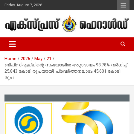
Skip
Friday, August 7, 2026
to
content
Malayalam Christian News
Express Herald – Malayalam
Christian News
Home
2026
May
21
ബിപിസിഎല്ലിന്റെ സംയോജിത അറ്റാദായം 93.78% വര്‍ധിച്ച്
25,843 കോടി രൂപയായി; പ്രവർത്തനലാഭം 45,601 കോടി
രൂപ