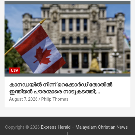
USA
കാനഡയിൽ നിന്ന് റെക്കോർഡ് തോതിൽ
ഇന്ത്യൻ പൗരന്മാരെ നാടുകടത്തി;
ആറുമാസത്തിനിടെ 3,323 പേർ
August 7, 2026
Philip Thomas
Copyright © 2026
Express Herald – Malayalam Christian News