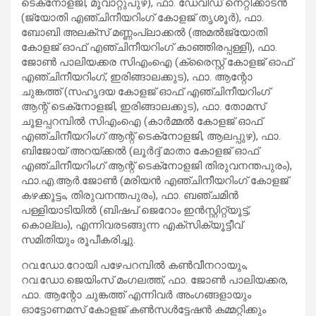
ടെക്‌നോളജി, മൂവാറ്റുപുഴ), ഫാ. ഡേവിഡ് നെറ്റിക്കാടന്‍
(ജ്യോതി എഞ്ചിനീയറിംഗ് കോളജ് തൃശൂര്‍), ഫാ.
ബോബി അലക്‌സ് മണ്ണംപ്ലാക്കല്‍ (അമല്‍ജ്യോതി
കോളജ് ഓഫ് എഞ്ചിനീയറിംഗ് കാഞ്ഞിരപ്പള്ളി), ഫാ.
ജോണ്‍ പാലിയക്കര സിഎംഐ (ക്രൈസ്റ്റ് കോളജ് ഓഫ്
എഞ്ചിനീയറിംഗ്, ഇരിങ്ങാലക്കുട), ഫാ. ആന്റോ
ചുങ്കത്ത് (സഹൃദയ കോളജ് ഓഫ് എഞ്ചിനീയറിംഗ്
ആന്റ് ടെക്‌നോളജി, ഇരിങ്ങാലക്കുട), ഫാ. തോമസ്
ചൂളപ്പറമ്പില്‍ സിഎംഐ (കാര്‍മ്മല്‍ കോളജ് ഓഫ്
എഞ്ചിനീയറിംഗ് ആന്റ് ടെക്‌നോളജി, ആലപ്പുഴ), ഫാ.
ബിജോയ് അറയ്ക്കല്‍ (ലൂര്‍ദ്ദ് മാതാ കോളജ് ഓഫ്
എഞ്ചിനീയറിംഗ് ആന്റ് ടെക്‌നോളജി തിരുവനന്തപുരം),
ഫാ.എ.ആര്‍.ജോണ്‍ (മരിയന്‍ എഞ്ചിനീയറിംഗ് കോളജ്
കഴക്കൂട്ടം, തിരുവനന്തപുരം), ഫാ. ബഞ്ചമിന്‍
പള്ളിയാടിയില്‍ (ബിഷപ് ജെറോം ഇന്‍സ്റ്റിറ്റ്യൂട്ട്,
കൊല്ലം), എന്നിവരടങ്ങുന്ന എക്‌സിക്യൂട്ടീവ്
സമിതിയും രൂപീകരിച്ചു.
റവ.ഡോ.റോയി പഴേപറമ്പില്‍ കണ്‍വീനറായും,
റവ.ഡോ.ജെയിംസ് മംഗലത്ത്, ഫാ. ജോണ്‍ പാലിയക്കര,
ഫാ. ആന്റോ ചുങ്കത്ത് എന്നിവര്‍ അംഗങ്ങളായും
ഓട്ടോണമസ് കോളജ് കണ്‍സള്‍ട്ടേഷന്‍ കമ്മറ്റിക്കും