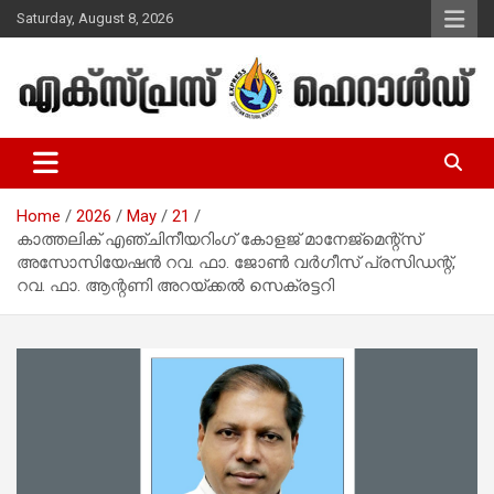
Skip
Saturday, August 8, 2026
to
content
Malayalam Christian News
Express Herald – Malayalam
Christian News
Home
2026
May
21
കാത്തലിക് എഞ്ചിനീയറിംഗ് കോളജ് മാനേജ്‌മെന്റ്‌സ്
അസോസിയേഷന്‍ റവ. ഫാ. ജോണ്‍ വര്‍ഗീസ് പ്രസിഡന്റ്,
റവ. ഫാ. ആന്റണി അറയ്ക്കല്‍ സെക്രട്ടറി