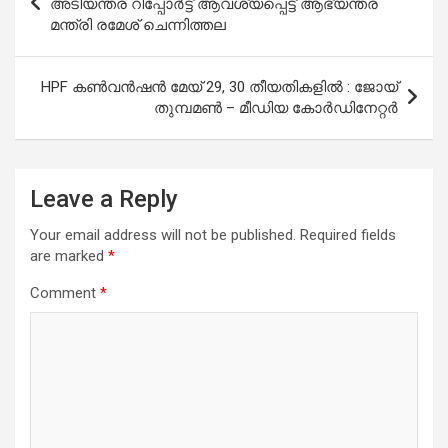
അടിയന്തര റിപ്പോര്‍ട്ട് ആവശ്യപ്പെട്ട് ആഭ്യന്തര
മന്ത്രി രമേശ് ചെന്നിത്തല
HPF കൺവൻഷൻ മേയ് 29, 30 തീയതികളിൽ : ജോയ്
തുമ്പമൺ – മീഡിയ കോർഡിനേറ്റർ
Leave a Reply
Your email address will not be published.
Required fields
are marked
*
Comment
*