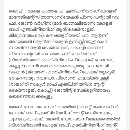
കൊച്ചി : കേരള കാത്തലിക് എഞ്ചിനീയറിംഗ് കോളജ്
മാനേജ്‌മെന്റ്‌സ് അസോസിയേഷന്‍ പ്രസിഡന്റായി റവ.
ഫാ. ജോണ്‍ വര്‍ഗീസ് (മാര്‍ ബസേലിയോസ് കോളജ്
ഓഫ് എഞ്ചിനീയറിംഗ് ആന്റ് ടെക്‌നോളജി,
തിരുവനന്തപുരം), സെക്രട്ടറിയായി ഫാ. ആന്റണി
അറയ്ക്കല്‍ (ആല്‍ബര്‍ട്ടൈന്‍ ഇന്‍സ്റ്റിറ്റ്യൂട്ട് ഓഫ്
സയന്‍സ് ആന്റ് ടെക്‌നോളജി, കൊച്ചി) വൈസ്
പ്രസിഡന്റായി ഫാ. ജെയിംസ് ചെല്ലങ്കോട്ട്
(വിമല്‍ജ്യോതി എഞ്ചിനീയറിംഗ് കോളജ്, ചെമ്പേരി,
കണ്ണൂര്‍) എന്നിവരെ തെരഞ്ഞെടുത്തു. ഫാ. റോയി
വടക്കന്‍ (ജ്യോതി എഞ്ചിനീയറിംഗ് കോളജ് തൃശൂര്‍)
ട്രഷററായും റവ.ഡോ. പ്രശാന്ത് പാലയ്ക്കാപ്പള്ളി
(രാജഗിരി സ്‌കൂള്‍ ഓഫ് എഞ്ചിനീയറിംഗ് ആന്റ്
ടെക്‌നോളജി, കൊച്ചി) ജോയിന്റ് സെക്രട്ടറിയായും
തെരഞ്ഞെടുക്കപ്പെട്ടു.
മോണ്‍. ഡോ. ജോസഫ് തടത്തില്‍ (സെന്റ് ജോസഫ്‌സ്
കോളജ് ഓഫ് എഞ്ചിനീയറിംഗ് ആന്റ് ടെക്‌നോളജി,
ചൂണ്ടച്ചേരി, പാല), മോണ്‍, ഡോ. പയസ് മലേക്കണ്ടത്തില്‍
(വിശ്വജ്യോതി കോളജ് ഓഫ് എഞ്ചിനീയറിംഗ് ആന്റ്