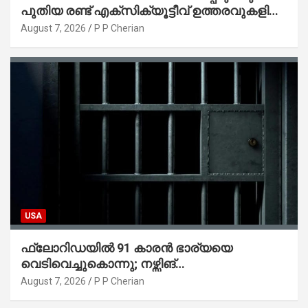
പുതിയ രണ്ട് എക്സിക്യൂട്ടീവ് ഉത്തരവുകളിൽ
ട്രംപ് ഒപ്പുവെച്ചു
August 7, 2026
P P Cherian
USA
ഫ്ലോറിഡയിൽ 91 കാരൻ ഭാര്യയെ
വെടിവെച്ചുകൊന്നു; നഴ്സിങ്
ഹോമിലാക്കില്ലെന്ന് നൽകിയ വാഗ്ദാനം
August 7, 2026
P P Cherian
പാലിച്ചതായി മൊഴി