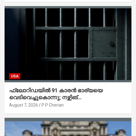
USA
ഫ്ലോറിഡയിൽ 91 കാരൻ ഭാര്യയെ
വെടിവെച്ചുകൊന്നു; നഴ്സിങ്
ഹോമിലാക്കില്ലെന്ന് നൽകിയ വാഗ്ദാനം
August 7, 2026
P P Cherian
പാലിച്ചതായി മൊഴി