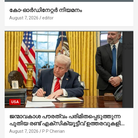
കോ-ഓർഡിനേറ്റർ നിയമനം
August 7, 2026
editor
USA
ജന്മാവകാശ പൗരത്വം പരിമിതപ്പെടുത്തുന്ന
പുതിയ രണ്ട് എക്സിക്യൂട്ടീവ് ഉത്തരവുകളിൽ
ട്രംപ് ഒപ്പുവെച്ചു
August 7, 2026
P P Cherian