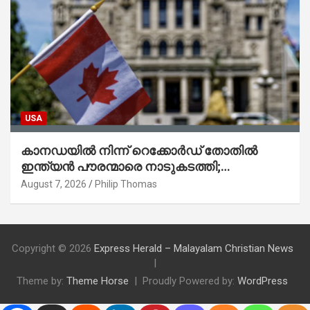
USA
കാനഡയിൽ നിന്ന് റെക്കോർഡ് തോതിൽ
ഇന്ത്യൻ പൗരന്മാരെ നാടുകടത്തി;
ആറുമാസത്തിനിടെ 3,323 പേർ
August 7, 2026
Philip Thomas
Copyright © 2026
Express Herald – Malayalam Christian News
Theme by:
Theme Horse
Proudly Powered by:
WordPress