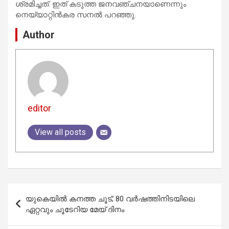
ശ്രമിച്ചത്. ഇത് കടുത്ത ജനവഞ്ചനയാണെന്നും
നെയ്യാറ്റിൻകര സനൽ പറഞ്ഞു.
Author
editor
View all posts
Post
യുകെയിൽ കനത്ത ചൂട്; 80 വർഷത്തിനിടയിലെ
navigation
ഏറ്റവും ചൂടേറിയ മേയ് ദിനം