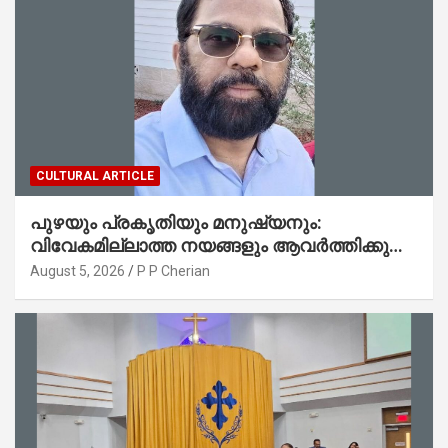
CULTURAL ARTICLE
പുഴയും പ്രകൃതിയും മനുഷ്യനും:
വിവേകമില്ലാത്ത നയങ്ങളും ആവർത്തിക്കുന്ന
ദുരന്തങ്ങളും : റവ. ജെയിംസ് കെ.
August 5, 2026
P P Cherian
ജോൺ(ലബ്ബക്ക്, ടെക്സാസ്)