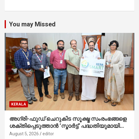
You may Missed
KERALA
അഗ്രി-ഫുഡ് ചെറുകിട സൂക്ഷ്മ സംരംഭങ്ങളെ
ശക്തിപ്പെടുത്താന്‍ ‘സ്മാര്‍ട്ട്’ പദ്ധതിയുമായി
കേര; ലോഗോ മുഖ്യമന്ത്രി പ്രകാശനം
August 5, 2026
editor