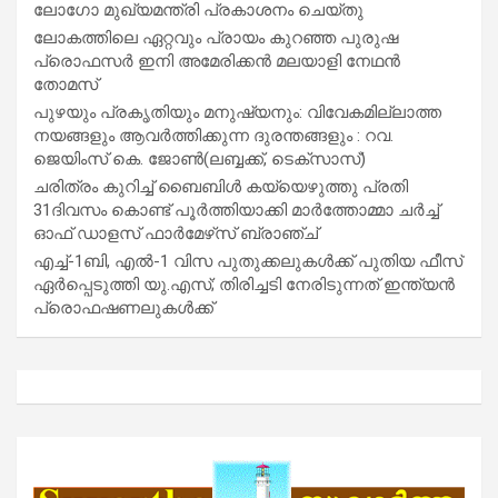
ലോഗോ മുഖ്യമന്ത്രി പ്രകാശനം ചെയ്തു
ലോകത്തിലെ ഏറ്റവും പ്രായം കുറഞ്ഞ പുരുഷ
പ്രൊഫസർ ഇനി അമേരിക്കൻ മലയാളി നേഥൻ
തോമസ്
പുഴയും പ്രകൃതിയും മനുഷ്യനും: വിവേകമില്ലാത്ത
നയങ്ങളും ആവർത്തിക്കുന്ന ദുരന്തങ്ങളും : റവ.
ജെയിംസ് കെ. ജോൺ(ലബ്ബക്ക്, ടെക്സാസ്)
ചരിത്രം കുറിച്ച് ബൈബിൾ കയ്യെഴുത്തു പ്രതി
31ദിവസം കൊണ്ട് പൂർത്തിയാക്കി മാർത്തോമ്മാ ചർച്ച്
ഓഫ് ഡാളസ് ഫാർമേഴ്‌സ് ബ്രാഞ്ച്
എച്ച്-1ബി, എൽ-1 വിസ പുതുക്കലുകൾക്ക് പുതിയ ഫീസ്
ഏർപ്പെടുത്തി യു.എസ്; തിരിച്ചടി നേരിടുന്നത് ഇന്ത്യൻ
പ്രൊഫഷണലുകൾക്ക്