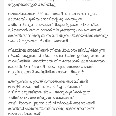
സ്കോട്ട് ബസ്സെന്റ് അറിയിച്ചു.
അമേരിക്കയുടെ 250-ാം വാർഷികാഘോഷങ്ങളുടെ
ഭാഗമായി പുതിയ നോട്ടിന്റെ രൂപകൽപ്പന
പരിഗണിക്കുന്നതായാണ് റിപ്പോർട്ടുകൾ. പ്രാഥമിക
ഡിസൈൻ തയ്യാറാക്കിയിട്ടുണ്ടെന്നും വിഷയത്തിൽ
കോൺഗ്രസിന്റെ അനുമതി ആവശ്യമായിരിക്കുമെന്നും
ട്രഷറി വൃത്തങ്ങൾ വ്യക്തമാക്കി.
നിലവിലെ അമേരിക്കൻ നിയമപ്രകാരം ജീവിച്ചിരിക്കുന്ന
വ്യക്തികളുടെ ചിത്രം കറൻസിയിൽ ഉൾപ്പെടുത്താൻ
സാധിക്കില്ല. അതിനാൽ നിയമഭേദഗതി കൂടാതെയോ
കോൺഗ്രസ് അംഗീകാരം കൂടാതെയോ പദ്ധതി
നടപ്പിലാക്കാൻ കഴിയില്ലെന്നാണ് റിപ്പോർട്ട്.
പ്രസ്താവന പുറത്ത് വന്നതോടെ അമേരിക്കൻ
രാഷ്ട്രീയരംഗത്ത് വലിയ ചർച്ചകൾക്കാണ്
വഴിയൊരുങ്ങിയത്. ട്രംപ് അനുകൂലികൾ ഇത്
ചരിത്രപരമായ തീരുമാനമാകുമെന്ന്
അഭിപ്രായപ്പെടുമ്പോൾ വിമർശകർ അമേരിക്കൻ
കറൻസി പാരമ്പര്യത്തിന് വിരുദ്ധമാണെന്നാണ്
ആരോപിക്കുന്നത്.