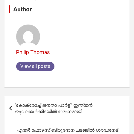
Author
Philip Thomas
View all posts
Post
‘കോക്രോച്ച് ജനതാ പാർട്ടി’ ഇന്ത്യൻ
navigation
യുവാക്കൾക്കിടയിൽ തരംഗമായി
എയർ ഫോഴ്‌സ് ബിരുദദാന ചടങ്ങിൽ ശ്രദ്ധനേടി