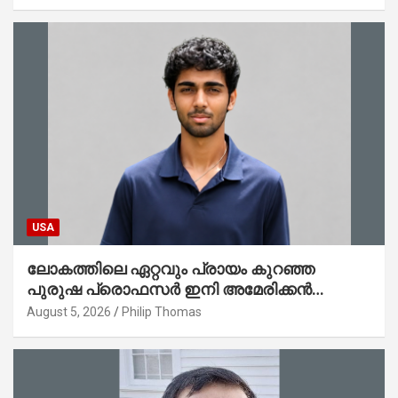
ചെയ്തു
USA
ലോകത്തിലെ ഏറ്റവും പ്രായം കുറഞ്ഞ
പുരുഷ പ്രൊഫസർ ഇനി അമേരിക്കൻ
മലയാളി നേഥൻ തോമസ്
August 5, 2026
Philip Thomas