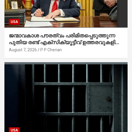
USA
ജന്മാവകാശ പൗരത്വം പരിമിതപ്പെടുത്തുന്ന
പുതിയ രണ്ട് എക്സിക്യൂട്ടീവ് ഉത്തരവുകളിൽ
ട്രംപ് ഒപ്പുവെച്ചു
August 7, 2026
P P Cherian
USA