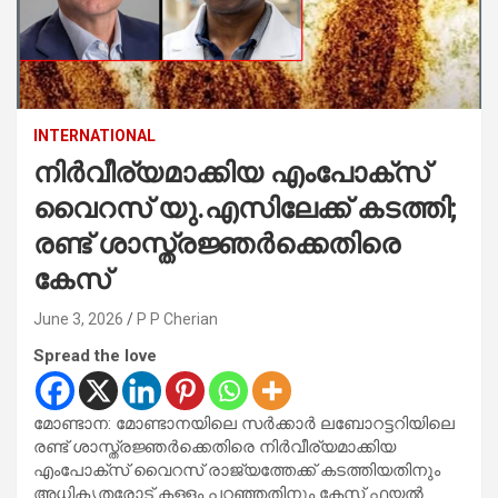
INTERNATIONAL
നിർവീര്യമാക്കിയ എംപോക്സ്
വൈറസ് യു.എസിലേക്ക് കടത്തി;
രണ്ട് ശാസ്ത്രജ്ഞർക്കെതിരെ
കേസ്
June 3, 2026
P P Cherian
Spread the love
മോണ്ടാന: മോണ്ടാനയിലെ സർക്കാർ ലബോറട്ടറിയിലെ
രണ്ട് ശാസ്ത്രജ്ഞർക്കെതിരെ നിർവീര്യമാക്കിയ
എംപോക്സ് വൈറസ് രാജ്യത്തേക്ക് കടത്തിയതിനും
അധികൃതരോട് കള്ളം പറഞ്ഞതിനും കേസ് ഫയൽ