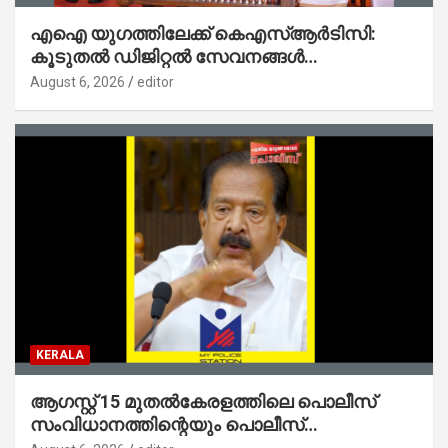
എഐ യുഗത്തിലേക്ക് കെഎസ്ആർടിസി:
കൂടുതൽ ഡിജിറ്റൽ സേവനങ്ങൾ
ജനങ്ങളിലേക്കെത്തിക്കും – മന്ത്രി സി പി
August 6, 2026
editor
ജോൺ
KERALA
ആഗസ്റ്റ് 15 മുതല്‍കേരളത്തിലെ പൊലീസ്
സംവിധാനത്തിന്റെയും പൊലീസ്
സ്റ്റേഷനുകളുടെയും മുഖഛായ മാറുകയാണ് :