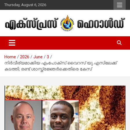
Skip
Thursday, August 6, 2026
to
content
Malayalam Christian News
Express Herald – Malayalam
Christian News
Home
2026
June
3
നിർവീര്യമാക്കിയ എംപോക്സ് വൈറസ് യു.എസിലേക്ക്
കടത്തി; രണ്ട് ശാസ്ത്രജ്ഞർക്കെതിരെ കേസ്