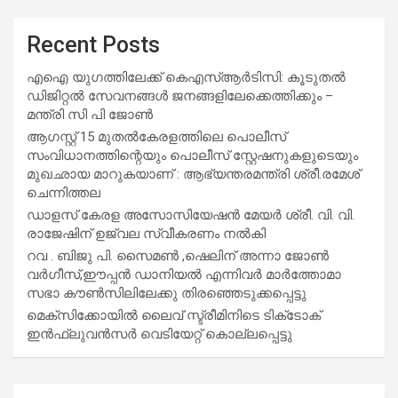
Recent Posts
എഐ യുഗത്തിലേക്ക് കെഎസ്ആർടിസി: കൂടുതൽ
ഡിജിറ്റൽ സേവനങ്ങൾ ജനങ്ങളിലേക്കെത്തിക്കും –
മന്ത്രി സി പി ജോൺ
ആഗസ്റ്റ് 15 മുതല്‍കേരളത്തിലെ പൊലീസ്
സംവിധാനത്തിന്റെയും പൊലീസ് സ്റ്റേഷനുകളുടെയും
മുഖഛായ മാറുകയാണ് : ആഭ്യന്തരമന്ത്രി ശ്രീ.രമേശ്
ചെന്നിത്തല
ഡാളസ് കേരള അസോസിയേഷൻ മേയർ ശ്രീ. വി. വി.
രാജേഷിന് ഉജ്വല സ്വീകരണം നൽകി
റവ . ബിജു പി. സൈമൺ ,ഷെലിന് അന്നാ ജോൺ
വർഗീസ്,ഈപ്പൻ ഡാനിയൽ എന്നിവർ മാർത്തോമാ
സഭാ കൗൺസിലിലേക്കു തിരഞ്ഞെടുക്കപ്പെട്ടു
മെക്സിക്കോയിൽ ലൈവ് സ്ട്രീമിനിടെ ടിക്‌ടോക്
ഇൻഫ്ലുവൻസർ വെടിയേറ്റ് കൊല്ലപ്പെട്ടു