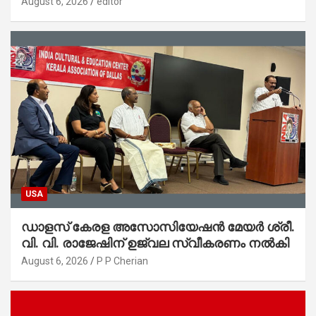
August 6, 2026
editor
ആഭ്യന്തരമന്ത്രി ശ്രീ.രമേശ് ചെന്നിത്തല
USA
ഡാളസ് കേരള അസോസിയേഷൻ മേയർ ശ്രീ.
വി. വി. രാജേഷിന് ഉജ്വല സ്വീകരണം നൽകി
August 6, 2026
P P Cherian