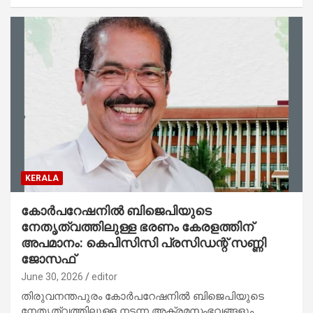
KERALA
കോര്‍പറേഷനിൽ ബിജെപിയുടെ
നേതൃത്വത്തിലുള്ള ഭരണം കേരളത്തിന്
അപമാനം: കെപിസിസി പ്രസിഡന്റ് സണ്ണി
ജോസഫ്
June 30, 2026
editor
തിരുവനന്തപുരം കോര്‍പറേഷനില്‍ ബിജെപിയുടെ
നേതൃത്വത്തിലുള്ള നടന്ന അക്രമസംഭവങ്ങളും