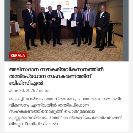
KERALA
അടിസ്ഥാന സൗകര്യവികസനത്തിൽ
തന്ത്രപ്രധാന സഹകരണത്തിന്
ബിപിസിഎൽ
June 30, 2026
editor
കൊച്ചി: ദേശീയപാതാ നിർമാണം, പശ്ചാത്തല സൗകര്യ
വികസനം എന്നിവയിൽ തന്ത്രപ്രധാന
സഹകരണത്തിനൊരുങ്ങി പൊതുമേഖലാ
എണ്ണക്കമ്പനിയായ ഭാരത് പെട്രോളിയം കോർപറേഷൻ
ലിമിറ്റഡ് (ബിപിസിഎൽ).…