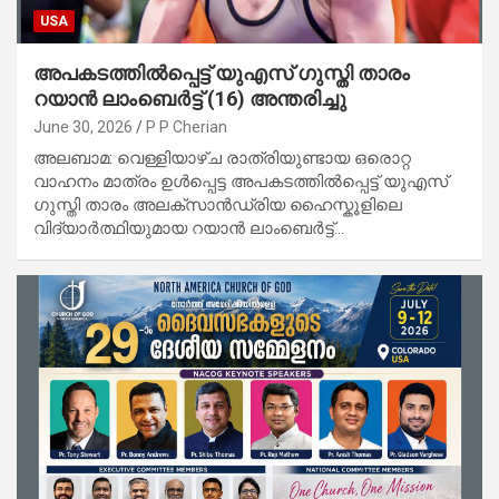
USA
അപകടത്തിൽപ്പെട്ട് യുഎസ് ഗുസ്തി താരം
റയാൻ ലാംബെർട്ട് (16) അന്തരിച്ചു
June 30, 2026
P P Cherian
അലബാമ: വെള്ളിയാഴ്ച രാത്രിയുണ്ടായ ഒരൊറ്റ
വാഹനം മാത്രം ഉൾപ്പെട്ട അപകടത്തിൽപ്പെട്ട് യുഎസ്
ഗുസ്തി താരം അലക്സാൻഡ്രിയ ഹൈസ്കൂളിലെ
വിദ്യാർത്ഥിയുമായ റയാൻ ലാംബെർട്ട്…