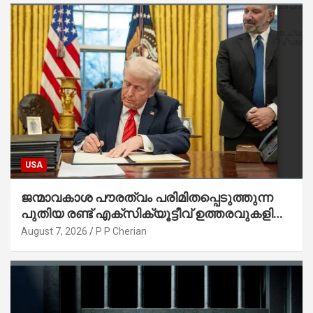
USA
ജന്മാവകാശ പൗരത്വം പരിമിതപ്പെടുത്തുന്ന
പുതിയ രണ്ട് എക്സിക്യൂട്ടീവ് ഉത്തരവുകളിൽ
ട്രംപ് ഒപ്പുവെച്ചു
August 7, 2026
P P Cherian