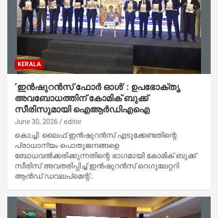
KERALA
‘ഇൻഷുറൻസ് ഫോർ ഓൾ’ : ഉപഭോക്തൃ
അവബോധത്തിന് കോമിക് ബുക്ക്
സീരിസുമായി ഐആർഡിഎഐ
June 30, 2026
editor
കൊച്ചി: ലൈഫ് ഇൻഷുറൻസ് എടുക്കേണ്ടതിന്റെ
പ്രാധാന്യം പൊതുജനങ്ങളെ
ബോധവൽക്കരിക്കുന്നതിന്റെ ഭാഗമായി കോമിക് ബുക്ക്
സീരിസ് അവതരിപ്പിച്ച് ഇൻഷുറൻസ് റെഗുലേറ്ററി
ആൻഡ് ഡവലപ്‌മെന്റ്…