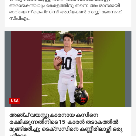
അരാജകത്വവും കേരളത്തിനു തന്നെ അപമാനമായി
മാറിയെന്ന് കെപിസിസി അധ്യക്ഷന്‍ സണ്ണി ജോസഫ്.
സിപിഎം…
USA
അഞ്ച് വയസ്സുകാരനായ കസിനെ
രക്ഷിക്കുന്നതിനിടെ 15-കാരൻ തടാകത്തിൽ
മുങ്ങിമരിച്ചു; ടെക്സസിനെ കണ്ണീരിലാഴ്ത്തി ഒരു
ഹീറോ