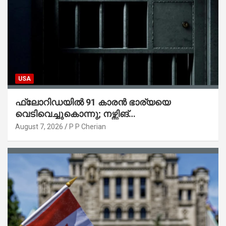
USA
ഫ്ലോറിഡയിൽ 91 കാരൻ ഭാര്യയെ
വെടിവെച്ചുകൊന്നു; നഴ്സിങ്
ഹോമിലാക്കില്ലെന്ന് നൽകിയ വാഗ്ദാനം
August 7, 2026
P P Cherian
പാലിച്ചതായി മൊഴി