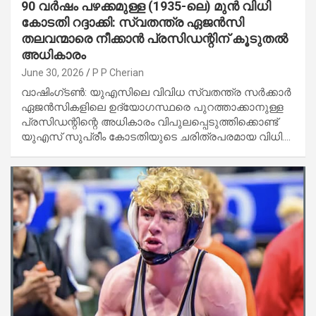
90 വർഷം പഴക്കമുള്ള (1935-ലെ) മുൻ വിധി
കോടതി റദ്ദാക്കി: സ്വതന്ത്ര ഏജൻസി
തലവന്മാരെ നീക്കാൻ പ്രസിഡന്റിന് കൂടുതൽ
അധികാരം
June 30, 2026
P P Cherian
വാഷിംഗ്ടൺ: യുഎസിലെ വിവിധ സ്വതന്ത്ര സർക്കാർ
ഏജൻസികളിലെ ഉദ്യോഗസ്ഥരെ പുറത്താക്കാനുള്ള
പ്രസിഡന്റിന്റെ അധികാരം വിപുലപ്പെടുത്തിക്കൊണ്ട്
യുഎസ് സുപ്രീം കോടതിയുടെ ചരിത്രപരമായ വിധി.…