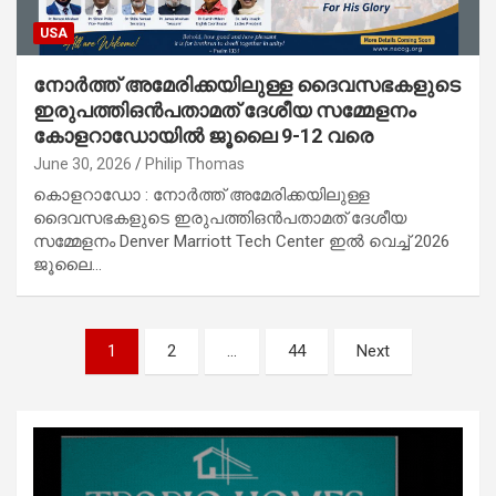
USA
നോർത്ത് അമേരിക്കയിലുള്ള ദൈവസഭകളുടെ
ഇരുപത്തിഒൻപതാമത് ദേശീയ സമ്മേളനം
കോളറാഡോയിൽ ജൂലൈ 9-12 വരെ
June 30, 2026
Philip Thomas
കൊളറാഡോ : നോർത്ത് അമേരിക്കയിലുള്ള
ദൈവസഭകളുടെ ഇരുപത്തിഒൻപതാമത് ദേശീയ
സമ്മേളനം Denver Marriott Tech Center ഇൽ വെച്ച് 2026
ജൂലൈ…
Posts
1
2
…
44
Next
pagination