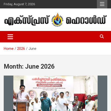
Skip
Friday, August 7, 2026
to
content
Malayalam Christian News
Express Herald – Malayalam
Christian News
Home
2026
June
Month:
June 2026