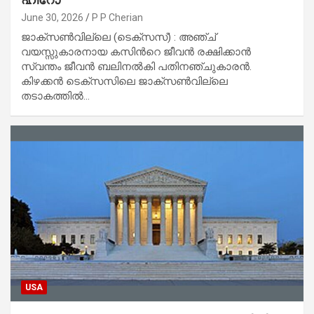
June 30, 2026
P P Cherian
ജാക്സൺവില്ലെ (ടെക്സസ്) : അഞ്ച്
വയസ്സുകാരനായ കസിൻറെ ജീവൻ രക്ഷിക്കാൻ
സ്വന്തം ജീവൻ ബലിനൽകി പതിനഞ്ചുകാരൻ.
കിഴക്കൻ ടെക്സസിലെ ജാക്സൺവില്ലെ
തടാകത്തിൽ…
USA