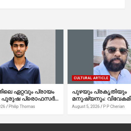
CULTURAL ARTICLE
ലെ ഏറ്റവും പ്രായം
പുഴയും പ്രകൃതിയും
ഞ പുരുഷ പ്രൊഫസർ
മനുഷ്യനും: വിവേകമി
േരിക്കൻ മലയാളി
നയങ്ങളും ആവർത്തിക്
026
Philip Thomas
August 5, 2026
P P Cherian
തോമസ്
ദുരന്തങ്ങളും : റവ. ജെയിംസ്
കെ. ജോൺ(ലബ്ബക്ക്,
ടെക്സാസ്)