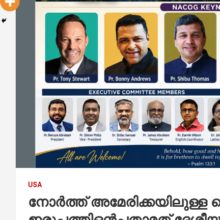
USA
നോർത്ത് അമേരിക്കയിലുള്
ഇരുപത്തിഒൻപതാമത് ദേശ