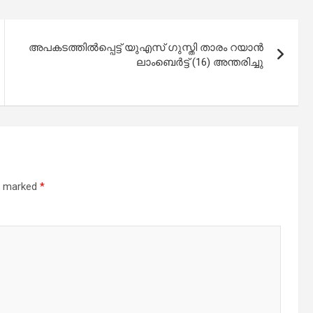
അപകടത്തിൽപ്പെട്ട് യുഎസ് ഗുസ്തി താരം റയാൻ
ലാംബെർട്ട് (16) അന്തരിച്ചു
re marked
*