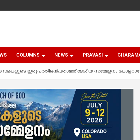
EWS
COLUMNS
NEWS
PRAVASI
CHARAM
ദൈവസഭകളുടെ ഇരുപത്തിഒൻപതാമത് ദേശീയ സമ്മേളനം കോളറ