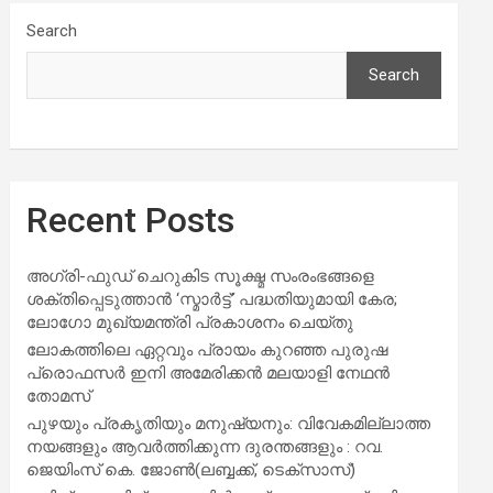
Search
Search
Recent Posts
അഗ്രി-ഫുഡ് ചെറുകിട സൂക്ഷ്മ സംരംഭങ്ങളെ
ശക്തിപ്പെടുത്താന്‍ ‘സ്മാര്‍ട്ട്’ പദ്ധതിയുമായി കേര;
ലോഗോ മുഖ്യമന്ത്രി പ്രകാശനം ചെയ്തു
ലോകത്തിലെ ഏറ്റവും പ്രായം കുറഞ്ഞ പുരുഷ
പ്രൊഫസർ ഇനി അമേരിക്കൻ മലയാളി നേഥൻ
തോമസ്
പുഴയും പ്രകൃതിയും മനുഷ്യനും: വിവേകമില്ലാത്ത
നയങ്ങളും ആവർത്തിക്കുന്ന ദുരന്തങ്ങളും : റവ.
ജെയിംസ് കെ. ജോൺ(ലബ്ബക്ക്, ടെക്സാസ്)