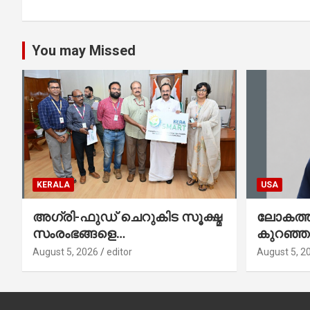
You may Missed
KERALA
USA
അഗ്രി-ഫുഡ് ചെറുകിട സൂക്ഷ്മ
ലോകത്തി
സംരംഭങ്ങളെ
കുറഞ്
ശക്തിപ്പെടുത്താന്‍ ‘സ്മാര്‍ട്ട്’
ഇനി അമ
August 5, 2026
editor
August 5, 2
പദ്ധതിയുമായി കേര; ലോഗോ
നേഥൻ 
മുഖ്യമന്ത്രി പ്രകാശനം
ചെയ്തു