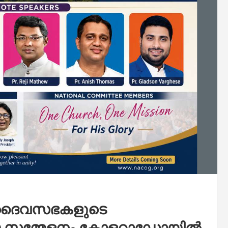
ള ദൈവസഭകളുടെ
ീയ സമ്മേളനം കോളറാഡോയിൽ