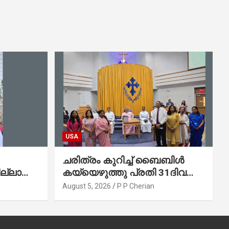
USA
ചരിത്രം കുറിച്ച് ബൈബിൾ
ല്ലാത്ത
കയ്യെഴുത്തു പ്രതി 31ദിവസം
കുന്ന
കൊണ്ട് പൂർത്തിയാക്കി
August 5, 2026
P P Cherian
മാർത്തോമ്മാ ചർച്ച് ഓഫ്
ഡാളസ് ഫാർമേഴ്‌സ് ബ്രാഞ്ച്