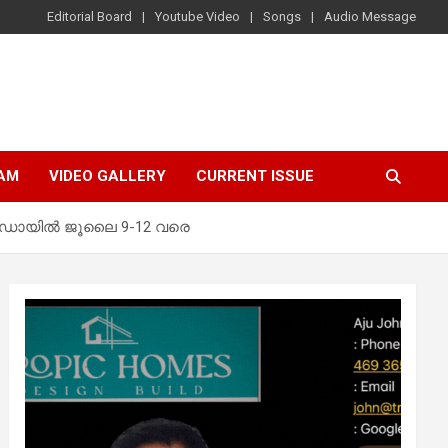
Editorial Board
Youtube Video
Songs
Audio Message
AM
VIDEO GALLERY
CURRENT ISSUE
ാഡോയിൽ ജൂലൈ 9-12 വരെ