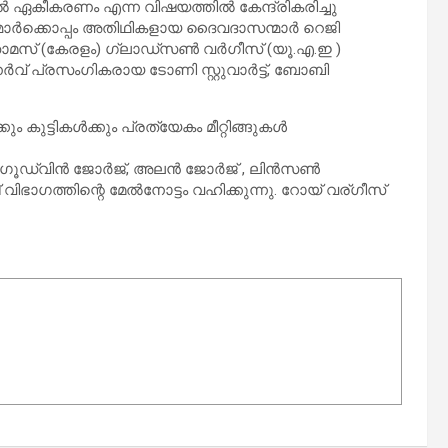
ഏകീകരണം എന്ന വിഷയത്തിൽ കേന്ദ്രികരിച്ചു
ാർക്കൊപ്പം അതിഥികളായ ദൈവദാസന്മാർ റെജി
തോമസ് (കേരളം) ഗ്ലാഡ്സൺ വർഗീസ് (യൂ.എ.ഇ )
ർവ് പ്രസംഗികരായ ടോണി സ്റ്റുവാർട്ട്, ബോബി
 കുട്ടികൾക്കും പ്രത്യേകം മീറ്റിങ്ങുകൾ
യൻ, ഗൂഡ്വിൻ ജോർജ്, അലൻ ജോർജ് , ലിൻസൺ
ത്തിന്റെ മേൽനോട്ടം വഹിക്കുന്നു. റോയ് വര്ഗീസ്