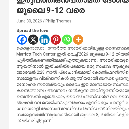
ജൂലൈ 9-12 വരെ
June 30, 2026
Philip Thomas
Spread the love
കൊളറാഡോ : നോർത്ത് അമേരിക്കയിലുള്ള ദൈവസഭകളു
Marriott Tech Center ഇൽ വെച്ച് 2026 ജൂലൈ 9-12 ത
പൂർത്തീകരണത്തിലേക്ക് എത്തുകയാണ് . അമേരിക്കയുടെ
ആയതിനാൽ ഇത് ചരിത്രപരമായ ഒരു സംഭവം ആകുമെന്ന
ജോവേൽ 2:28 നാൽ പ്രചോദിതമായി കോൺഫറൻസിന്റെ തീം 
സമ്മേളനം വിശ്വാസികൾ ആത്മീയമായി ബന്ധപ്പെടാനു
മനോഹര സൗന്ദര്യവും ദൈവം ഈ മലനാടായ സംസ്ഥാനത്
കണ്ടെത്താനും അവസരം നൽകുന്ന അവിസ്മരണീയമായ ദിനങ
ബെൻസൺ എബ്രഹാം, വൈസ് പ്രസിഡന്റ്റ് റവ. സൈമൺ 
ട്രഷറർ റവ ജെയിംസ് എബ്രഹാം എന്നിവരും, പാസ്റ്
ഡോ.ജോളി ജോസഫ് ലേഡീസ് പ്രസിഡണ്ട് നിലയിലും പ്
സമ്മേളനത്തിന് മുന്നോടിയായി ജൂലൈ 8, 9 തീയതികളി
ക്രമീകരിച്ചിട്ടുണ്ട് .