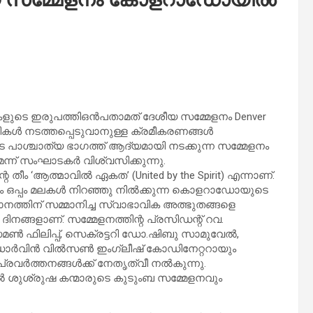
ടെ ഇരുപത്തിഒൻപതാമത് ദേശീയ സമ്മേളനം Denver
ീയതികൾ നടത്തപ്പെടുവാനുള്ള ക്രമീകരണങ്ങൾ
 പാശ്ചാത്യ ഭാഗത്ത് ആദ്യമായി നടക്കുന്ന സമ്മേളനം
് സംഘാടകർ വിശ്വസിക്കുന്നു.
‘ആത്മാവിൽ ഏകത’ (United by the Spirit) എന്നാണ്.
ം ഒപ്പം മലകൾ നിറഞ്ഞു നിൽക്കുന്ന കൊളറാഡോയുടെ
തിന് സമ്മാനിച്ച സ്വാഭാവിക അത്ഭുതങ്ങളെ
്ങളാണ്. സമ്മേളനത്തിന്റ പ്രസിഡന്റ് റവ.
ഫിലിപ്പ്, സെക്രട്ടറി ഡോ.ഷിബു സാമുവേൽ,
റർ ഡാർവിൻ വിൽസൺ ഇംഗ്ലീഷ് കോഡിനേറ്ററായും
രവർത്തനങ്ങൾക്ക് നേതൃത്വീ നൽകുന്നു.
ൽ ശുശ്രുഷ കന്മാരുടെ കുടുംബ സമ്മേളനവും