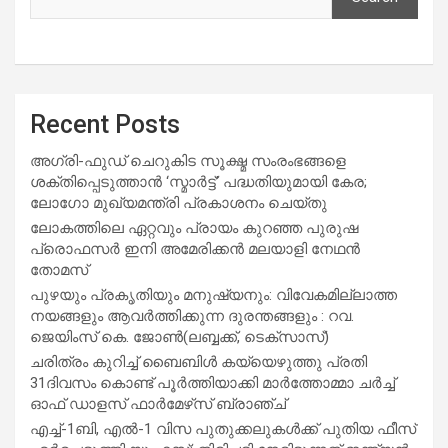
Recent Posts
അഗ്രി-ഫുഡ് ചെറുകിട സൂക്ഷ്മ സംരംഭങ്ങളെ
ശക്തിപ്പെടുത്താന്‍ ‘സ്മാര്‍ട്ട്’ പദ്ധതിയുമായി കേര;
ലോഗോ മുഖ്യമന്ത്രി പ്രകാശനം ചെയ്തു
ലോകത്തിലെ ഏറ്റവും പ്രായം കുറഞ്ഞ പുരുഷ
പ്രൊഫസർ ഇനി അമേരിക്കൻ മലയാളി നേഥൻ
തോമസ്
പുഴയും പ്രകൃതിയും മനുഷ്യനും: വിവേകമില്ലാത്ത
നയങ്ങളും ആവർത്തിക്കുന്ന ദുരന്തങ്ങളും : റവ.
ജെയിംസ് കെ. ജോൺ(ലബ്ബക്ക്, ടെക്സാസ്)
ചരിത്രം കുറിച്ച് ബൈബിൾ കയ്യെഴുത്തു പ്രതി
31ദിവസം കൊണ്ട് പൂർത്തിയാക്കി മാർത്തോമ്മാ ചർച്ച്
ഓഫ് ഡാളസ് ഫാർമേഴ്‌സ് ബ്രാഞ്ച്
എച്ച്-1ബി, എൽ-1 വിസ പുതുക്കലുകൾക്ക് പുതിയ ഫീസ്