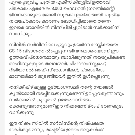
പുറപ്പെടുവിച്ച പുതിയ എക്സിക്യൂട്ടീവ് ഉത്തരവ്
പ്രകാരം ഏകദേശം 8,000 ഫെഡറൽ (ഗവൺമെന്റ്)
ജീവനക്കാരുടെ ജോലി സുരക്ഷ ഇല്ലാതായി. പുതിയ
നിയമപ്രകാരം കാരണം ബോധിപ്പിക്കാതെ തന്നെ
ഇവരെ ജോലിയിൽ നിന്ന് പിരിച്ചുവിടാൻ സർക്കാരിന്
സാധിക്കും.
സിവിൽ സർവീസിലെ ഏറ്റവും ഉയർന്ന തസ്തികയായ
GS-15 വിഭാഗത്തിൽപ്പെടുന്ന ജീവനക്കാരെയാണ് ഈ
ഉത്തരവ് പ്രധാനമായും ബാധിക്കുന്നത്. നയരൂപീകരണ
ഓഫീസുകളുടെ തലവന്മാർ, ചീഫ് ഓഫ് സ്റ്റാഫ്,
റീജിയണൽ ഓഫീസ് മേധാവികൾ, പ്രോഗ്രാം
മാനേജർമാർ തുടങ്ങിയവർ ഇതിൽ ഉൾപ്പെടുന്നു.
തനിക്ക് കീഴിലുള്ള ഉദ്യോഗസ്ഥർ തന്റെ നയങ്ങൾ
കൃത്യമായി നടപ്പിലാക്കുന്നുണ്ടെന്ന് ഉറപ്പുവരുത്താനും
സർക്കാരിൽ കൂടുതൽ ഉത്തരവാദിത്തം
കൊണ്ടുവരാനുമാണ് ഈ നീക്കമെന്ന് ട്രംപ് ഭരണകൂടം
വാദിക്കുന്നു.
ഈ നീക്കം സിവിൽ സർവീസിന്റെ നിഷ്പക്ഷത
തകർക്കുമെന്നും, രാഷ്ട്രീയ ഇടപെടലുകൾക്ക്