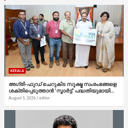
KERALA
അഗ്രി-ഫുഡ് ചെറുകിട സൂക്ഷ്മ സംരംഭങ്ങളെ
ശക്തിപ്പെടുത്താന്‍ ‘സ്മാര്‍ട്ട്’ പദ്ധതിയുമായി
കേര; ലോഗോ മുഖ്യമന്ത്രി പ്രകാശനം
August 5, 2026
editor
ചെയ്തു