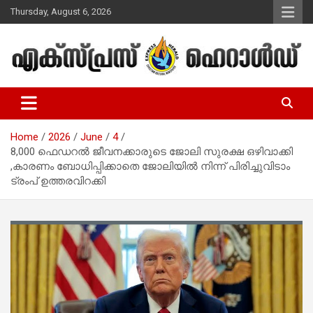
Skip
Thursday, August 6, 2026
to
content
Malayalam Christian News
Express Herald – Malayalam
Christian News
Home
2026
June
4
8,000 ഫെഡറൽ ജീവനക്കാരുടെ ജോലി സുരക്ഷ ഒഴിവാക്കി
,കാരണം ബോധിപ്പിക്കാതെ ജോലിയിൽ നിന്ന് പിരിച്ചുവിടാം
ട്രംപ് ഉത്തരവിറക്കി