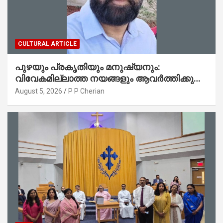
CULTURAL ARTICLE
പുഴയും പ്രകൃതിയും മനുഷ്യനും:
വിവേകമില്ലാത്ത നയങ്ങളും ആവർത്തിക്കുന്ന
ദുരന്തങ്ങളും : റവ. ജെയിംസ് കെ.
August 5, 2026
P P Cherian
ജോൺ(ലബ്ബക്ക്, ടെക്സാസ്)