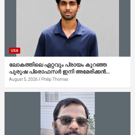
USA
ലോകത്തിലെ ഏറ്റവും പ്രായം കുറഞ്ഞ
പുരുഷ പ്രൊഫസർ ഇനി അമേരിക്കൻ
മലയാളി നേഥൻ തോമസ്
August 5, 2026
Philip Thomas