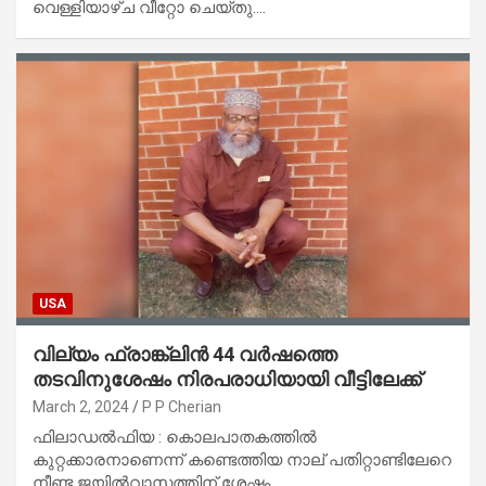
വെള്ളിയാഴ്ച വീറ്റോ ചെയ്തു.…
USA
വില്യം ഫ്രാങ്ക്ലിൻ 44 വർഷത്തെ
തടവിനുശേഷം നിരപരാധിയായി വീട്ടിലേക്ക്
March 2, 2024
P P Cherian
ഫിലാഡൽഫിയ : കൊലപാതകത്തിൽ
കുറ്റക്കാരനാണെന്ന് കണ്ടെത്തിയ നാല് പതിറ്റാണ്ടിലേറെ
നീണ്ട ജയിൽവാസത്തിന് ശേഷം,