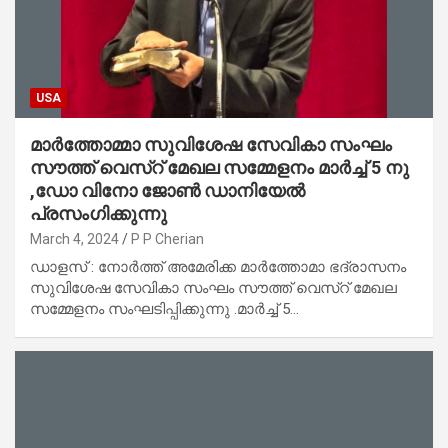
USA
മാർത്തോമ്മാ സുവിശേഷ സേവികാ സംഘം
സൗത്ത് വെസ്റ് മേഖല സമ്മേളനം മാർച്ച് 5 നു
,ഡോ വിനോ ജോൺ ഡാനിയേൽ
പ്രസംഗിക്കുന്നു
March 4, 2024
P P Cherian
ഡാളസ് : നോർത്ത് അമേരിക്ക മാർത്തോമാ ഭദ്രാസനം
സുവിശേഷ സേവികാ സംഘം സൗത്ത് വെസ്റ് മേഖല
സമ്മേളനം സംഘടിപ്പിക്കുന്നു .മാർച്ച് 5…