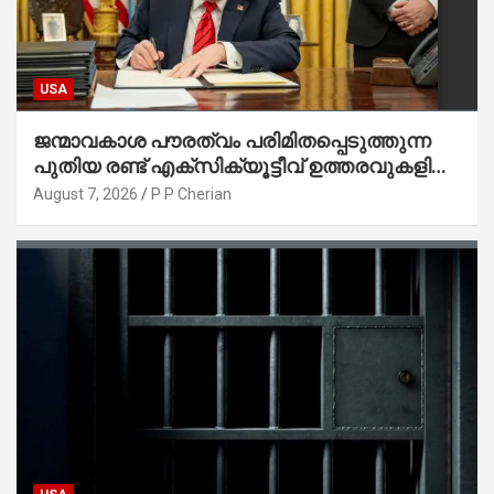
USA
ജന്മാവകാശ പൗരത്വം പരിമിതപ്പെടുത്തുന്ന
പുതിയ രണ്ട് എക്സിക്യൂട്ടീവ് ഉത്തരവുകളിൽ
ട്രംപ് ഒപ്പുവെച്ചു
August 7, 2026
P P Cherian