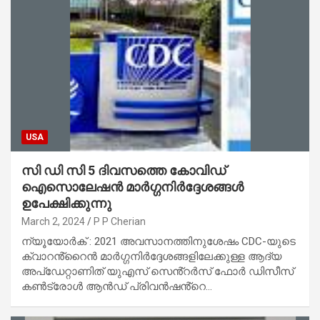
USA
സി ഡി സി 5 ദിവസത്തെ കോവിഡ്
ഐസൊലേഷൻ മാർഗ്ഗനിർദ്ദേശങ്ങൾ
ഉപേക്ഷിക്കുന്നു
March 2, 2024
P P Cherian
ന്യൂയോർക് : 2021 അവസാനത്തിനുശേഷം CDC-യുടെ
ക്വാറൻ്റൈൻ മാർഗ്ഗനിർദ്ദേശങ്ങളിലേക്കുള്ള ആദ്യ
അപ്‌ഡേറ്റാണിത് യുഎസ് സെൻ്റർസ് ഫോർ ഡിസീസ്
കൺട്രോൾ ആൻഡ് പ്രിവൻഷൻ്റെ…