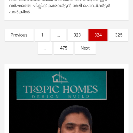
വർഷത്തെ പിക്നിക് കരോൾട്ടൻ മേരി ഹെഡ്ഗർട്ടർ
പാർക്കിൽ…
Posts
Previous
1
…
323
324
325
pagination
…
475
Next