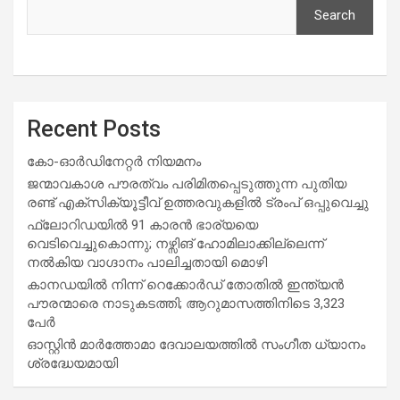
Search
Recent Posts
കോ-ഓർഡിനേറ്റർ നിയമനം
ജന്മാവകാശ പൗരത്വം പരിമിതപ്പെടുത്തുന്ന പുതിയ
രണ്ട് എക്സിക്യൂട്ടീവ് ഉത്തരവുകളിൽ ട്രംപ് ഒപ്പുവെച്ചു
ഫ്ലോറിഡയിൽ 91 കാരൻ ഭാര്യയെ
വെടിവെച്ചുകൊന്നു; നഴ്സിങ് ഹോമിലാക്കില്ലെന്ന്
നൽകിയ വാഗ്ദാനം പാലിച്ചതായി മൊഴി
കാനഡയിൽ നിന്ന് റെക്കോർഡ് തോതിൽ ഇന്ത്യൻ
പൗരന്മാരെ നാടുകടത്തി; ആറുമാസത്തിനിടെ 3,323
പേർ
ഓസ്റ്റിൻ മാർത്തോമാ ദേവാലയത്തിൽ സംഗീത ധ്യാനം
ശ്രദ്ധേയമായി