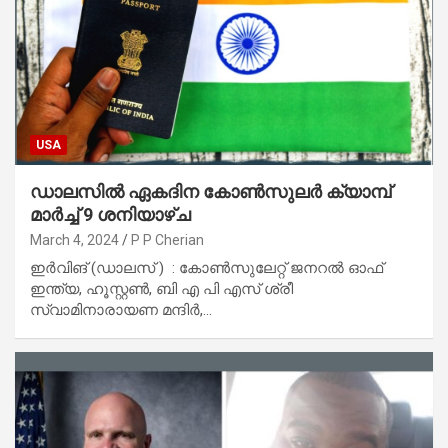
USA
ഡാലസിൽ ഏകദിന കോൺസുലർ ക്യാമ്പ്
മാർച്ച് 9 ശനിയാഴ്ച
March 4, 2024
P P Cherian
ഇർവിങ് (ഡാലസ് ) : കോൺസുലേറ്റ് ജനറൽ ഓഫ്
ഇന്ത്യ, ഹൂസ്റ്റൺ, ബി എ പി എസ് ശ്രീ
സ്വാമിനാരായണ മന്ദിർ,…