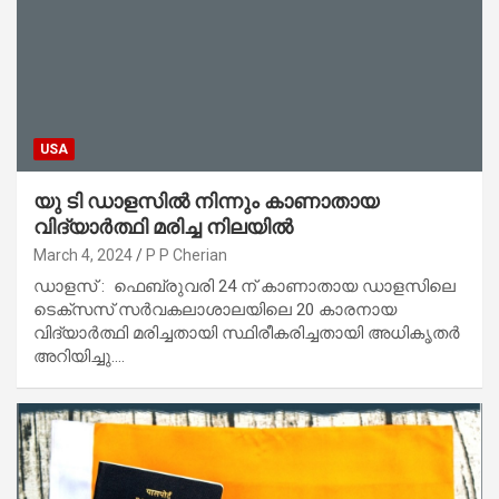
USA
യു ടി ഡാളസിൽ നിന്നും കാണാതായ
വിദ്യാർത്ഥി മരിച്ച നിലയിൽ
March 4, 2024
P P Cherian
ഡാളസ് : ഫെബ്രുവരി 24 ന് കാണാതായ ഡാളസിലെ
ടെക്സസ് സർവകലാശാലയിലെ 20 കാരനായ
വിദ്യാർത്ഥി മരിച്ചതായി സ്ഥിരീകരിച്ചതായി അധികൃതർ
അറിയിച്ചു.…