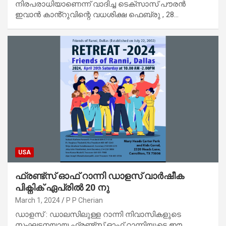
നിരപരാധിയാണെന്ന് വാദിച്ച ടെക്‌സാസ് പൗരൻ
ഇവാൻ കാൻ്റുവിന്റെ വധശിക്ഷ ഫെബ്രു , 28…
USA
ഫ്രണ്ട്സ് ഓഫ് റാന്നി ഡാളസ് വാർഷീക
പിക്നിക് ഏപ്രിൽ 20 നു
March 1, 2024
P P Cherian
ഡാളസ് : ഡാലസിലുള്ള റാന്നി നിവാസികളുടെ
സംഘടനയായ ഫ്രണ്ട്സ് ഓഫ് റാന്നിയുടെ ഈ