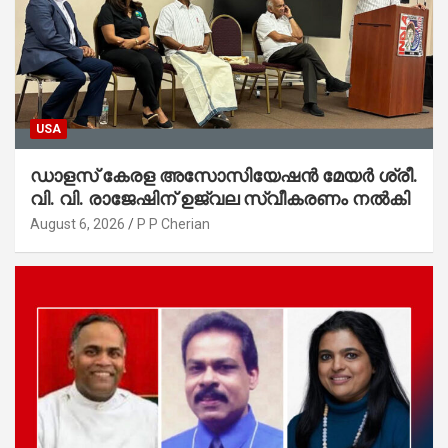
USA
ഡാളസ് കേരള അസോസിയേഷൻ മേയർ ശ്രീ.
വി. വി. രാജേഷിന് ഉജ്വല സ്വീകരണം നൽകി
August 6, 2026
P P Cherian