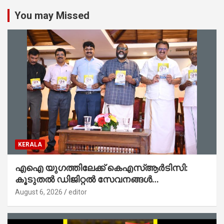
You may Missed
KERALA
എഐ യുഗത്തിലേക്ക് കെഎസ്ആർടിസി:
കൂടുതൽ ഡിജിറ്റൽ സേവനങ്ങൾ
ജനങ്ങളിലേക്കെത്തിക്കും – മന്ത്രി സി പി
August 6, 2026
editor
ജോൺ