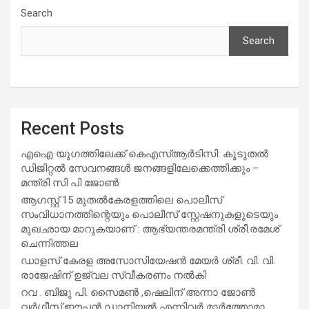
Search
Search
Recent Posts
എഐ യുഗത്തിലേക്ക് കെഎസ്ആർടിസി: കൂടുതൽ
ഡിജിറ്റൽ സേവനങ്ങൾ ജനങ്ങളിലേക്കെത്തിക്കും –
മന്ത്രി സി പി ജോൺ
ആഗസ്റ്റ് 15 മുതല്‍കേരളത്തിലെ പൊലീസ്
സംവിധാനത്തിന്റെയും പൊലീസ് സ്റ്റേഷനുകളുടെയും
മുഖഛായ മാറുകയാണ് : ആഭ്യന്തരമന്ത്രി ശ്രീ.രമേശ്
ചെന്നിത്തല
ഡാളസ് കേരള അസോസിയേഷൻ മേയർ ശ്രീ. വി. വി.
രാജേഷിന് ഉജ്വല സ്വീകരണം നൽകി
റവ . ബിജു പി. സൈമൺ ,ഷെലിന് അന്നാ ജോൺ
വർഗീസ്,ഈപ്പൻ ഡാനിയൽ എന്നിവർ മാർത്തോമാ