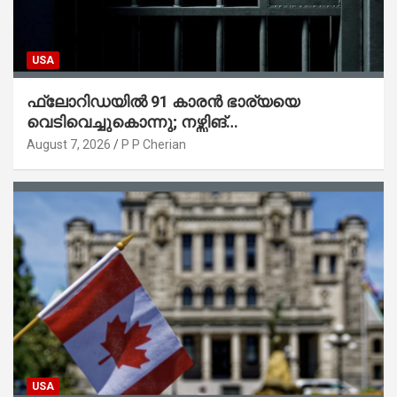
USA
ഫ്ലോറിഡയിൽ 91 കാരൻ ഭാര്യയെ
വെടിവെച്ചുകൊന്നു; നഴ്സിങ്
ഹോമിലാക്കില്ലെന്ന് നൽകിയ വാഗ്ദാനം
August 7, 2026
P P Cherian
പാലിച്ചതായി മൊഴി
USA