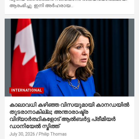
ആരംഭിച്ചു. ഇനി അർഹരായ…
INTERNATIONAL
കാലാവധി കഴിഞ്ഞ വിസയുമായി കാനഡയിൽ
തുടരാനാകില്ല; അന്താരാഷ്ട്ര
വിദ്യാർത്ഥികളോട് ആൽബർട്ട പ്രീമിയർ
ഡാനിയേൽ സ്മിത്ത്
July 30, 2026
Philip Thomas