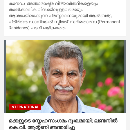
കാനഡ: അന്താരാഷ്ട്ര വിദ്യാർത്ഥികളെയും
താൽക്കാലിക വിസയിലുള്ളവരെയും
ആശങ്കയിലാക്കുന്ന പ്രസ്താവനയുമായി ആൽബർട്ട
പ്രീമിയർ ഡാനിയേൽ സ്മിത്ത്. സ്ഥിരതാമസ (Permanent
Residency) പദവി ലഭിക്കാതെ…
INTERNATIONAL
മക്കളുടെ സ്നേഹസംഗമം ദുഃഖമായി; ലണ്ടനിൽ
കെ.വി. ആന്റണി അന്തരിച്ചു