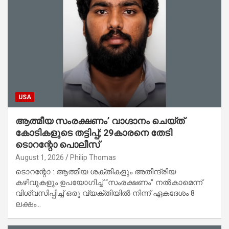
USA
ആത്മീയ സംരക്ഷണം’ വാഗ്ദാനം ചെയ്ത്
കോടികളുടെ തട്ടിപ്പ്; 29കാരനെ തേടി
ടൊറന്റോ പൊലീസ്
August 1, 2026
Philip Thomas
ടൊറന്റോ : ആത്മീയ ശക്തികളും അതീന്ദ്രിയ
കഴിവുകളും ഉപയോഗിച്ച് “സംരക്ഷണം” നൽകാമെന്ന്
വിശ്വസിപ്പിച്ച് ഒരു വ്യക്തിയിൽ നിന്ന് ഏകദേശം 8
ലക്ഷം…