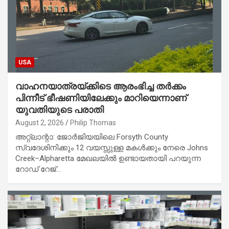
USA
വാഹനയാത്രയ്ക്കിടെ ആരംഭിച്ച തർക്കം
പിന്നീട് ഭീഷണിയിലേക്കും മാറിയെന്നാണ്
യുവതിയുടെ പരാതി
August 2, 2026
Philip Thomas
അറ്റ്ലാന്റാ: ജോർജിയയിലെ Forsyth County
സ്വദേശിനിക്കും 12 വയസ്സുള്ള മകൾക്കും നേരെ Johns
Creek–Alpharetta മേഖലയിൽ ഉണ്ടായതായി പറയുന്ന
റോഡ് റേജ്…