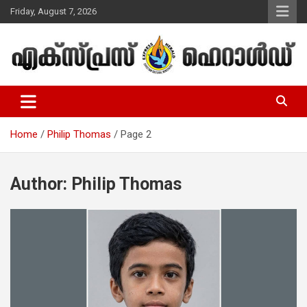
Skip
Friday, August 7, 2026
to
content
Malayalam Christian News
Express Herald – Malayalam
Christian News
Home
Philip Thomas
Page 2
Author:
Philip Thomas