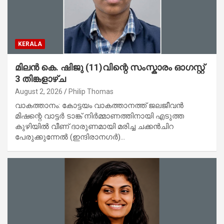
KERALA
മിലൻ കെ. ഷിജു (11)വിന്റെ സംസ്കാരം ഓഗസ്റ്റ്
3 തിങ്കളാഴ്ച
August 2, 2026
Philip Thomas
വാകത്താനം: കോട്ടയം വാകത്താനത്ത് ജലജീവൻ
മിഷന്റെ വാട്ടർ ടാങ്ക് നിർമ്മാണത്തിനായി എടുത്ത
കുഴിയിൽ വീണ് ദാരുണമായി മരിച്ച ചക്കൻചിറ
പേരുക്കുന്നേൽ (ഇന്ദിരാനഗർ)…