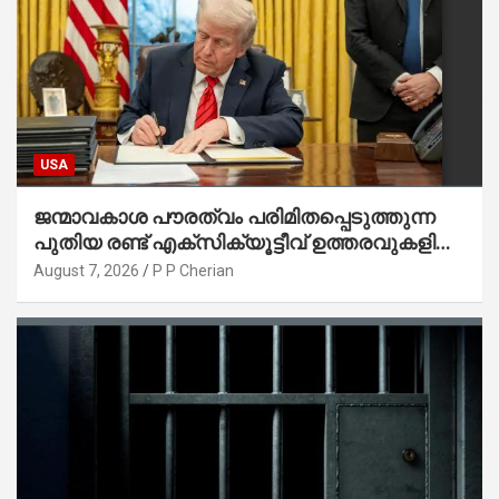
USA
ജന്മാവകാശ പൗരത്വം പരിമിതപ്പെടുത്തുന്ന
പുതിയ രണ്ട് എക്സിക്യൂട്ടീവ് ഉത്തരവുകളിൽ
ട്രംപ് ഒപ്പുവെച്ചു
August 7, 2026
P P Cherian