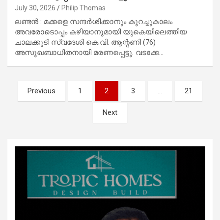
July 30, 2026
Philip Thomas
ലണ്ടൻ : മക്കളെ സന്ദർശിക്കാനും കുറച്ചുകാലം
അവരോടൊപ്പം കഴിയാനുമായി യുകെയിലെത്തിയ
ചാലക്കുടി സ്വദേശി കെ.വി. ആന്റണി (76)
അസുഖബാധിതനായി മരണപ്പെട്ടു. വടക്കേ…
Posts
Previous
1
2
3
…
21
pagination
Next