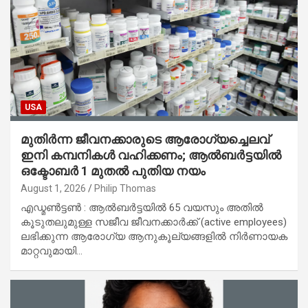
USA
മുതിർന്ന ജീവനക്കാരുടെ ആരോഗ്യച്ചെലവ്
ഇനി കമ്പനികൾ വഹിക്കണം; ആൽബർട്ടയിൽ
ഒക്ടോബർ 1 മുതൽ പുതിയ നയം
August 1, 2026
Philip Thomas
എഡ്മൺട്ടൺ : ആൽബർട്ടയിൽ 65 വയസും അതിൽ
കൂടുതലുമുള്ള സജീവ ജീവനക്കാർക്ക് (active employees)
ലഭിക്കുന്ന ആരോഗ്യ ആനുകൂല്യങ്ങളിൽ നിർണായക
മാറ്റവുമായി…