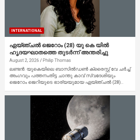
INTERNATIONAL
ഏയ്ഞ്ചൽ ജെറോം (28) യു കെ യിൽ
ഹൃദയഘാതത്തെ തുടർന്ന് അന്തരിച്ചു
August 2, 2026
Philip Thomas
ലണ്ടൻ: യുകെയിലെ ബാസിൽഡൺ ക്രൈസ്റ്റ് വേ ചർച്ച്
അംഗവും പത്തനംതിട്ട ചാന്തു കാവ് സ്വദേശിയും
ജെറോം ജെറിയുടെ ഭാര്യയുമായ ഏയ്ഞ്ചൽ (28)…