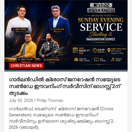
CHRISTIAN NEWS
ഗാർലൻഡിൽ ക്രോസ് ജനറേഷൻ സഭയുടെ
സൺഡേ ഈവനിംഗ് സർവീസിന് ഓഗസ്റ്റ് 2ന്
തുടക്കം
July 30, 2026
Philip Thomas
ഗാർലൻഡ്, ടെക്സസ്: ക്രോസ് ജനറേഷൻ (Cross
Generation) സഭയുടെ സൺഡേ ഈവനിംഗ്
സർവീസിനും ഉദ്ഘാടന ശുശ്രൂഷയ്ക്കും ഓഗസ്റ്റ് 2,
2026 (ഞായർ)…