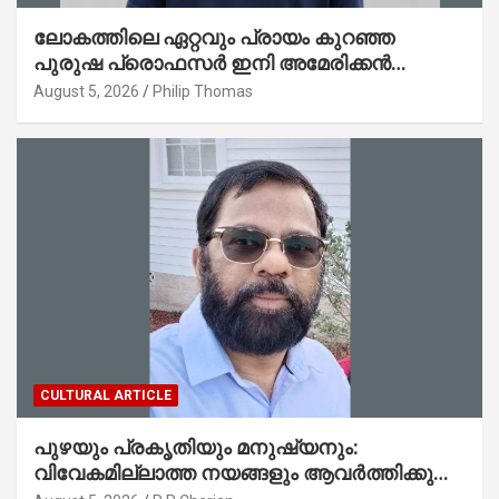
ലോകത്തിലെ ഏറ്റവും പ്രായം കുറഞ്ഞ
പുരുഷ പ്രൊഫസർ ഇനി അമേരിക്കൻ
മലയാളി നേഥൻ തോമസ്
August 5, 2026
Philip Thomas
CULTURAL ARTICLE
പുഴയും പ്രകൃതിയും മനുഷ്യനും:
വിവേകമില്ലാത്ത നയങ്ങളും ആവർത്തിക്കുന്ന
ദുരന്തങ്ങളും : റവ. ജെയിംസ് കെ.