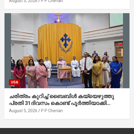
August 5, 2026
P P Cherian
ജോൺ(ലബ്ബക്ക്, ടെക്സാസ്)
USA
ചരിത്രം കുറിച്ച് ബൈബിൾ കയ്യെഴുത്തു
പ്രതി 31ദിവസം കൊണ്ട് പൂർത്തിയാക്കി
മാർത്തോമ്മാ ചർച്ച് ഓഫ് ഡാളസ് ഫാർമേഴ്‌സ്
August 5, 2026
P P Cherian
ബ്രാഞ്ച്