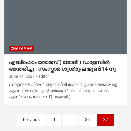
CHARAMAM
എബ്രഹാം തോമസ് ( ജോജി ) ഡാളസിൽ
അന്തരിച്ചു . സംസ്കാര ശുശ്രുഷ ജൂൺ 14 നു
June 14, 2021
editor
ഡാളസ്:കവിയൂർ ആഞ്ഞിലി താഴത്തു പരേതരായ എ
എം തോമസ് റേച്ചൽ തോമസ് ദമ്പതികളുടെ മകൻ
എബ്രഹാം തോമസ് ( ജോജി )…
Posts
Previous
1
…
36
37
pagination