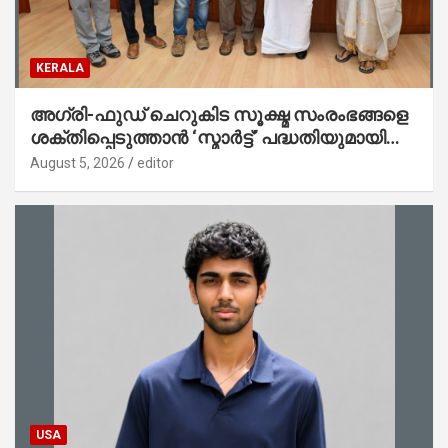
KERALA
അഗ്രി-ഫുഡ് ചെറുകിട സൂക്ഷ്മ സംരംഭങ്ങളെ
ശക്തിപ്പെടുത്താന്‍ ‘സ്മാര്‍ട്ട്’ പദ്ധതിയുമായി
കേര; ലോഗോ മുഖ്യമന്ത്രി പ്രകാശനം
August 5, 2026
editor
ചെയ്തു
USA