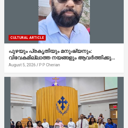
CULTURAL ARTICLE
പുഴയും പ്രകൃതിയും മനുഷ്യനും:
വിവേകമില്ലാത്ത നയങ്ങളും ആവർത്തിക്കുന്ന
ദുരന്തങ്ങളും : റവ. ജെയിംസ് കെ.
August 5, 2026
P P Cherian
ജോൺ(ലബ്ബക്ക്, ടെക്സാസ്)