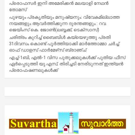
പ്രൊഫസർ ഇനി അമേരിക്കൻ മലയാളി നേഥൻ
തോമസ്
പുഴയും പ്രകൃതിയും മനുഷ്യനും: വിവേകമില്ലാത്ത
നയങ്ങളും ആവർത്തിക്കുന്ന ദുരന്തങ്ങളും : റവ.
ജെയിംസ് കെ. ജോൺ(ലബ്ബക്ക്, ടെക്സാസ്)
ചരിത്രം കുറിച്ച് ബൈബിൾ കയ്യെഴുത്തു പ്രതി
31ദിവസം കൊണ്ട് പൂർത്തിയാക്കി മാർത്തോമ്മാ ചർച്ച്
ഓഫ് ഡാളസ് ഫാർമേഴ്‌സ് ബ്രാഞ്ച്
എച്ച്-1ബി, എൽ-1 വിസ പുതുക്കലുകൾക്ക് പുതിയ ഫീസ്
ഏർപ്പെടുത്തി യു.എസ്; തിരിച്ചടി നേരിടുന്നത് ഇന്ത്യൻ
പ്രൊഫഷണലുകൾക്ക്