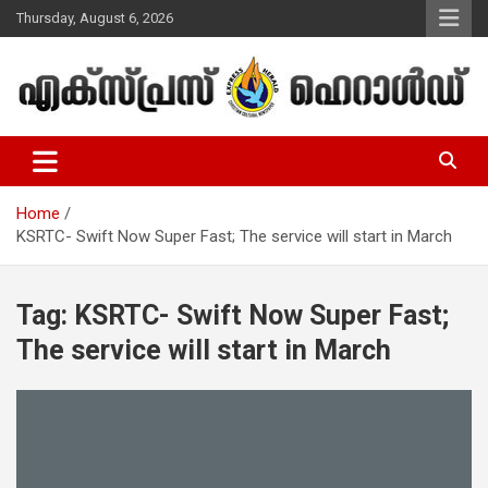
Skip
Thursday, August 6, 2026
to
content
Malayalam Christian News
Express Herald – Malayalam
Christian News
Home
KSRTC- Swift Now Super Fast; The service will start in March
Tag:
KSRTC- Swift Now Super Fast;
The service will start in March