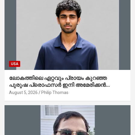
USA
ലോകത്തിലെ ഏറ്റവും പ്രായം കുറഞ്ഞ
പുരുഷ പ്രൊഫസർ ഇനി അമേരിക്കൻ
മലയാളി നേഥൻ തോമസ്
August 5, 2026
Philip Thomas