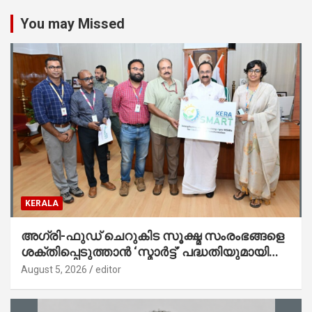
You may Missed
KERALA
അഗ്രി-ഫുഡ് ചെറുകിട സൂക്ഷ്മ സംരംഭങ്ങളെ
ശക്തിപ്പെടുത്താന്‍ ‘സ്മാര്‍ട്ട്’ പദ്ധതിയുമായി
കേര; ലോഗോ മുഖ്യമന്ത്രി പ്രകാശനം
August 5, 2026
editor
ചെയ്തു