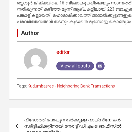
തൃശൂര്‍ ജില്ലയിലെ 16 ബ്ലോക്കുകളിലെയും സാമ്പത്
നൽകുന്നത്. കഴിഞ്ഞ മൂന്ന് ആഴ്ചകളിലായി 223 ബാച്
പങ്കാളികളായത്. മഹാമാരിക്കാലത്ത് അയൽക്കൂട്ടങ്ങളുട
പ്രവര്‍ത്തനങ്ങള്‍ തടസ്സം കൂടാതെ മുന്നോട്ടു കൊണ്ട
Author
editor
View all posts
Tags:
Kudumbasree - Neighboring Bank Transactions
Post
വിദേശത്ത് പോകുന്നവര്‍ക്കുള്ള വാക്‌സിനേഷന്‍
navigation
സർട്ടിഫിക്കറ്റിനായി നേരിട്ട് ഡി.എം.ഒ ഓഫീസിൽ