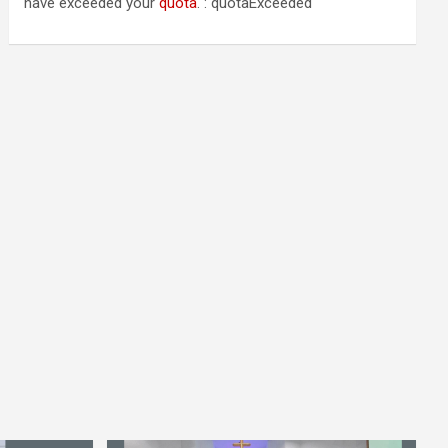
have exceeded your
quota
. : quotaExceeded