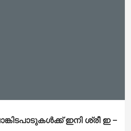
ാങ്കിടപാടുകൾക്ക് ഇനി ശ്രീ ഇ –