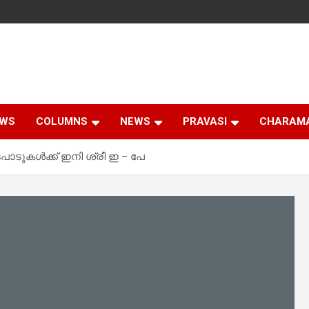
EWS
COLUMNS
NEWS
PRAVASI
CHARAM
ിടപാടുകൾക്ക് ഇനി ശ്രീ ഇ – പേ