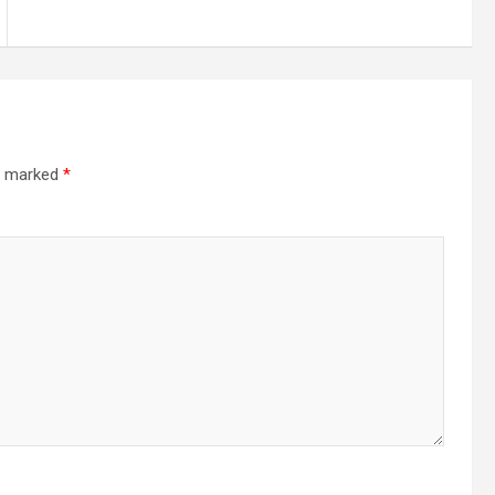
re marked
*