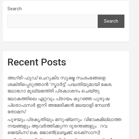
Search
Search
Recent Posts
അഗ്രി-ഫുഡ് ചെറുകിട സൂക്ഷ്മ സംരംഭങ്ങളെ
ശക്തിപ്പെടുത്താന്‍ ‘സ്മാര്‍ട്ട്’ പദ്ധതിയുമായി കേര;
ലോഗോ മുഖ്യമന്ത്രി പ്രകാശനം ചെയ്തു
ലോകത്തിലെ ഏറ്റവും പ്രായം കുറഞ്ഞ പുരുഷ
പ്രൊഫസർ ഇനി അമേരിക്കൻ മലയാളി നേഥൻ
തോമസ്
പുഴയും പ്രകൃതിയും മനുഷ്യനും: വിവേകമില്ലാത്ത
നയങ്ങളും ആവർത്തിക്കുന്ന ദുരന്തങ്ങളും : റവ.
ജെയിംസ് കെ. ജോൺ(ലബ്ബക്ക്, ടെക്സാസ്)