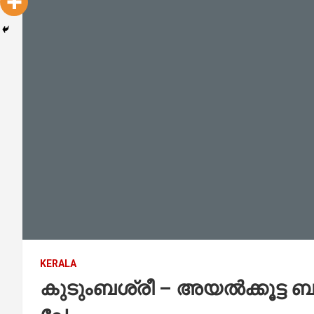
KERALA
കുടുംബശ്രീ – അയല്‍ക്കൂട്ട ബ
പേ