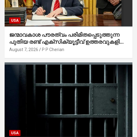
USA
ജന്മാവകാശ പൗരത്വം പരിമിതപ്പെടുത്തുന്ന
പുതിയ രണ്ട് എക്സിക്യൂട്ടീവ് ഉത്തരവുകളിൽ
ട്രംപ് ഒപ്പുവെച്ചു
August 7, 2026
P P Cherian
USA