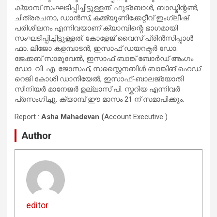
ക്യാമ്പ് സംഘടിപ്പിച്ചിട്ടുള്ളത്. ഫുട്ബോൾ, ബാഡ്മിന്റൺ,
ചിത്രരചനാ, ഡാൻസ്, കമ്മ്യൂണിക്കേറ്റീവ് ഇംഗ്ലീഷ്
പരിശീലനം എന്നിവയാണ് ക്യാമ്പിന്റെ ഭാഗമായി
സംഘടിപ്പിച്ചിട്ടുള്ളത്. കോളേജ് വൈസ് പ്രിൻസിപ്പാൾ
ഫാ. ലിജോ കളമ്പാടൻ, ഇസാഫ് ഡയറക്ടർ ഡോ.
ജേക്കബ് സാമുവേൽ, ഇസാഫ് ബാങ്ക് ബോർഡ് അംഗം
ഡോ. വി. എ. ജോസഫ്, സസ്റ്റൈനബിൾ ബാങ്കിങ് ഹെഡ്
റെജി കോശി ഡാനിയേൽ, ഇസാഫ്-ബാലജ്യോതി
സീനിയർ മാനേജർ ഉല്ലാസ് പി. സ്കറിയ എന്നിവർ
പ്രസംഗിച്ചു. ക്യാമ്പ് ഈ മാസം 21 ന് സമാപിക്കും.
Report :
Asha Mahadevan (
Account Executive )
Author
editor