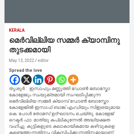
KERALA
മെർവില്ലിയ സമ്മർ ക്യാമ്പിനു
തുടക്കമായി
May 13, 2022
editor
Spread the love
തൃശൂർ : ഇസാഫും മണ്ണുത്തി ഡോൺ ബോസ്കോ
കോളേജും സംയുക്തമായി സംഘടിപ്പിക്കുന്ന
മെർവില്ലിയ സമ്മർ ക്യാമ്പ് ഡോൺ ബോസ്കോ
കോളേജിൽ ഇസാഫ് ബാങ്ക് എംഡിയും സിഇഒയുമായ
കെ. പോൾ തോമസ് ഉദ്ഘാടനം ചെയ്തു. കോളേജ്
റെക്ടർ ഫാ. മാത്യു കപ്ലികുന്നേൽ അദ്ധ്യക്ഷത
വഹിച്ചു. കുട്ടികളുടെ കലാകായികമായ കഴിവുകളെ
കണ്ടെത്തുന്നതിനും വികസിപ്പിക്കുന്നതിനുമായാണ്