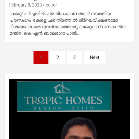
February 8, 2023
editor
ബജറ്റ് ചര്‍ച്ചയില്‍ പ്രതിപക്ഷ നേതാവ് നടത്തിയ
പ്രസംഗം. കേരള ചരിത്രത്തില്‍ ദീര്‍ഘവീക്ഷണമോ
ദിശാബോധമോ ഇല്ലാത്തൊരു ബജറ്റാണ് ധനകാര്യ
മന്ത്രി കെ.എന്‍ ബാലഗോപാല്‍…
Posts
1
2
3
Next
pagination