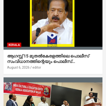
KERALA
ആഗസ്റ്റ് 15 മുതല്‍കേരളത്തിലെ പൊലീസ്
സംവിധാനത്തിന്റെയും പൊലീസ്
സ്റ്റേഷനുകളുടെയും മുഖഛായ മാറുകയാണ് :
August 6, 2026
editor
ആഭ്യന്തരമന്ത്രി ശ്രീ.രമേശ് ചെന്നിത്തല