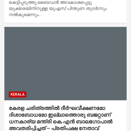
കെട്ടിപ്പടുത്തു.ബൈഡൻ അവകാശപ്പെട്ടു
യുക്രെയിനിനുള്ള യുഎസ് പിന്തുണ തുടർന്നും
നൽകുമെന്നും…
KERALA
കേരള ചരിത്രത്തില്‍ ദീര്‍ഘവീക്ഷണമോ
ദിശാബോധമോ ഇല്ലാത്തൊരു ബജറ്റാണ്
ധനകാര്യ മന്ത്രി കെ.എന്‍ ബാലഗോപാല്‍
അവതരിപ്പിച്ചത് – പ്രതിപക്ഷ നേതാവ്‌