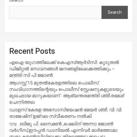
Search
Recent Posts
എഐ യുഗത്തിലേക്ക് കെഎസ്ആർടിസി: കൂടുതൽ
ഡിജിറ്റൽ സേവനങ്ങൾ ജനങ്ങളിലേക്കെത്തിക്കും –
മന്ത്രി സി പി ജോൺ
ആഗസ്റ്റ് 15 മുതല്‍കേരളത്തിലെ പൊലീസ്
സംവിധാനത്തിന്റെയും പൊലീസ് സ്റ്റേഷനുകളുടെയും
മുഖഛായ മാറുകയാണ് : ആഭ്യന്തരമന്ത്രി ശ്രീ.രമേശ്
ചെന്നിത്തല
ഡാളസ് കേരള അസോസിയേഷൻ മേയർ ശ്രീ. വി. വി.
രാജേഷിന് ഉജ്വല സ്വീകരണം നൽകി
റവ . ബിജു പി. സൈമൺ ,ഷെലിന് അന്നാ ജോൺ
വർഗീസ്,ഈപ്പൻ ഡാനിയൽ എന്നിവർ മാർത്തോമാ
സഭാ കൗൺസിലിലേക്കു തിരഞ്ഞെടുക്കപ്പെട്ടു