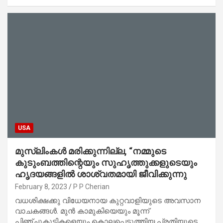
USA
മുസ്‌ലിംകൾ മരിക്കുന്നില്ല, “നമ്മുടെ
കുടുംബത്തിന്റെയും സുഹൃത്തുക്കളുടെയും
ഹൃദയങ്ങളിൽ ശാശ്വതമായി ജീവിക്കുന്നു
February 8, 2023
P P Cherian
വധശിക്ഷക്കു വിധേയനായ കുറ്റവാളിയുടെ അവസാന
വാചകങ്ങൾ. മുൻ കാമുകിയെയും മൂന്ന്
പിഞ്ചുകുട്ടികളെയും കൊലപ്പെടുത്തിയ പ്രതിയുടെ