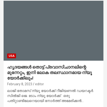
USA
ഹൃദയങ്ങൾ തൊട്ട് പ്രവാസിചാനലിന്റെ
മുന്നേറ്റം, ഇനി ലോക തലസ്ഥാനമായ ന്യൂ
യോർക്കിലും!
February 8, 2023
editor
ലാജി തോമസ് ന്യൂ യോർക്ക് റീജിയണൽ ഡയറക്ടർ.
സിൽജി ജെ. ടോം ന്യൂ യോർക്ക് : ഒരു
പതിറ്റാണ്ടിലേറെയായി നോർത്ത് അമേരിക്കൻ…