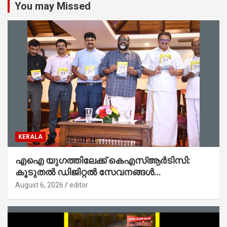
You may Missed
KERALA
എഐ യുഗത്തിലേക്ക് കെഎസ്ആർടിസി:
കൂടുതൽ ഡിജിറ്റൽ സേവനങ്ങൾ
ജനങ്ങളിലേക്കെത്തിക്കും – മന്ത്രി സി പി
August 6, 2026
editor
ജോൺ