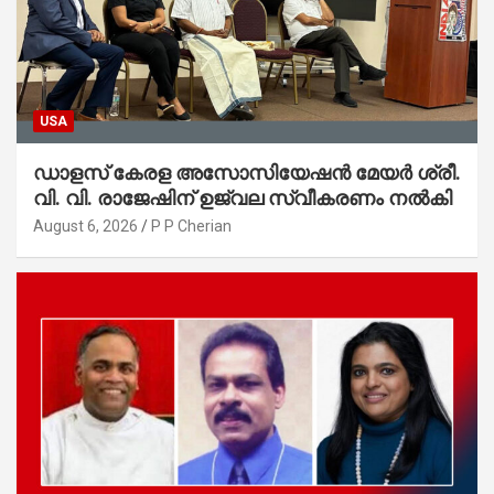
USA
ഡാളസ് കേരള അസോസിയേഷൻ മേയർ ശ്രീ.
വി. വി. രാജേഷിന് ഉജ്വല സ്വീകരണം നൽകി
August 6, 2026
P P Cherian