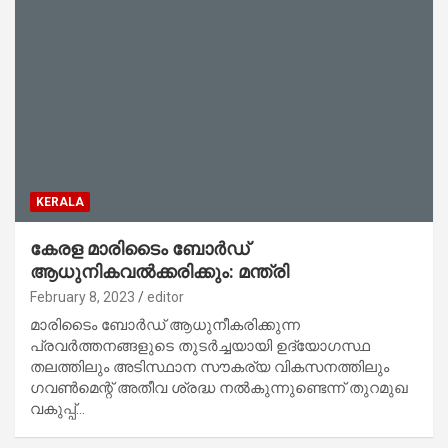
KERALA
കേരള മാരിടൈം ബോർഡ്
ആധുനികവൽക്കരിക്കും: മന്ത്രി
February 8, 2023
editor
മാരിടൈം ബോർഡ് ആധുനീകരിക്കുന്ന
പ്രവർത്തനങ്ങളുടെ തുടർച്ചയായി ഉദ്യോഗസ്ഥ
തലത്തിലും അടിസ്ഥാന സൗകര്യ വികസനത്തിലും
ഗവൺമെന്റ് അതീവ ശ്രദ്ധ നൽകുന്നുണ്ടെന്ന് തുറമുഖ
വകുപ്പ്…