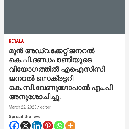
KERALA
മുൻ അഡ്വക്കേറ്റ് ജനറൽ
കെ.പി.ദണ്ഡപാണിയുടെ
വിയോഗത്തിൽ എഐസിസി
ജനറൽ സെക്രട്ടറി
കെ.സി.വേണുഗോപാൽ എം.പി
അനുശോചിച്ചു.
March 22, 2023
editor
Spread the love