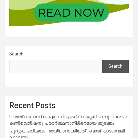
Search
Search
Recent Posts
9-ാമത് ഡാളസ് കെ ഇ സി എഫ് സംയുക്ത സുവിശേഷ
കൺവെൻഷനു പ്രാർത്ഥനാനിർഭരമായ തുടക്കം
പുസ്തക പരിചയം : തയ്യാറാക്കിയത് : ബാജി ഓടംവേലി,
ഡാലസ്