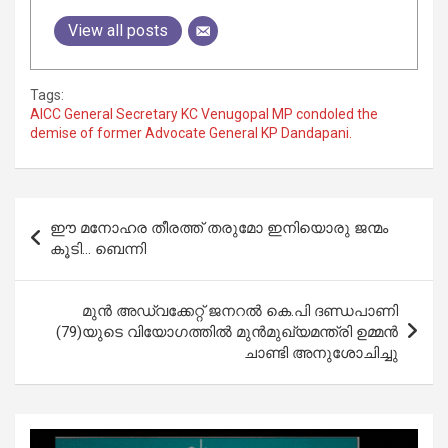
View all posts
Tags:
AICC General Secretary KC Venugopal MP condoled the
demise of former Advocate General KP Dandapani.
Post
ഈ മനോഹര തീരത്ത് തരുമോ ഇനിയൊരു ജന്മം
navigation
കൂടി… ബെന്നി
മുന്‍ അഡ്വക്കേറ്റ് ജനറല്‍ കെ.പി ദണ്ഡപാണി
(79)യുടെ വിയോഗത്തില്‍ മുന്‍മുഖ്യമന്ത്രി ഉമ്മന്‍
ചാണ്ടി അനുശോചിച്ചു