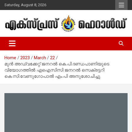
Skip
Saturday, August 8, 2026
to
content
Malayalam Christian News
Express Herald – Malayalam
Christian News
Home
2023
March
22
മുൻ അഡ്വക്കേറ്റ് ജനറൽ കെ.പി.ദണ്ഡപാണിയുടെ
വിയോഗത്തിൽ എഐസിസി ജനറൽ സെക്രട്ടറി
കെ.സി.വേണുഗോപാൽ എം.പി അനുശോചിച്ചു.