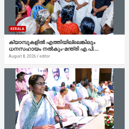
KERALA
ക്യാമ്പുകളിൽ എത്തിയില്ലെങ്കിലും
ധനസഹായം നൽകും-മന്ത്രി എ.പി.
അനിൽകുമാർ
August 8, 2026
editor