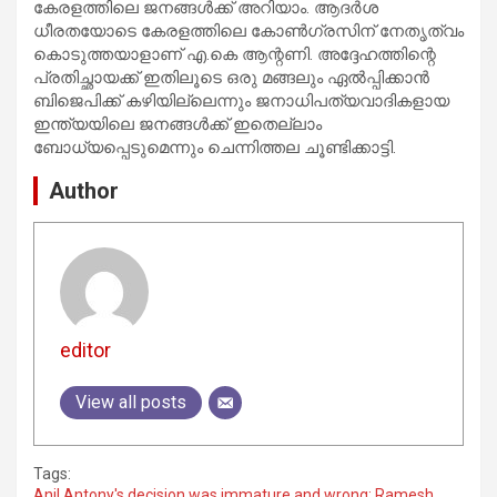
കേരളത്തിലെ ജനങ്ങൾക്ക് അറിയാം. ആദർശ
ധീരതയോടെ കേരളത്തിലെ കോൺ​ഗ്രസിന് നേതൃത്വം
കൊടുത്തയാളാണ് എ.കെ ആന്റണി. അദ്ദേഹത്തിന്റെ
പ്രതിച്ഛായക്ക് ഇതിലൂടെ ഒരു മങ്ങലും ഏൽപ്പിക്കാൻ
ബിജെപിക്ക് കഴിയില്ലെന്നും ജനാധിപത്യവാദികളായ
ഇന്ത്യയിലെ ജനങ്ങൾക്ക് ഇതെല്ലാം
ബോധ്യപ്പെടുമെന്നും ചെന്നിത്തല ചൂണ്ടിക്കാട്ടി.
Author
editor
View all posts
Tags:
Anil Antony's decision was immature and wrong: Ramesh