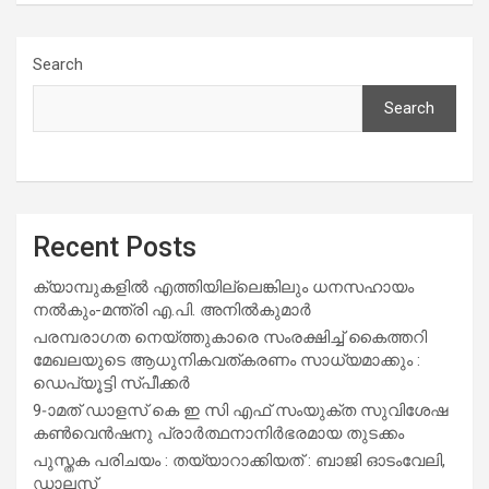
Search
Search
Recent Posts
ക്യാമ്പുകളിൽ എത്തിയില്ലെങ്കിലും ധനസഹായം
നൽകും-മന്ത്രി എ.പി. അനിൽകുമാർ
പരമ്പരാഗത നെയ്ത്തുകാരെ സംരക്ഷിച്ച് കൈത്തറി
മേഖലയുടെ ആധുനികവത്കരണം സാധ്യമാക്കും :
ഡെപ്യൂട്ടി സ്പീക്കർ
9-ാമത് ഡാളസ് കെ ഇ സി എഫ് സംയുക്ത സുവിശേഷ
കൺവെൻഷനു പ്രാർത്ഥനാനിർഭരമായ തുടക്കം
പുസ്തക പരിചയം : തയ്യാറാക്കിയത് : ബാജി ഓടംവേലി,
ഡാലസ്