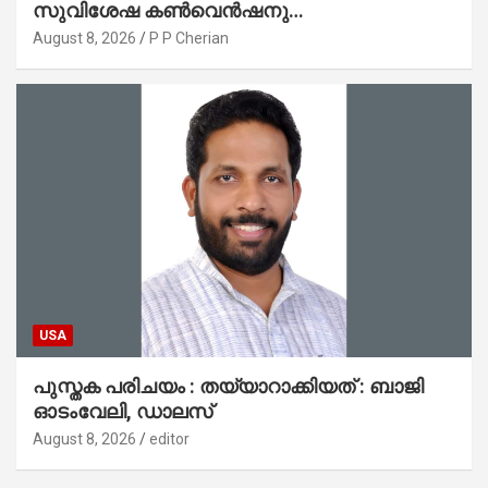
സുവിശേഷ കൺവെൻഷനു
പ്രാർത്ഥനാനിർഭരമായ തുടക്കം
August 8, 2026
P P Cherian
USA
പുസ്തക പരിചയം : തയ്യാറാക്കിയത് : ബാജി
ഓടംവേലി, ഡാലസ്
August 8, 2026
editor