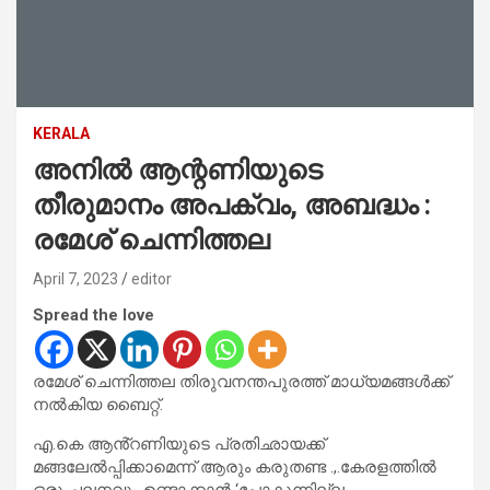
KERALA
അനിൽ ആന്റണിയുടെ
തീരുമാനം അപക്വം, അബദ്ധം :
രമേശ് ചെന്നിത്തല
April 7, 2023
editor
Spread the love
രമേശ് ചെന്നിത്തല തിരുവനന്തപുരത്ത് മാധ്യമങ്ങൾക്ക്
നൽകിയ ബൈറ്റ്.
എ.കെ ആൻ്റണിയുടെ പ്രതിഛായക്ക്
മങ്ങലേൽപ്പിക്കാമെന്ന് ആരും കരുതണ്ട .,.കേരളത്തിൽ
ഒരു ചലനവും ഉണ്ടാക്കാൻ ‘പോകുന്നില്ല.