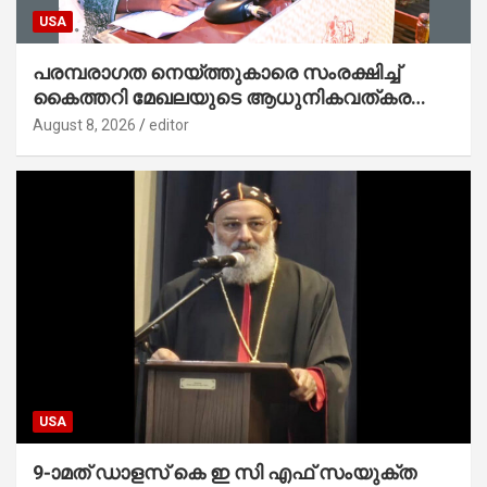
USA
പരമ്പരാഗത നെയ്ത്തുകാരെ സംരക്ഷിച്ച്
കൈത്തറി മേഖലയുടെ ആധുനികവത്കരണം
സാധ്യമാക്കും : ഡെപ്യൂട്ടി സ്പീക്കർ
August 8, 2026
editor
USA
9-ാമത് ഡാളസ് കെ ഇ സി എഫ് സംയുക്ത