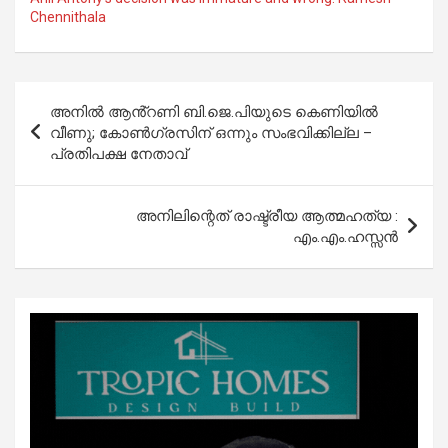
Chennithala
Post
അനിൽ ആൻ്റണി ബി.ജെ.പിയുടെ കെണിയിൽ
navigation
വീണു; കോൺഗ്രസിന് ഒന്നും സംഭവിക്കില്ല –
പ്രതിപക്ഷ നേതാവ്‌
അനിലിന്റെത് രാഷ്ട്രീയ ആത്മഹത്യ :
എം.എം.ഹസ്സൻ