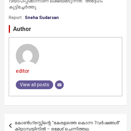
വ്യാപിപ്പിക്കാനാണ് ലക്ഷ്യമിടുന്നത്.” അദ്ദേഹം
കൂട്ടിച്ചേർത്തു.
Report :
Sneha Sudarsan
Author
editor
View all posts
Post
കോൺഗ്രസ്സിന്റെ “കേരളത്തെ കൊന്ന 7വർഷങ്ങൾ”
navigation
ക്യാമ്പയിനിൽ – രമേശ് ചെന്നിത്തല