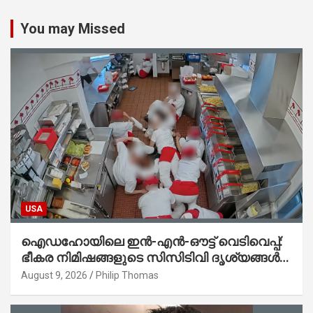
You may Missed
USA
ഐഡഹോയിലെ ഇൻ-എൻ-ഔട്ട് വെടിവെപ്പ്:
ഭീകര നിമിഷങ്ങളുടെ സിസിടിവി ദൃശ്യങ്ങൾ
പുറത്ത്; ആക്രമണത്തിന് പിന്നിലെ കാരണം
August 9, 2026
Philip Thomas
ഇപ്പോഴും ദുരൂഹം