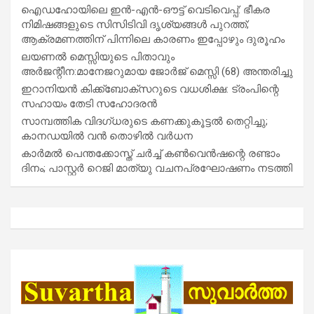
ഐഡഹോയിലെ ഇൻ-എൻ-ഔട്ട് വെടിവെപ്പ്: ഭീകര
നിമിഷങ്ങളുടെ സിസിടിവി ദൃശ്യങ്ങൾ പുറത്ത്;
ആക്രമണത്തിന് പിന്നിലെ കാരണം ഇപ്പോഴും ദുരൂഹം
ലയണൽ മെസ്സിയുടെ പിതാവും
അർജന്റീന:മാനേജറുമായ ജോർജ് മെസ്സി (68) അന്തരിച്ചു
ഇറാനിയൻ കിക്ക്ബോക്സറുടെ വധശിക്ഷ: ട്രംപിന്റെ
സഹായം തേടി സഹോദരൻ
സാമ്പത്തിക വിദഗ്ധരുടെ കണക്കുകൂട്ടൽ തെറ്റിച്ചു;
കാനഡയിൽ വൻ തൊഴിൽ വർധന
കാർമൽ പെന്തക്കോസ്ത് ചർച്ച് കൺവെൻഷന്റെ രണ്ടാം
ദിനം; പാസ്റ്റർ റെജി മാത്യു വചനപ്രഘോഷണം നടത്തി