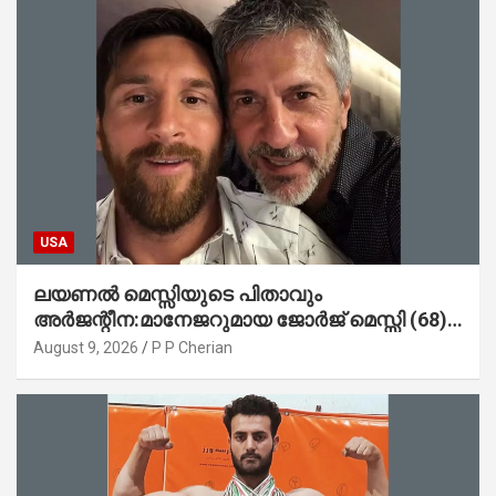
USA
ലയണൽ മെസ്സിയുടെ പിതാവും
അർജന്റീന:മാനേജറുമായ ജോർജ് മെസ്സി (68)
അന്തരിച്ചു
August 9, 2026
P P Cherian