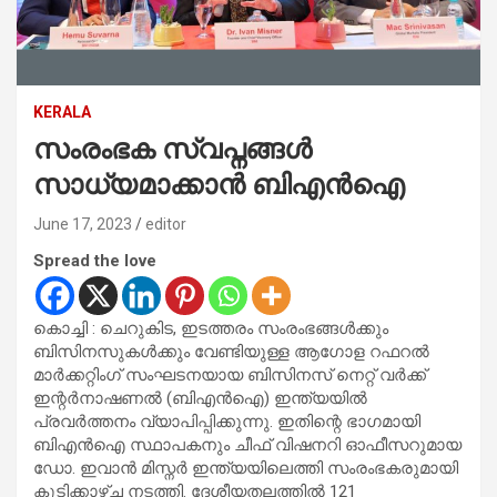
KERALA
സംരംഭക സ്വപ്നങ്ങൾ
സാധ്യമാക്കാൻ ബിഎൻഐ
June 17, 2023
editor
Spread the love
കൊച്ചി : ചെറുകിട, ഇടത്തരം സംരംഭങ്ങൾക്കും
ബിസിനസുകൾക്കും വേണ്ടിയുള്ള ആഗോള റഫറൽ
മാർക്കറ്റിംഗ് സംഘടനയായ ബിസിനസ് നെറ്റ് വർക്ക്
ഇന്റർനാഷണൽ (ബിഎൻഐ) ഇന്ത്യയിൽ
പ്രവർത്തനം വ്യാപിപ്പിക്കുന്നു. ഇതിന്റെ ഭാഗമായി
ബിഎൻഐ സ്ഥാപകനും ചീഫ് വിഷനറി ഓഫീസറുമായ
ഡോ. ഇവാൻ മിസ്നർ ഇന്ത്യയിലെത്തി സംരംഭകരുമായി
കൂടിക്കാഴ്ച്ച നടത്തി. ദേശീയതലത്തിൽ 121