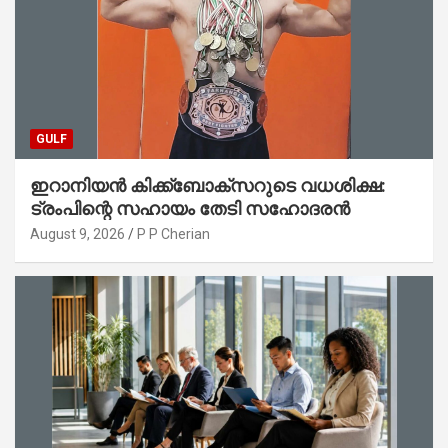
GULF
ഇറാനിയൻ കിക്ക്ബോക്സറുടെ വധശിക്ഷ:
ട്രംപിന്റെ സഹായം തേടി സഹോദരൻ
August 9, 2026
P P Cherian