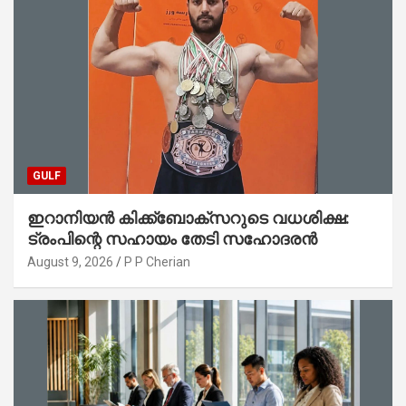
GULF
ഇറാനിയൻ കിക്ക്ബോക്സറുടെ വധശിക്ഷ:
ട്രംപിന്റെ സഹായം തേടി സഹോദരൻ
August 9, 2026
P P Cherian