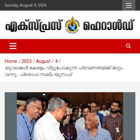
Skip
Sunday, August 9, 2026
to
content
Malayalam Christian News
Express Herald – Malayalam
Christian News
Home
2023
August
4
യുവാക്കൾ കേരളം വിട്ടുപോകുന്ന പ്രവണതയ്ക്ക് മാറ്റം
വന്നു : പ്രൊഫ സലിം യൂസഫ്