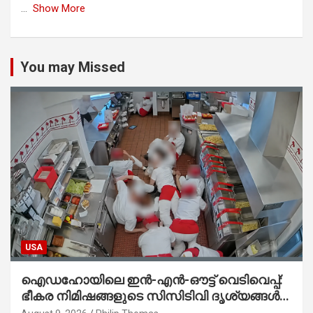
...
Show More
You may Missed
USA
ഐഡഹോയിലെ ഇൻ-എൻ-ഔട്ട് വെടിവെപ്പ്:
ഭീകര നിമിഷങ്ങളുടെ സിസിടിവി ദൃശ്യങ്ങൾ
പുറത്ത്; ആക്രമണത്തിന് പിന്നിലെ കാരണം