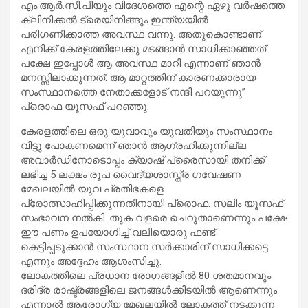
എം.ആർ.സി.പിയും വിദേശത്തെ എന്റെ ഏഴു വർഷത്തെ
ക്ലിനിക്കൽ ട്രെയിനിങ്ങും ഇന്ത്യയിൽ
പരിഗണിക്കാത്ത അവസ്ഥ വന്നു. അതുകൊണ്ടാണ്
എനിക്ക് കേരളത്തിലേക്കു മടങ്ങാൻ സാധിക്കാഞ്ഞത്.
പക്ഷേ ഇപ്പോൾ ആ അവസ്ഥ മാറി എന്നാണ് ഞാൻ
മനസ്സിലാക്കുന്നത്. ആ മാറ്റത്തിന് കാരണക്കാരായ
സംസ്ഥാനത്തെ നേതാക്കളോട് നന്ദി പറയുന്നു”
പ്രൊഫ യൂസഫ് പറഞ്ഞു.
കേരളത്തിലെ ഒരു യുവാവും യുവതിയും സംസ്ഥാനം
വിട്ടു പോകണമെന്ന് ഞാൻ ആഗ്രഹിക്കുന്നില്ല.
അവാർഡിനോടൊപ്പം ക്യാഷ് പ്രൈസായി തനിക്ക്
ലഭിച്ച 5 ലക്ഷം രൂപ വൈദ്യശാസ്ത്ര ഗവേഷണ
മേഖലയിൽ യുവ പ്രതിഭകളെ
പ്രോത്സാഹിപ്പിക്കുന്നതിനായി പ്രൊഫ. സലിം യൂസഫ്
സംഭാവന നൽകി. തുക വളരെ ചെറുതാണെന്നും പക്ഷേ
ഈ പണം ഉപയോഗിച്ച് വലിയൊരു ഫണ്ട്
കെട്ടിപ്പടുക്കാൻ സംസ്ഥാന സർക്കാരിന് സാധിക്കട്ടെ
എന്നും അദ്ദേഹം ആശംസിച്ചു.
ലോകത്തിലെ പ്രധാന രോഗങ്ങളിൽ 80 ശതമാനവും
ദരിദ്ര രാഷ്ട്രങ്ങളിലെ ജനങ്ങൾക്കിടയിൽ ആണെന്നും
എന്നാൽ ആരോഗ്യ മേഖലയിൽ ലോകത്ത് നടക്കുന്ന