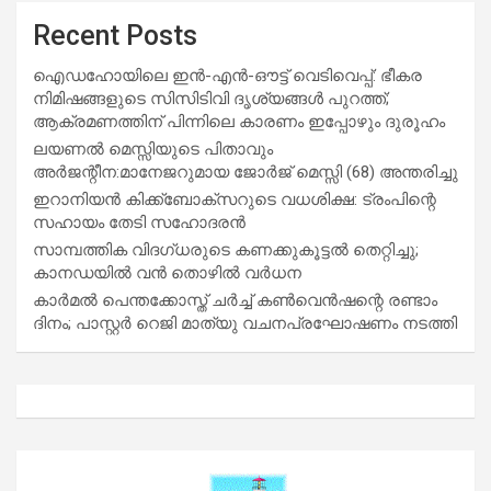
Recent Posts
ഐഡഹോയിലെ ഇൻ-എൻ-ഔട്ട് വെടിവെപ്പ്: ഭീകര
നിമിഷങ്ങളുടെ സിസിടിവി ദൃശ്യങ്ങൾ പുറത്ത്;
ആക്രമണത്തിന് പിന്നിലെ കാരണം ഇപ്പോഴും ദുരൂഹം
ലയണൽ മെസ്സിയുടെ പിതാവും
അർജന്റീന:മാനേജറുമായ ജോർജ് മെസ്സി (68) അന്തരിച്ചു
ഇറാനിയൻ കിക്ക്ബോക്സറുടെ വധശിക്ഷ: ട്രംപിന്റെ
സഹായം തേടി സഹോദരൻ
സാമ്പത്തിക വിദഗ്ധരുടെ കണക്കുകൂട്ടൽ തെറ്റിച്ചു;
കാനഡയിൽ വൻ തൊഴിൽ വർധന
കാർമൽ പെന്തക്കോസ്ത് ചർച്ച് കൺവെൻഷന്റെ രണ്ടാം
ദിനം; പാസ്റ്റർ റെജി മാത്യു വചനപ്രഘോഷണം നടത്തി