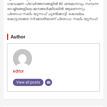
ഗവേഷണ പ്രവർത്തനങ്ങളിൽ 80 ശതമാനവും സമ്പന്ന
രാഷ്ട്രങ്ങളിലെ ജനങ്ങൾക്കിടയിൽ ആണെന്നും
പ്രൊഫ സലിം യൂസഫ് ചൂണ്ടിക്കാട്ടി. കൊല്ലം
കൊട്ടാരക്കര സ്വദേശിയാണ് പ്രൊഫ. സലിം യൂസഫ്.
Author
editor
View all posts