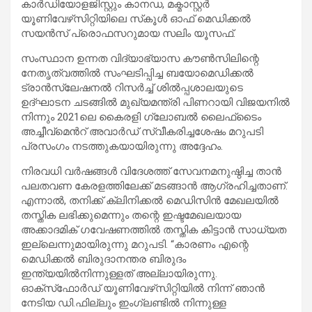
കാർഡിയോളജിസ്റ്റും കാനഡ, മക്മാസ്റ്റർ
യൂണിവേഴ്‌സിറ്റിയിലെ സ്‌കൂൾ ഓഫ് മെഡിക്കൽ
സയൻസ് പ്രൊഫസറുമായ സലിം യൂസഫ്.
സംസ്ഥാന ഉന്നത വിദ്യാഭ്യാസ കൗൺസിലിന്റെ
നേതൃത്വത്തിൽ സംഘടിപ്പിച്ച ബയോമെഡിക്കൽ
ട്രാൻസ്ലേഷനൽ റിസർച്ച് ശിൽപ്പശാലയുടെ
ഉദ്ഘാടന ചടങ്ങിൽ മുഖ്യമന്ത്രി പിണറായി വിജയനിൽ
നിന്നും 2021ലെ കൈരളി ഗ്ലോബൽ ലൈഫ്‌ടൈം
അച്ചീവ്‌മെൻറ് അവാർഡ് സ്വീകരിച്ചശേഷം മറുപടി
പ്രസംഗം നടത്തുകയായിരുന്നു അദ്ദേഹം.
നിരവധി വർഷങ്ങൾ വിദേശത്ത് സേവനമനുഷ്ഠിച്ച താൻ
പലതവണ കേരളത്തിലേക്ക് മടങ്ങാൻ ആഗ്രഹിച്ചതാണ്.
എന്നാൽ, തനിക്ക് ക്ലിനിക്കൽ മെഡിസിൻ മേഖലയിൽ
തസ്തിക ലഭിക്കുമെന്നും തന്റെ ഇഷ്ടമേഖലയായ
അക്കാദമിക് ഗവേഷണത്തിൽ തസ്തിക കിട്ടാൻ സാധ്യത
ഇല്ലെന്നുമായിരുന്നു മറുപടി. “കാരണം എന്റെ
മെഡിക്കൽ ബിരുദാനന്തര ബിരുദം
ഇന്ത്യയിൽനിന്നുള്ളത് അല്ലായിരുന്നു.
ഓക്‌സ്‌ഫോർഡ് യൂണിവേഴ്‌സിറ്റിയിൽ നിന്ന് ഞാൻ
നേടിയ ഡി.ഫില്ലും ഇംഗ്ലണ്ടിൽ നിന്നുള്ള