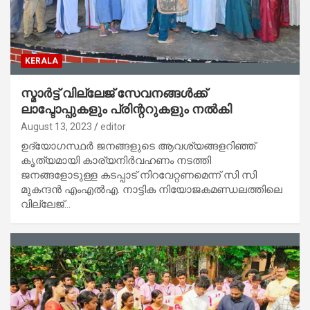
KERALA
സ്മാർട്ട് വില്ലേജ് സേവനങ്ങൾക്ക്
ലാപ്ടോപ്പുകളും പ്രിന്ററുകളും നൽകി
August 13, 2023
editor
ഉദ്യോഗസ്ഥർ ജനങ്ങളുടെ ആവശ്യങ്ങളറിഞ്ഞ്
കൃത്യമായി കാര്യനിർവഹണം നടത്തി
ജനങ്ങളോടുള്ള കടപ്പാട് നിറവേറ്റണമെന്ന് സി സി
മുകന്ദൻ എംഎൽഎ. നാട്ടിക നിയോജകമണ്ഡലത്തിലെ
വില്ലേജ്…