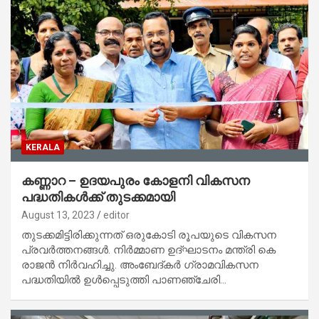
KERALA
കണ്ണാറ – ഉദയപുരം കോളനി വികസന
പദ്ധതികൾക്ക് തുടക്കമായി
August 13, 2023
editor
തുടക്കമിട്ടിരിക്കുന്നത് ഒരുകോടി രൂപയുടെ വികസന
പ്രവർത്തനങ്ങൾ. നിർമ്മാണ ഉദ്ഘാടനം മന്ത്രി കെ
രാജൻ നിർവഹിച്ചു. അംബേദ്കർ ഗ്രാമവികസന
പദ്ധതിയിൽ ഉൾപ്പെടുത്തി പാണഞ്ചേരി…