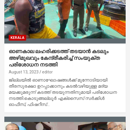
KERALA
ഓണകാല ലഹരിക്കടത്ത് തടയാൻ കടലും
അഴിമുഖവും കേന്ദ്രീകരിച്ച് സംയുക്ത
പരിശോധന നടത്തി
August 13, 2023
editor
ജില്ലയിൽ ഓണാഘോഷങ്ങൾക്ക് മുന്നോടിയായി
തീരസുരക്ഷാ ഉറപ്പാക്കാനും കടൽവഴിയുള്ള മദ്യ
മയക്കുമരുന്ന് കടത്ത് തടയുന്നതിനുമായി പരിശോധന
നടത്തി.കൊടുങ്ങല്ലൂർ എക്‌സൈസ് സർക്കിൾ
ഓഫീസ്, ഫിഷറീസ്…