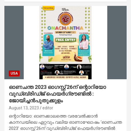
USA
ഓണചന്ത 2023 ഓഗസ്റ്റ് 26ന് ഒന്റാറിയോ
വുഡ്ബ്രിഡ്ജ് ഫെയർഗ്രൗണ്ടിൽ :
ജോയിച്ചൻപുതുക്കുളം
August 13, 2023
editor
ഒന്റാറിയോ: ഓണക്കാലത്തെ വരവേൽക്കാൻ
കാനഡയിലെ ഏറ്റവും വലിയ ഓണാഘോഷം ‘ഓണചന്ത
2023’ ഓഗസ്റ്റ് 26ന് വുഡ്ബ്രിഡ്ജ് ഫെയർഗ്രൗണ്ടിൽ