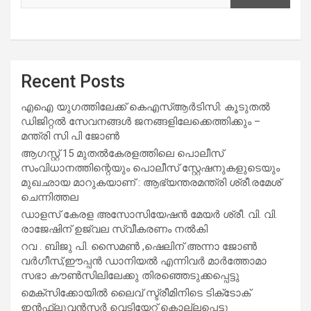
Recent Posts
എഐ യുഗത്തിലേക്ക് കെഎസ്ആർടിസി: കൂടുതൽ
ഡിജിറ്റൽ സേവനങ്ങൾ ജനങ്ങളിലേക്കെത്തിക്കും –
മന്ത്രി സി പി ജോൺ
ആഗസ്റ്റ് 15 മുതല്‍കേരളത്തിലെ പൊലീസ്
സംവിധാനത്തിന്റെയും പൊലീസ് സ്റ്റേഷനുകളുടെയും
മുഖഛായ മാറുകയാണ് : ആഭ്യന്തരമന്ത്രി ശ്രീ.രമേശ്
ചെന്നിത്തല
ഡാളസ് കേരള അസോസിയേഷൻ മേയർ ശ്രീ. വി. വി.
രാജേഷിന് ഉജ്വല സ്വീകരണം നൽകി
റവ . ബിജു പി. സൈമൺ ,ഷെലിന് അന്നാ ജോൺ
വർഗീസ്,ഈപ്പൻ ഡാനിയൽ എന്നിവർ മാർത്തോമാ
സഭാ കൗൺസിലിലേക്കു തിരഞ്ഞെടുക്കപ്പെട്ടു
മെക്സിക്കോയിൽ ലൈവ് സ്ട്രീമിനിടെ ടിക്‌ടോക്
ഇൻഫ്ലുവൻസർ വെടിയേറ്റ് കൊല്ലപ്പെട്ടു