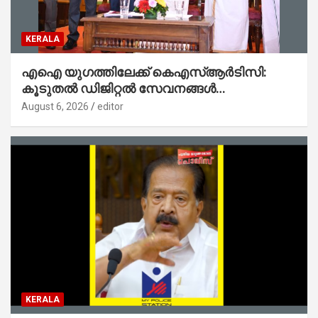
KERALA
എഐ യുഗത്തിലേക്ക് കെഎസ്ആർടിസി:
കൂടുതൽ ഡിജിറ്റൽ സേവനങ്ങൾ
ജനങ്ങളിലേക്കെത്തിക്കും – മന്ത്രി സി പി
August 6, 2026
editor
ജോൺ
KERALA