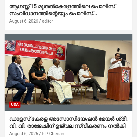
ആഗസ്റ്റ് 15 മുതല്‍കേരളത്തിലെ പൊലീസ്
സംവിധാനത്തിന്റെയും പൊലീസ്
സ്റ്റേഷനുകളുടെയും മുഖഛായ മാറുകയാണ് :
August 6, 2026
editor
ആഭ്യന്തരമന്ത്രി ശ്രീ.രമേശ് ചെന്നിത്തല
USA
ഡാളസ് കേരള അസോസിയേഷൻ മേയർ ശ്രീ.
വി. വി. രാജേഷിന് ഉജ്വല സ്വീകരണം നൽകി
August 6, 2026
P P Cherian