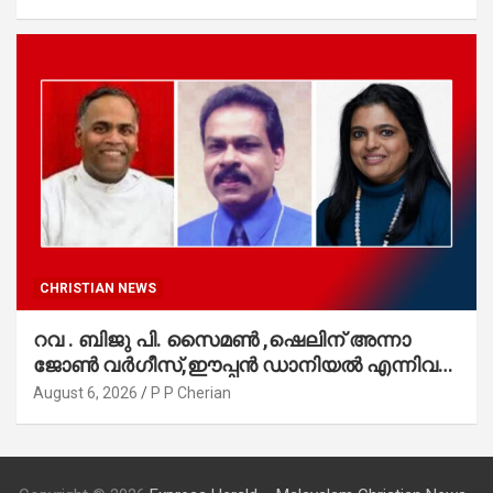
CHRISTIAN NEWS
റവ . ബിജു പി. സൈമൺ ,ഷെലിന് അന്നാ
ജോൺ വർഗീസ്,ഈപ്പൻ ഡാനിയൽ എന്നിവർ
മാർത്തോമാ സഭാ കൗൺസിലിലേക്കു
August 6, 2026
P P Cherian
തിരഞ്ഞെടുക്കപ്പെട്ടു