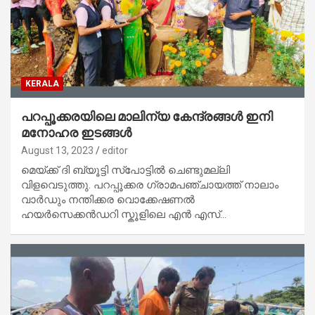
KERALA
പറപ്പൂക്കരയിലെ മാലിന്യ കേന്ദ്രങ്ങൾ ഇനി
മനോഹര ഇടങ്ങൾ
August 13, 2023
editor
മെയ്ക്ക് ദി ബ്യൂട്ടി സ്പോട്ടിൽ ചെണ്ടുമല്ലി
വിളവെടുത്തു. പറപ്പൂക്കര ഗ്രാമപഞ്ചായത്ത് നാലാം
വാർഡും നന്തിക്കര വൊക്കേഷണൽ
ഹയർസെക്കൻഡറി സ്കൂളിലെ എൻ എസ്…