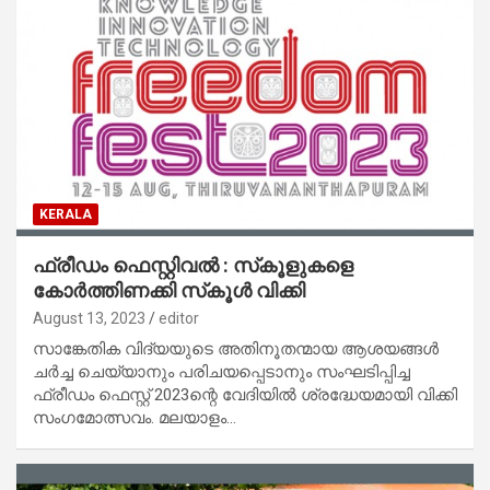
KERALA
ഫ്രീഡം ഫെസ്റ്റിവൽ : സ്‌കൂളുകളെ
കോർത്തിണക്കി സ്‌കൂൾ വിക്കി
August 13, 2023
editor
സാങ്കേതിക വിദ്യയുടെ അതിനൂതന്മായ ആശയങ്ങൾ
ചർച്ച ചെയ്യാനും പരിചയപ്പെടാനും സംഘടിപ്പിച്ച
ഫ്രീഡം ഫെസ്റ്റ് 2023ന്റെ വേദിയിൽ ശ്രദ്ധേയമായി വിക്കി
സംഗമോത്സവം. മലയാളം…