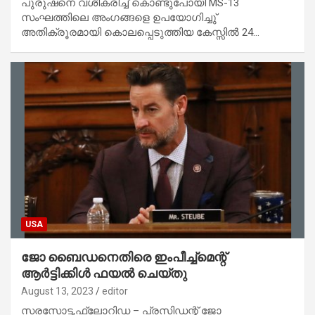
പുരുഷനെ വശീകരിച്ച് കൊണ്ടുപോയി MS-13
സംഘത്തിലെ അംഗങ്ങളെ ഉപയോഗിച്ചു്
അതിക്രൂരമായി കൊലപ്പെടുത്തിയ കേസ്സിൽ 24…
USA
ജോ ബൈഡനെതിരെ ഇംപീച്ച്‌മെന്റ്
ആർട്ടിക്കിൾ ഫയൽ ചെയ്‌തു
August 13, 2023
editor
സരസോട്ട,ഫ്ലോറിഡ – പ്രസിഡന്റ് ജോ