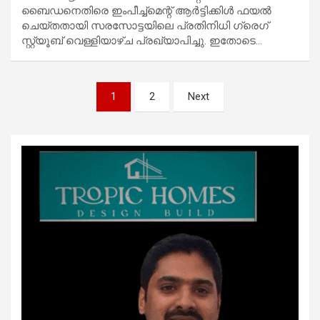
ബൈഡനെതിരെ ഇംപീച്ച്‌മെന്റ് ആർട്ടിക്കിൾ ഫയൽ
ചെയ്തതായി സരസോട്ടയിലെ പ്രതിനിധി ഗ്രെഗ്
സ്റ്റ്യൂബ് വെള്ളിയാഴ്ച പ്രഖ്യാപിച്ചു. ഇതോടെ…
Posts
1
2
Next
pagination