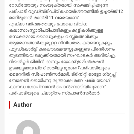
റേഡിയോയും സംയുക്തമായി സംഘടിപ്പിക്കുന്ന
പരിപാടി വുഡ്ബ്രിഡ്ജ് ഫെയർഗ്രൗണ്ടിൽ ഉച്ചയ്ക്ക് 12
മണിമുതൽ രാത്രി 11 വരെയാണ്.
എല്ലാ വർഷത്തേയും പോലെ വിവിധ
കലാസാംസ്കാരിപരിപാടികളും,കുട്ടികൾക്കുള്ള
രസകരമായ റൈഡുകളും വസ്ത്രങ്ങൾക്കും
ആഭരണങ്ങൾക്കുമുള്ള വിവിധതരം കൗണ്ടറുകളും,
ഫുഡ്കോർട്ട്, കരകൗശലവസ്തുക്കളുടെ പ്രദർശനം
തുടങ്ങിയവ ഒരുക്കിയതായി സംഘാടകർ അറിയിച്ചു.
റിയൽറ്റർ ജിതിൻ ദാസും യോക്ക് ഇമിഗ്രേഷൻ
ഉടമയുമായ ലിസ് മാത്യുവുമാണ് പരിപാടിയുടെ
ടൈററിൽ സ്പോൺസർമാർ. ട്രിനിറ്റി ഓട്ടോ ഗ്രൂപ്പ്
ബോബൻ ജെയിംസ്, രുദ്രാക്ഷ രത്ന ചക്ര യോഗ്
കാനഡ ഗോപിനാഥൻ പൊൻമനാടിയിലുമാണ്
പരിപാടിയുടെ പ്ലാറ്റിനം സ്പോൺസർമാർ.
Author