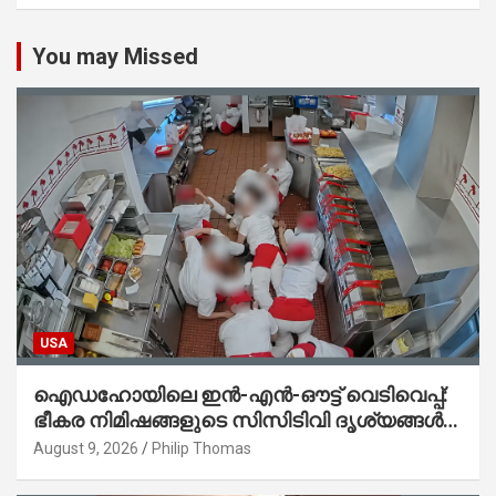
You may Missed
USA
ഐഡഹോയിലെ ഇൻ-എൻ-ഔട്ട് വെടിവെപ്പ്:
ഭീകര നിമിഷങ്ങളുടെ സിസിടിവി ദൃശ്യങ്ങൾ
പുറത്ത്; ആക്രമണത്തിന് പിന്നിലെ കാരണം
August 9, 2026
Philip Thomas
ഇപ്പോഴും ദുരൂഹം