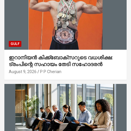
GULF
ഇറാനിയൻ കിക്ക്ബോക്സറുടെ വധശിക്ഷ:
ട്രംപിന്റെ സഹായം തേടി സഹോദരൻ
August 9, 2026
P P Cherian