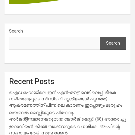
Search
Search
Recent Posts
ഐഡഹോയിലെ ഇൻ-എൻ-ഔട്ട് വെടിവെപ്പ്: ഭീകര
നിമിഷങ്ങളുടെ സിസിടിവി ദൃശ്യങ്ങൾ പുറത്ത്;
ആക്രമണത്തിന് പിന്നിലെ കാരണം ഇപ്പോഴും ദുരൂഹം
ലയണൽ മെസ്സിയുടെ പിതാവും
അർജന്റീന:മാനേജറുമായ ജോർജ് മെസ്സി (68) അന്തരിച്ചു
ഇറാനിയൻ കിക്ക്ബോക്സറുടെ വധശിക്ഷ: ട്രംപിന്റെ
സഹായം തേടി സഹോദരൻ