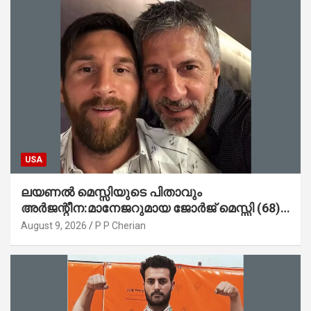
USA
ലയണൽ മെസ്സിയുടെ പിതാവും
അർജന്റീന:മാനേജറുമായ ജോർജ് മെസ്സി (68)
അന്തരിച്ചു
August 9, 2026
P P Cherian