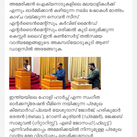
അമേരിക്കൻ ഐക്യനാടുകളിലെ മലയാളികൾക്ക്
എന്നും ഓർമ്മിക്കാൻ കഴിയുന്ന നല്ല ഷോകൾ മാത്രം
കാഴ്ച വയ്ക്കുന്ന സെവൻ സീസ്
എന്റർടൈൻമെന്റ്സും, കർവിങ് മൈൻഡ്
എന്റർടൈൻമെന്റ്സും ഒരിക്കൽ കൂടി ഒരുമിക്കുന്ന
കെസ്റ്റർ ലൈവ് ഇൻ കൺസേർട്ട് തൽസമയ
വാദ്യമേളങ്ങളുടെ അകമ്പടിയോടുകൂടി ആണ്
ഡാളസിൽ അരങ്ങേറുക.
ഇന്ത്യയിലെ ഹോളി ഹാർപ്സ് എന്ന സംഗീത
ഓർക്കസ്ട്രേഷൻ ടീമിനെ നയിക്കുന്ന പ്രമുഖ
കീബോർഡ് പ്ലയർ യേശുദാസ് ജോർജ്‌, ഹരികുമാർ
ഭരതൻ (തബല ), റോണി കുര്യൻ (ഡ്രമ്മർ), ജേക്കബ്
സാമൂവൽ (ഗിറ്റാറിസ്റ്റ് ), എബി ജോസഫ് (ഫ്ലൂട്ട് )
എന്നിവർക്കൊപ്പം അമേരിക്കയിൽ നിന്നുമുള്ള പ്രമുഖ
വാദ്യ മേള വിദഗ്ധരും ഒരുമിക്കുമ്പോൾ