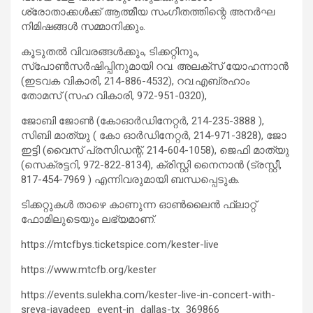
ശ്രോതാക്കൾക്ക് ആത്മീയ സംഗീതത്തിന്റെ അനർഘ
നിമിഷങ്ങൾ സമ്മാനിക്കും.
കൂടുതൽ വിവരങ്ങൾക്കും, ടിക്കറ്റിനും,
സ്പോൺസർഷിപ്പിനുമായി റവ. അലക്സ്‌ യോഹന്നാൻ
(ഇടവക വികാരി, 214-886-4532), റവ.എബ്രഹാം
തോമസ് (സഹ വികാരി, 972-951-0320),
ജോബി ജോൺ (കോഓർഡിനേറ്റർ, 214-235-3888 ),
സിബി മാത്യു ( കോ ഓർഡിനേറ്റർ, 214-971-3828), ജോ
ഇട്ടി (വൈസ് പ്രസിഡന്റ്‌, 214-604-1058), ജെഫി മാത്യു
(സെക്രട്ടറി, 972-822-8134), ക്രിസ്റ്റി നൈനാൻ (ട്രസ്റ്റീ,
817-454-7969 ) എന്നിവരുമായി ബന്ധപ്പെടുക.
ടിക്കറ്റുകൾ താഴെ കാണുന്ന ഓൺലൈൻ ഫ്ലാറ്റ്
ഫോമിലുടെയും ലഭ്യമാണ്.
https://mtcfbys.ticketspice.com/kester-live
https://www.mtcfb.org/kester
https://events.sulekha.com/kester-live-in-concert-with-
sreya-jayadeep_event-in_dallas-tx_369866