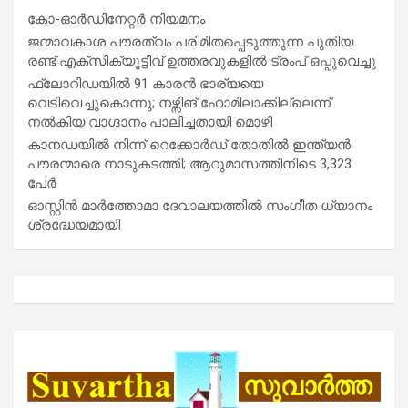
കോ-ഓർഡിനേറ്റർ നിയമനം
ജന്മാവകാശ പൗരത്വം പരിമിതപ്പെടുത്തുന്ന പുതിയ
രണ്ട് എക്സിക്യൂട്ടീവ് ഉത്തരവുകളിൽ ട്രംപ് ഒപ്പുവെച്ചു
ഫ്ലോറിഡയിൽ 91 കാരൻ ഭാര്യയെ
വെടിവെച്ചുകൊന്നു; നഴ്സിങ് ഹോമിലാക്കില്ലെന്ന്
നൽകിയ വാഗ്ദാനം പാലിച്ചതായി മൊഴി
കാനഡയിൽ നിന്ന് റെക്കോർഡ് തോതിൽ ഇന്ത്യൻ
പൗരന്മാരെ നാടുകടത്തി; ആറുമാസത്തിനിടെ 3,323
പേർ
ഓസ്റ്റിൻ മാർത്തോമാ ദേവാലയത്തിൽ സംഗീത ധ്യാനം
ശ്രദ്ധേയമായി