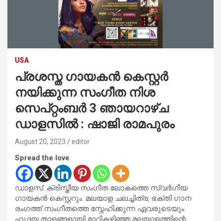
USA
പ്രശസ്ത ഗായകൻ കെസ്റ്റർ
നയിക്കുന്ന സംഗീത നിശ
സെപ്റ്റംബർ 3 ഞായറാഴ്ച
ഡാളസിൽ : ഷാജി രാമപുരം
August 20, 2023
editor
Spread the love
ഡാളസ്. ക്രിസ്തീയ സംഗീത ലോകത്തെ സ്വർഗീയ
ഗായകൻ കെസ്റ്ററും. മലയാള ചലച്ചിത്ര, ഭക്തി ഗാന
രംഗത്ത് സംഗീതത്തെ സ്നേഹിക്കുന്ന ഏവരുടെയും
ഹൃദയ താളങ്ങളായി മാറികഴിഞ്ഞ മലയാളത്തിന്റെ