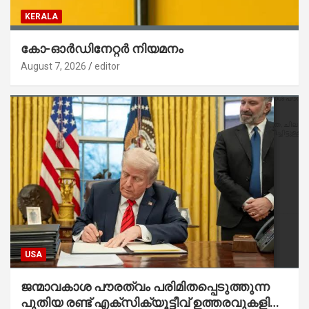
KERALA
കോ-ഓർഡിനേറ്റർ നിയമനം
August 7, 2026
editor
USA
ജന്മാവകാശ പൗരത്വം പരിമിതപ്പെടുത്തുന്ന
പുതിയ രണ്ട് എക്സിക്യൂട്ടീവ് ഉത്തരവുകളിൽ