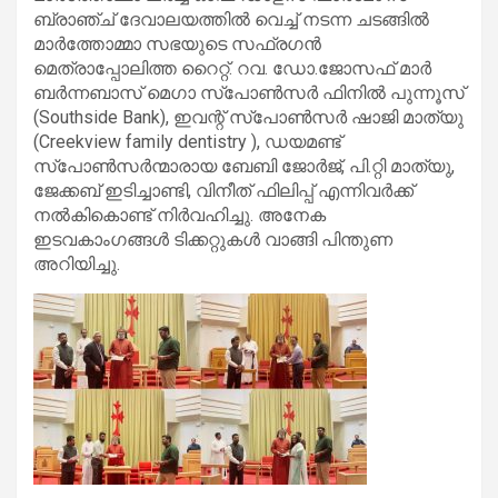
ബ്രാഞ്ച് ദേവാലയത്തിൽ വെച്ച് നടന്ന ചടങ്ങിൽ
മാർത്തോമ്മാ സഭയുടെ സഫ്രഗൻ
മെത്രാപ്പോലിത്ത റൈറ്റ്. റവ. ഡോ.ജോസഫ് മാർ
ബർന്നബാസ് മെഗാ സ്പോൺസർ ഫിനിൽ പുന്നൂസ്
(Southside Bank), ഇവന്റ് സ്പോൺസർ ഷാജി മാത്യു
(Creekview family dentistry ), ഡയമണ്ട്
സ്പോൺസർന്മാരായ ബേബി ജോർജ്, പി.റ്റി മാത്യു,
ജേക്കബ് ഇടിച്ചാണ്ടി, വിനീത് ഫിലിപ്പ് എന്നിവർക്ക്
നൽകികൊണ്ട് നിർവഹിച്ചു. അനേക
ഇടവകാംഗങ്ങൾ ടിക്കറ്റുകൾ വാങ്ങി പിന്തുണ
അറിയിച്ചു.