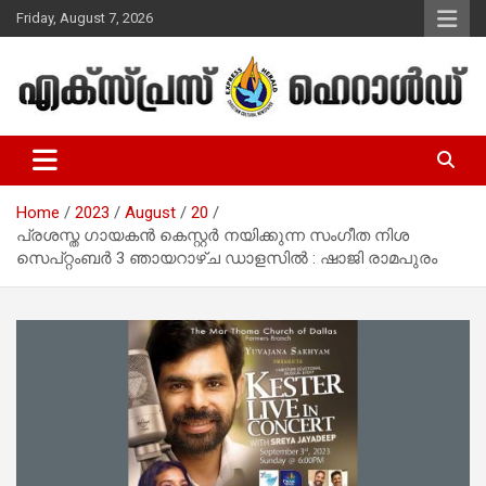
Skip
Friday, August 7, 2026
to
content
Malayalam Christian News
Express Herald – Malayalam
Christian News
Home
2023
August
20
പ്രശസ്ത ഗായകൻ കെസ്റ്റർ നയിക്കുന്ന സംഗീത നിശ
സെപ്റ്റംബർ 3 ഞായറാഴ്ച ഡാളസിൽ : ഷാജി രാമപുരം