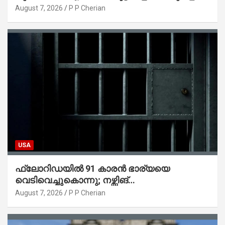
ട്രംപ് ഒപ്പുവെച്ചു
August 7, 2026
P P Cherian
USA
ഫ്ലോറിഡയിൽ 91 കാരൻ ഭാര്യയെ
വെടിവെച്ചുകൊന്നു; നഴ്സിങ്
ഹോമിലാക്കില്ലെന്ന് നൽകിയ വാഗ്ദാനം
August 7, 2026
P P Cherian
പാലിച്ചതായി മൊഴി