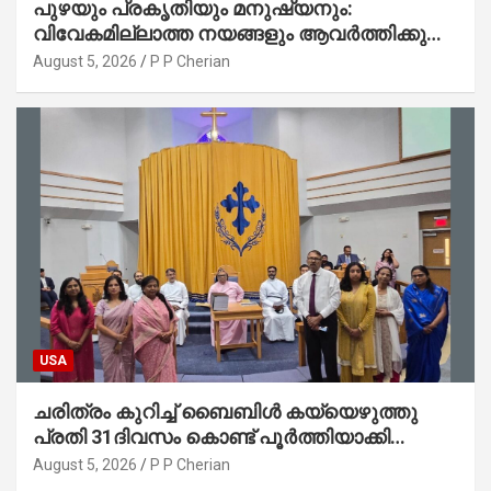
പുഴയും പ്രകൃതിയും മനുഷ്യനും:
വിവേകമില്ലാത്ത നയങ്ങളും ആവർത്തിക്കുന്ന
ദുരന്തങ്ങളും : റവ. ജെയിംസ് കെ.
August 5, 2026
P P Cherian
ജോൺ(ലബ്ബക്ക്, ടെക്സാസ്)
USA
ചരിത്രം കുറിച്ച് ബൈബിൾ കയ്യെഴുത്തു
പ്രതി 31ദിവസം കൊണ്ട് പൂർത്തിയാക്കി
മാർത്തോമ്മാ ചർച്ച് ഓഫ് ഡാളസ് ഫാർമേഴ്‌സ്
August 5, 2026
P P Cherian
ബ്രാഞ്ച്