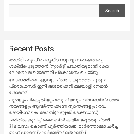
Search
Recent Posts
അഗ്രി-ഫുഡ് ചെറുകിട സൂക്ഷ്മ സംരംഭങ്ങളെ
ശക്തിപ്പെടുത്താന്‍ ‘സ്മാര്‍ട്ട്’ പദ്ധതിയുമായി കേര;
ലോഗോ മുഖ്യമന്ത്രി പ്രകാശനം ചെയ്തു
ലോകത്തിലെ ഏറ്റവും പ്രായം കുറഞ്ഞ പുരുഷ
പ്രൊഫസർ ഇനി അമേരിക്കൻ മലയാളി നേഥൻ
തോമസ്
പുഴയും പ്രകൃതിയും മനുഷ്യനും: വിവേകമില്ലാത്ത
നയങ്ങളും ആവർത്തിക്കുന്ന ദുരന്തങ്ങളും : റവ.
ജെയിംസ് കെ. ജോൺ(ലബ്ബക്ക്, ടെക്സാസ്)
ചരിത്രം കുറിച്ച് ബൈബിൾ കയ്യെഴുത്തു പ്രതി
31ദിവസം കൊണ്ട് പൂർത്തിയാക്കി മാർത്തോമ്മാ ചർച്ച്
ഓഫ് ഡാളസ് ഫാർമേഴ്‌സ് ബ്രാഞ്ച്