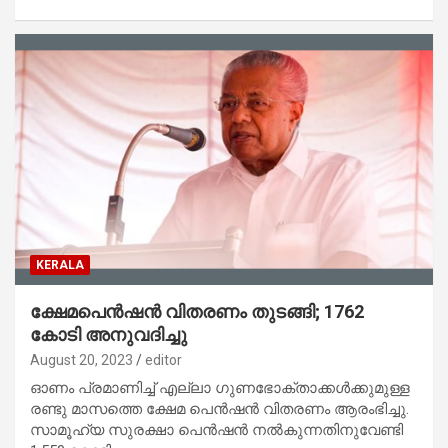
KERALA
ക്ഷേമപെൻഷൻ വിതരണം തുടങ്ങി; 1762
കോടി അനുവദിച്ചു
August 20, 2023
editor
ഓണം പ്രമാണിച്ച് എല്ലാ ഗുണഭോക്താക്കൾക്കുമുള്ള
രണ്ടു മാസത്തെ ക്ഷേമ പെൻഷൻ വിതരണം ആരംഭിച്ചു.
സാമൂഹ്യ സുരക്ഷാ പെൻഷൻ നൽകുന്നതിനുവേണ്ടി