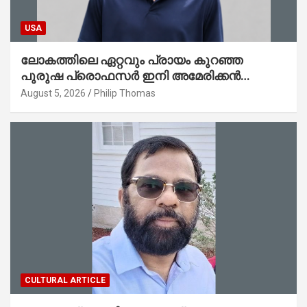
USA
ലോകത്തിലെ ഏറ്റവും പ്രായം കുറഞ്ഞ
പുരുഷ പ്രൊഫസർ ഇനി അമേരിക്കൻ
മലയാളി നേഥൻ തോമസ്
August 5, 2026
Philip Thomas
CULTURAL ARTICLE