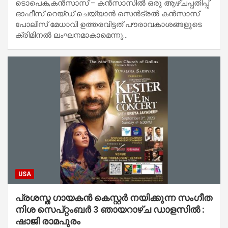
ടൊപെക,കൻസാസ് – കൻസാസിൽ ഒരു ആഴ്ചപ്പതിപ്പ്
ഓഫീസ് റെയ്‌ഡ് ചെയ്യാൻ സെൻട്രൽ കൻസാസ്
പോലീസ് മേധാവി ഉത്തരവിട്ടത് പൗരാവകാശങ്ങളുടെ
ക്രിമിനൽ ലംഘനമാകാമെന്നു…
USA
പ്രശസ്ത ഗായകൻ കെസ്റ്റർ നയിക്കുന്ന സംഗീത
നിശ സെപ്റ്റംബർ 3 ഞായറാഴ്ച ഡാളസിൽ :
ഷാജി രാമപുരം