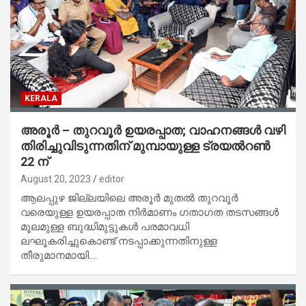
KERALA
അരൂർ – തുറവൂർ ഉയരപ്പാത; വാഹനങ്ങൾ വഴി
തിരിച്ചുവിടുന്നതിന് മുമ്പായുള്ള ട്രയൽറൺ
22 ന്
August 20, 2023
editor
ആലപ്പുഴ ജില്ലയിലെ അരൂർ മുതൽ തുറവൂർ
വരെയുള്ള ഉയരപ്പാത നിർമാണം ഗതാഗത തടസങ്ങൾ
മൂലമുള്ള ബുദ്ധിമുട്ടുകൾ പരമാവധി
ലഘൂകരിച്ചുകൊണ്ട് നടപ്പാക്കുന്നതിനുള്ള
തീരുമാനമായി.…