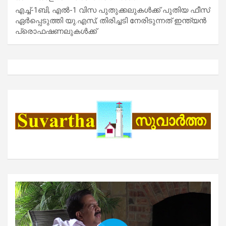
എച്ച്-1ബി, എൽ-1 വിസ പുതുക്കലുകൾക്ക് പുതിയ ഫീസ്
ഏർപ്പെടുത്തി യു.എസ്; തിരിച്ചടി നേരിടുന്നത് ഇന്ത്യൻ
പ്രൊഫഷണലുകൾക്ക്