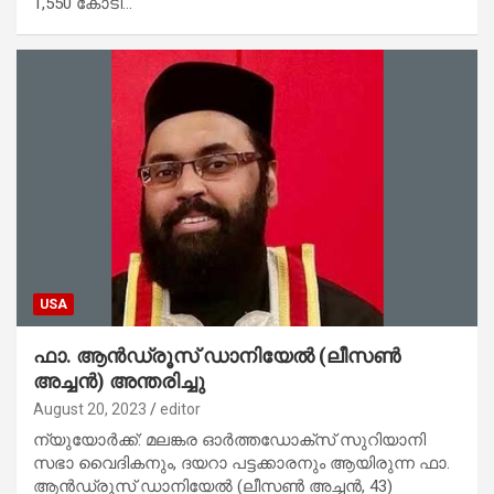
1,550 കോടി…
USA
ഫാ. ആൻഡ്രൂസ് ഡാനിയേൽ (ലീസൺ
അച്ചൻ) അന്തരിച്ചു
August 20, 2023
editor
ന്യുയോർക്ക്: മലങ്കര ഓർത്തഡോക്‌സ് സുറിയാനി
സഭാ വൈദികനും, ദയറാ പട്ടക്കാരനും ആയിരുന്ന ഫാ.
ആൻഡ്രൂസ് ഡാനിയേൽ (ലീസൺ അച്ചൻ, 43)