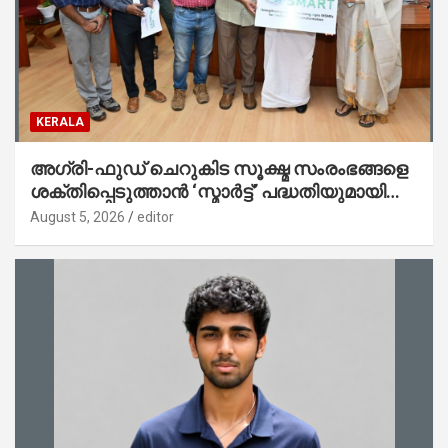
KERALA
അഗ്രി-ഫുഡ് ചെറുകിട സൂക്ഷ്മ സംരംഭങ്ങളെ
ശക്തിപ്പെടുത്താന്‍ ‘സ്മാര്‍ട്ട്’ പദ്ധതിയുമായി
കേര; ലോഗോ മുഖ്യമന്ത്രി പ്രകാശനം
August 5, 2026
editor
ചെയ്തു