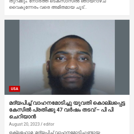
തുറക്കും. നോർത്ത് ടെക്‌സാസിൽ ഞായറാഴ്ച
വൈകുന്നേരം വരെ അമിതമായ ചൂട്…
USA
മദ്യപിച്ച് വാഹനമോടിച്ചു യുവതി കൊല്ലപ്പെട്ട
കേസിൽ പ്രതിക്കു 47 വർഷം തടവ് – പി പി
ചെറിയാൻ
August 20, 2023
editor
ഒക്‌ലഹോമ :മദ്യപിച്ച് വാഹനമോടിച്ചുണ്ടായ