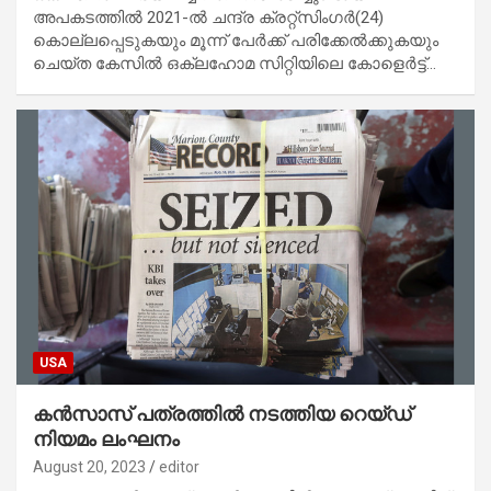
അപകടത്തിൽ 2021-ൽ ചന്ദ്ര ക്രറ്റ്സിംഗർ(24)
കൊല്ലപ്പെടുകയും മൂന്ന് പേർക്ക് പരിക്കേൽക്കുകയും
ചെയ്ത കേസിൽ ഒക്‌ലഹോമ സിറ്റിയിലെ കോളെർട്ട്…
USA
കൻസാസ് പത്രത്തിൽ നടത്തിയ റെയ്ഡ്
നിയമം ലംഘനം
August 20, 2023
editor