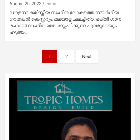
August 20, 2023
editor
ഡാളസ്. ക്രിസ്തീയ സംഗീത ലോകത്തെ സ്വർഗീയ
ഗായകൻ കെസ്റ്ററും. മലയാള ചലച്ചിത്ര, ഭക്തി ഗാന
രംഗത്ത് സംഗീതത്തെ സ്നേഹിക്കുന്ന ഏവരുടെയും
ഹൃദയ…
Posts
1
2
Next
pagination