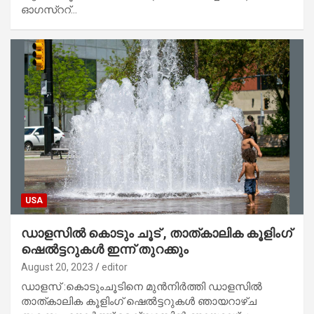
ഓഗസ്ററ്…
USA
ഡാളസിൽ കൊടും ചൂട് , താത്കാലിക കൂളിംഗ്
ഷെൽട്ടറുകൾ ഇന്ന് തുറക്കും
August 20, 2023
editor
ഡാളസ് :കൊടുംചൂടിനെ മുൻനിർത്തി ഡാളസിൽ
താത്കാലിക കൂളിംഗ് ഷെൽട്ടറുകൾ ഞായറാഴ്ച