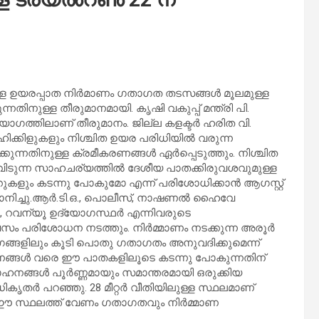
ള ഉയരപ്പാത നിർമാണം ഗതാഗത തടസങ്ങൾ മൂലമുള്ള
്നതിനുള്ള തീരുമാനമായി. കൃഷി വകുപ്പ് മന്ത്രി പി.
ത യോഗത്തിലാണ് തീരുമാനം. ജില്ല കളക്ടർ ഹരിത വി.
ഹിക്കിളുകളും നിശ്ചിത ഉയര പരിധിയിൽ വരുന്ന
ുന്നതിനുള്ള ക്രമീകരണങ്ങൾ ഏർപ്പെടുത്തും. നിശ്ചിത
വിടുന്ന സാഹചര്യത്തിൽ ദേശീയ പാതക്കിരുവശവുമുള്ള
കളും കടന്നു പോകുമോ എന്ന് പരിശോധിക്കാൻ ആഗസ്റ്റ്
ാനിച്ചു.ആർ.ടി.ഒ., പൊലീസ്, നാഷണൽ ഹൈവേ
ർ, റവന്യൂ ഉദ്യോഗസ്ഥർ എന്നിവരുടെ
സം പരിശോധന നടത്തും. നിർമ്മാണം നടക്കുന്ന അരൂർ
ാഗങ്ങളിലും കൂടി പൊതു ഗതാഗതം അനുവദിക്കുമെന്ന്
ള വാഹനങ്ങൾ വരെ ഈ പാതകളിലൂടെ കടന്നു പോകുന്നതിന്
ാഹനങ്ങൾ പൂർണ്ണമായും സമാന്തരമായി ഒരുക്കിയ
ധികൃതർ പറഞ്ഞു. 28 മീറ്റർ വീതിയിലുള്ള സ്ഥലമാണ്
ത്. ഈ സ്ഥലത്ത് വേണം ഗതാഗതവും നിർമ്മാണ