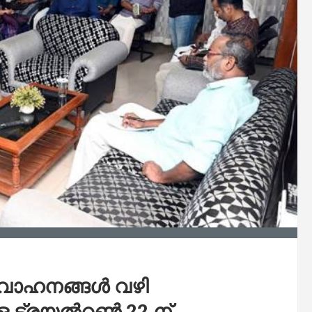
 വാഹനങ്ങൾ വഴി
ുള്ള ട്രയൽറൺ 22 ന്