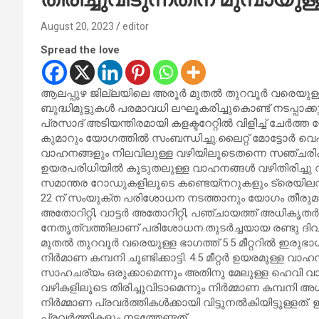
August 20, 2023
editor
Spread the love
ആലപ്പുഴ ജില്ലയിലെ അരൂർ മുതൽ തുറവൂർ വരെയുള്
ബുദ്ധിമുട്ടുകൾ പരമാവധി ലഘൂകരിച്ചുകൊണ്ട് നടപ്പാക്കുന
പ്രസാദ് അടിയന്തിരമായി കളക്ടറേറ്റിൽ വിളിച്ച് ചേർത്
കുമാറും യോഗത്തിൽ സംബന്ധിച്ചു.ലൈറ്റ് മോട്ടോർ വെ
വാഹനങ്ങളും നിലവിലുള്ള വഴിയിലൂടെതന്നെ സഞ്ചരിക്ക
ഉയരപരിധിയിൽ കൂടുതലുള്ള വാഹനങ്ങൾ വഴിതിരിച്ചു 
സമാന്തര റോഡുകളിലൂടെ കണ്ടെയ്‌നറുകളും ട്രെയിലറു
22 ന് സംയുക്ത പരിശോധന നടത്താനും യോഗം തീരുമ
അതോറിറ്റി, വാട്ടർ അതോറിറ്റി, പഞ്ചായത്ത് അധികൃത
നേതൃത്വത്തിലാണ് പരിശോധന.തുടർച്ചയായ രണ്ടു ദിവ
മുതൽ തുറവൂർ വരെയുള്ള ഭാഗത്ത് 5.5 മീറ്ററിൽ ഇരുഭ
നിർമാണ കമ്പനി ചൂണ്ടിക്കാട്ടി. 4.5 മീറ്റർ ഉയരമുള്
സാഹചര്യം ഒരുക്കാമെന്നും അതിനു മേലുള്ള ഹെവി വ
വഴികളിലൂടെ തിരിച്ചുവിടാമെന്നും നിർമ്മാണ കമ്പനി അ
നിർമ്മാണ പ്രവർത്തികൾക്കായി വിട്ടുനൽകിയിട്ടുള്ള
പ്രവർത്തികളും നടത്തേണ്ടത്.