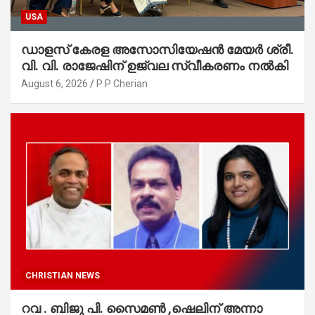
USA
ഡാളസ് കേരള അസോസിയേഷൻ മേയർ ശ്രീ.
വി. വി. രാജേഷിന് ഉജ്വല സ്വീകരണം നൽകി
August 6, 2026
P P Cherian
CHRISTIAN NEWS
റവ . ബിജു പി. സൈമൺ ,ഷെലിന് അന്നാ