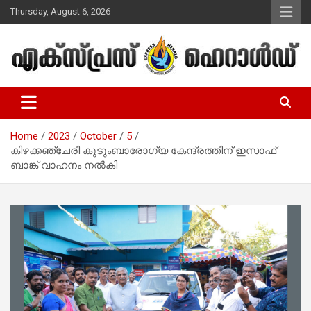
Skip
Thursday, August 6, 2026
to
content
Malayalam Christian News
Express Herald – Malayalam
Christian News
Home
2023
October
5
കിഴക്കഞ്ചേരി കുടുംബാരോഗ്യ കേന്ദ്രത്തിന് ഇസാഫ്
ബാങ്ക് വാഹനം നല്‍കി