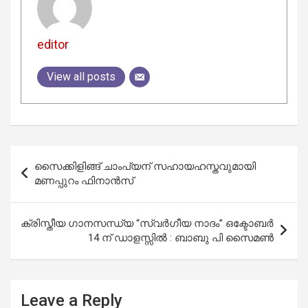
editor
View all posts
Post
സൈക്കിളിങ്ങ് ചാംപ്യന് സഹായഹസ്തവുമായി
navigation
മണപ്പുറം ഫിനാന്‍സ്
ക്രിസ്തീയ ഗാനസന്ധ്യ “സ്വർഗീയ നാദം” ഒക്ടോബർ
14 ന് ഡാളസ്സിൽ : ബാബു പി സൈമൺ
Leave a Reply