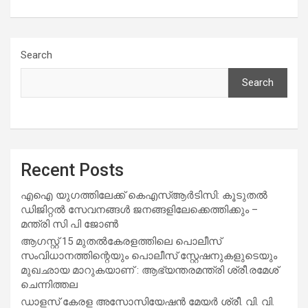
Search
Search
Recent Posts
എഐ യുഗത്തിലേക്ക് കെഎസ്ആർടിസി: കൂടുതൽ
ഡിജിറ്റൽ സേവനങ്ങൾ ജനങ്ങളിലേക്കെത്തിക്കും –
മന്ത്രി സി പി ജോൺ
ആഗസ്റ്റ് 15 മുതല്‍കേരളത്തിലെ പൊലീസ്
സംവിധാനത്തിന്റെയും പൊലീസ് സ്റ്റേഷനുകളുടെയും
മുഖഛായ മാറുകയാണ് : ആഭ്യന്തരമന്ത്രി ശ്രീ.രമേശ്
ചെന്നിത്തല
ഡാളസ് കേരള അസോസിയേഷൻ മേയർ ശ്രീ. വി. വി.