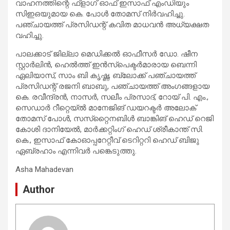
വാഹനത്തിന്റെ ഫ്‌ളാഗ് ഓഫ് ഇസാഫ് എംഡിയും
സിഇഒയുമായ കെ. പോള്‍ തോമസ് നിർവഹിച്ചു.
പഞ്ചായത്ത് പ്രസിഡന്റ് കവിത മാധവന്‍ അധ്യക്ഷത
വഹിച്ചു.
പാലക്കാട് ജില്ലാ മെഡിക്കല്‍ ഓഫീസര്‍ ഡോ. ഷീന
സ്റ്റാര്‍ലിന്‍, ഹെല്‍ത്ത് ഇന്‍സ്‌പെക്ടര്‍മാരായ ബെന്നി
ഏലിയാസ്, സാം ബി കൃഷ്ണ, ബ്ലോക്ക് പഞ്ചായത്ത്
പ്രസിഡന്റ് രജനി ബാബു, പഞ്ചായത്ത് അംഗങ്ങളായ
കെ. രവീന്ദ്രൻ, നാസര്‍, സലീം പ്രസാദ്, റോയ് പി. എം.,
സെഡാർ റീറ്റെയ്ൽ മാനേജിങ് ഡയറക്ടർ അലോക്
തോമസ് പോൾ, സസ്‌റ്റൈനബിൾ ബാങ്കിങ് ഹെഡ് റെജി
കോശി ദാനിയേൽ, മാർക്കറ്റിംഗ് ഹെഡ് ശ്രീകാന്ത് സി.
കെ., ഇസാഫ് കോഓപ്പറേറ്റീവ് ടെറിറ്ററി ഹെഡ് ബിജു
ഏബ്രഹാം എന്നിവര്‍ പങ്കെടുത്തു.
Asha Mahadevan
Author