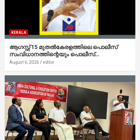
KERALA
ആഗസ്റ്റ് 15 മുതല്‍കേരളത്തിലെ പൊലീസ്
സംവിധാനത്തിന്റെയും പൊലീസ്
സ്റ്റേഷനുകളുടെയും മുഖഛായ മാറുകയാണ് :
August 6, 2026
editor
ആഭ്യന്തരമന്ത്രി ശ്രീ.രമേശ് ചെന്നിത്തല