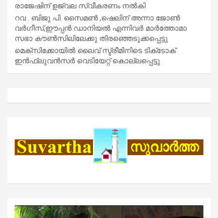
രാജേഷിന് ഉജ്വല സ്വീകരണം നൽകി
റവ . ബിജു പി. സൈമൺ ,ഷെലിന് അന്നാ ജോൺ
വർഗീസ്,ഈപ്പൻ ഡാനിയൽ എന്നിവർ മാർത്തോമാ
സഭാ കൗൺസിലിലേക്കു തിരഞ്ഞെടുക്കപ്പെട്ടു
മെക്സിക്കോയിൽ ലൈവ് സ്ട്രീമിനിടെ ടിക്‌ടോക്
ഇൻഫ്ലുവൻസർ വെടിയേറ്റ് കൊല്ലപ്പെട്ടു