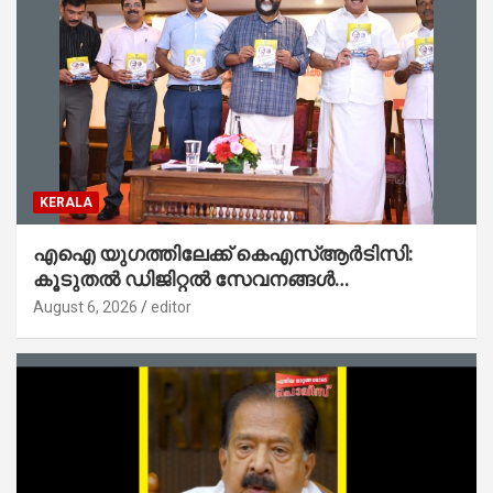
KERALA
എഐ യുഗത്തിലേക്ക് കെഎസ്ആർടിസി:
കൂടുതൽ ഡിജിറ്റൽ സേവനങ്ങൾ
ജനങ്ങളിലേക്കെത്തിക്കും – മന്ത്രി സി പി
August 6, 2026
editor
ജോൺ