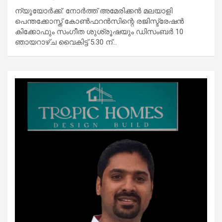
ന്യൂയോർക്ക്: നോർത്ത് അമേരിക്കൻ മലയാളി
പെന്തക്കോസ്ത് കോൺഫറൻസിന്റെ രജിസ്ട്രേഷൻ
കിക്കോഫും സംഗീത ശുശ്രൂഷയും ഡിസംബർ 10
ഞായറാഴ്ച വൈകിട്ട് 5.30 ന്…