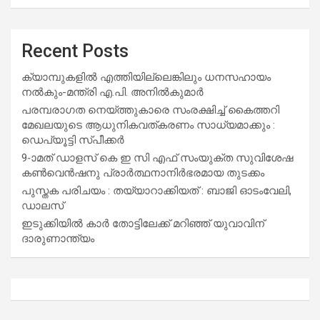
Recent Posts
ക്യാമ്പുകളിൽ എത്തിയില്ലെങ്കിലും ധനസഹായം
നൽകും-മന്ത്രി എ.പി. അനിൽകുമാർ
പരമ്പരാഗത നെയ്ത്തുകാരെ സംരക്ഷിച്ച് കൈത്തറി
മേഖലയുടെ ആധുനികവത്കരണം സാധ്യമാക്കും :
ഡെപ്യൂട്ടി സ്പീക്കർ
9-ാമത് ഡാളസ് കെ ഇ സി എഫ് സംയുക്ത സുവിശേഷ
കൺവെൻഷനു പ്രാർത്ഥനാനിർഭരമായ തുടക്കം
പുസ്തക പരിചയം : തയ്യാറാക്കിയത് : ബാജി ഓടംവേലി,
ഡാലസ്
ഇടുക്കിയിൽ കാർ തോട്ടിലേക്ക് മറിഞ്ഞ് യുവാവിന്
ദാരുണാന്ത്യം