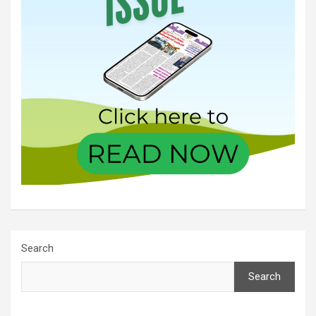
Search
Search