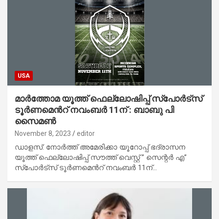
USA
മാർത്തോമ യൂത്ത് ഫെല്ലോഷിപ്പ് സ്പോർട്സ്
ടൂർണമെൻറ് നവംബർ 11ന് : ബാബു പി
സൈമൺ
November 8, 2023
editor
ഡാളസ്: നോർത്ത് അമേരിക്കാ യൂറോപ്പ് ഭദ്രാസന
യൂത്ത് ഫെല്ലോഷിപ്പ് സൗത്ത് വെസ്റ്റ് ” സെന്റർ എ”
സ്പോർട്സ് ടൂർണമെൻറ് നവംബർ 11ന്…