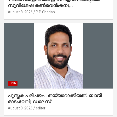
സുവിശേഷ കൺവെൻഷനു
പ്രാർത്ഥനാനിർഭരമായ തുടക്കം
August 8, 2026
P P Cherian
USA
പുസ്തക പരിചയം : തയ്യാറാക്കിയത് : ബാജി
ഓടംവേലി, ഡാലസ്
August 8, 2026
editor