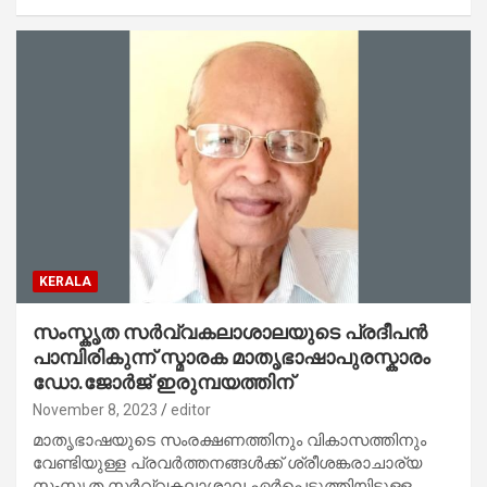
KERALA
സംസ്കൃത സർവ്വകലാശാലയുടെ പ്രദീപൻ
പാമ്പിരികുന്ന് സ്മാരക മാതൃഭാഷാപുരസ്കാരം
ഡോ.ജോർജ് ഇരുമ്പയത്തിന്
November 8, 2023
editor
മാതൃഭാഷയുടെ സംരക്ഷണത്തിനും വികാസത്തിനും
വേണ്ടിയുള്ള പ്രവർത്തനങ്ങൾക്ക് ശ്രീശങ്കരാചാര്യ
സംസ്കൃത സർവ്വകലാശാല ഏർപ്പെടുത്തിയിട്ടുള്ള