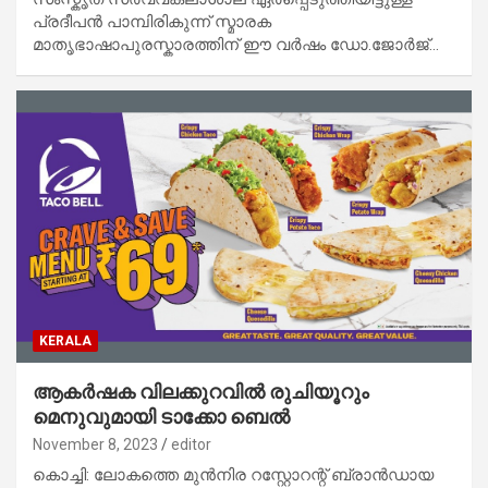
പ്രദീപൻ പാമ്പിരികുന്ന് സ്മാരക
മാതൃഭാഷാപുരസ്കാരത്തിന് ഈ വർഷം ഡോ.ജോർജ്…
KERALA
ആകർഷക വിലക്കുറവിൽ രുചിയൂറും
മെനുവുമായി ടാക്കോ ബെൽ
November 8, 2023
editor
കൊച്ചി: ലോകത്തെ മുൻനിര റസ്റ്റോറന്റ് ബ്രാൻഡായ