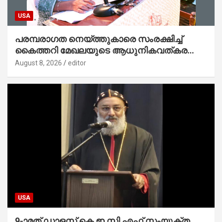
USA
പരമ്പരാഗത നെയ്ത്തുകാരെ സംരക്ഷിച്ച്
കൈത്തറി മേഖലയുടെ ആധുനികവത്കരണം
സാധ്യമാക്കും : ഡെപ്യൂട്ടി സ്പീക്കർ
August 8, 2026
editor
USA
9-ാമത് ഡാളസ് കെ ഇ സി എഫ് സംയുക്ത