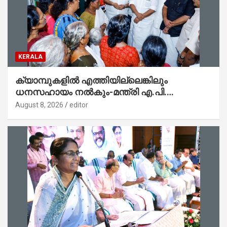
KERALA
ക്യാമ്പുകളിൽ എത്തിയില്ലെങ്കിലും
ധനസഹായം നൽകും-മന്ത്രി എ.പി.
അനിൽകുമാർ
August 8, 2026
editor