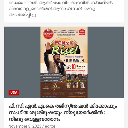
ടാക്കോ ബെൽ ആകർഷക വിലക്കുറവിൽ സ്വാദിഷ്‌ട
വിഭവങ്ങളുടെ ‘ക്രേവ് ആൻഡ് സേവ്’ മെനു
അവതരിപ്പിച്ചു.…
USA
പി.സി.എൻ.എ.കെ രജിസ്ട്രേഷൻ കിക്കോഫും
സംഗീത ശുശ്രൂഷയും ന്യൂയോർക്കിൽ :
നിബു വെള്ളവന്താനം
November 8, 2023
editor