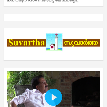
ഇൻഫ്ലുവൻസർ വെടിയേറ്റ് കൊല്ലപ്പെട്ടു