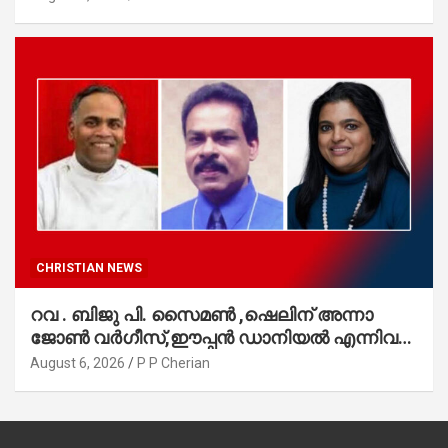
CHRISTIAN NEWS
റവ . ബിജു പി. സൈമൺ ,ഷെലിന് അന്നാ
ജോൺ വർഗീസ്,ഈപ്പൻ ഡാനിയൽ എന്നിവർ
മാർത്തോമാ സഭാ കൗൺസിലിലേക്കു
August 6, 2026
P P Cherian
തിരഞ്ഞെടുക്കപ്പെട്ടു