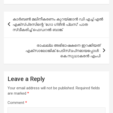
Post
കാർബൺ മലിനീകരണം കുറയ്ക്കാൻ ഡി എച്ച് എൽ
navigation
എക്സ്പ്രസിന്റെ ‘ഗോ ഗ്രീൻ പ്ലസ്’ പാത
സ്വീകരിച്ച് ഫെഡറൽ ബാങ്ക്
രാംലല്ല അഭിഭാഷകനെ ഇറക്കിയത്
എക്‌സാലോജിക് പേടിസ്വപ്‌നമായപ്പോള്‍ :
കെ.സുധാകരന്‍ എംപി
Leave a Reply
Your email address will not be published.
Required fields
are marked
*
Comment
*