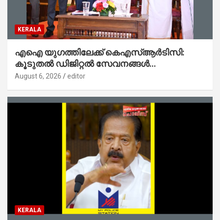
KERALA
എഐ യുഗത്തിലേക്ക് കെഎസ്ആർടിസി:
കൂടുതൽ ഡിജിറ്റൽ സേവനങ്ങൾ
ജനങ്ങളിലേക്കെത്തിക്കും – മന്ത്രി സി പി
August 6, 2026
editor
ജോൺ
KERALA