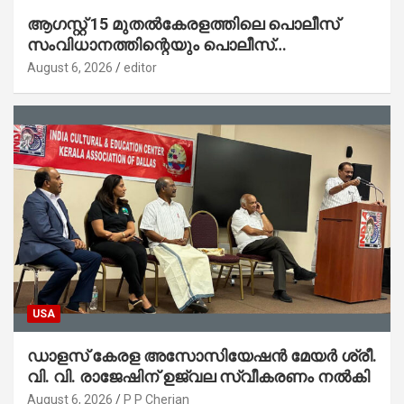
ആഗസ്റ്റ് 15 മുതല്‍കേരളത്തിലെ പൊലീസ്
സംവിധാനത്തിന്റെയും പൊലീസ്
സ്റ്റേഷനുകളുടെയും മുഖഛായ മാറുകയാണ് :
August 6, 2026
editor
ആഭ്യന്തരമന്ത്രി ശ്രീ.രമേശ് ചെന്നിത്തല
USA
ഡാളസ് കേരള അസോസിയേഷൻ മേയർ ശ്രീ.
വി. വി. രാജേഷിന് ഉജ്വല സ്വീകരണം നൽകി
August 6, 2026
P P Cherian