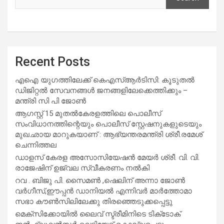
Recent Posts
എഐ യുഗത്തിലേക്ക് കെഎസ്ആർടിസി: കൂടുതൽ
ഡിജിറ്റൽ സേവനങ്ങൾ ജനങ്ങളിലേക്കെത്തിക്കും –
മന്ത്രി സി പി ജോൺ
ആഗസ്റ്റ് 15 മുതല്‍കേരളത്തിലെ പൊലീസ്
സംവിധാനത്തിന്റെയും പൊലീസ് സ്റ്റേഷനുകളുടെയും
മുഖഛായ മാറുകയാണ് : ആഭ്യന്തരമന്ത്രി ശ്രീ.രമേശ്
ചെന്നിത്തല
ഡാളസ് കേരള അസോസിയേഷൻ മേയർ ശ്രീ. വി. വി.
രാജേഷിന് ഉജ്വല സ്വീകരണം നൽകി
റവ . ബിജു പി. സൈമൺ ,ഷെലിന് അന്നാ ജോൺ
വർഗീസ്,ഈപ്പൻ ഡാനിയൽ എന്നിവർ മാർത്തോമാ
സഭാ കൗൺസിലിലേക്കു തിരഞ്ഞെടുക്കപ്പെട്ടു
മെക്സിക്കോയിൽ ലൈവ് സ്ട്രീമിനിടെ ടിക്‌ടോക്