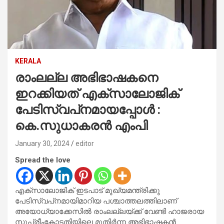
KERALA
രാംലല്ല അഭിഭാഷകനെ
ഇറക്കിയത് എക്‌സാലോജിക്
പേടിസ്വപ്‌നമായപ്പോള്‍ :
കെ.സുധാകരന്‍ എംപി
January 30, 2024
editor
Spread the love
എക്‌സാലോജിക് ഇടപാട് മുഖ്യമന്ത്രിക്കു
പേടിസ്വപ്‌നമായിമാറിയ പശ്ചാത്തലത്തിലാണ്
അയോധ്യാക്കേസില്‍ രാംലല്ലയ്ക്ക് വേണ്ടി ഹാജരായ
സുപ്രീംകോടതിയിലെ മുതിര്‍ന്ന അഭിഭാഷകന്‍