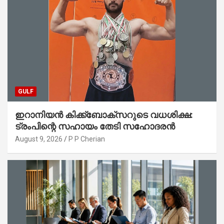
GULF
ഇറാനിയൻ കിക്ക്ബോക്സറുടെ വധശിക്ഷ:
ട്രംപിന്റെ സഹായം തേടി സഹോദരൻ
August 9, 2026
P P Cherian