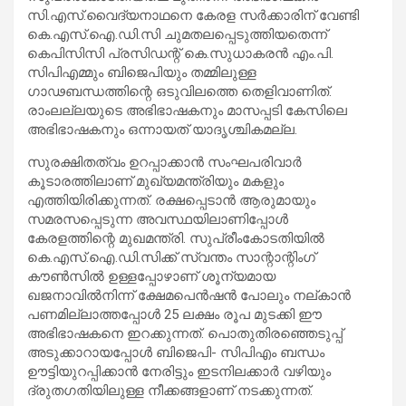
സി.എസ്.വൈദ്യനാഥനെ കേരള സര്‍ക്കാരിന് വേണ്ടി
കെ.എസ്.ഐ.ഡി.സി ചുമതലപ്പെടുത്തിയതെന്ന്
കെപിസിസി പ്രസിഡന്റ് കെ.സുധാകരന്‍ എം.പി.
സിപിഎമ്മും ബിജെപിയും തമ്മിലുള്ള
ഗാഢബന്ധത്തിന്റെ ഒടുവിലത്തെ തെളിവാണിത്.
രാംലല്ലയുടെ അഭിഭാഷകനും മാസപ്പടി കേസിലെ
അഭിഭാഷകനും ഒന്നായത് യാദൃശ്ചികമല്ല.
സുരക്ഷിതത്വം ഉറപ്പാക്കാന്‍ സംഘപരിവാര്‍
കൂടാരത്തിലാണ് മുഖ്യമന്ത്രിയും മകളും
എത്തിയിരിക്കുന്നത്. രക്ഷപ്പെടാന്‍ ആരുമായും
സമരസപ്പെടുന്ന അവസ്ഥയിലാണിപ്പോള്‍
കേരളത്തിന്റെ മുഖമന്ത്രി. സുപ്രീംകോടതിയില്‍
കെ.എസ്.ഐ.ഡി.സിക്ക് സ്വന്തം സാന്റാന്റിംഗ്
കൗണ്‍സില്‍ ഉള്ളപ്പോഴാണ് ശൂന്യമായ
ഖജനാവില്‍നിന്ന് ക്ഷേമപെന്‍ഷന്‍ പോലും നല്കാന്‍
പണമില്ലാത്തപ്പോള്‍ 25 ലക്ഷം രൂപ മുടക്കി ഈ
അഭിഭാഷകനെ ഇറക്കുന്നത്. പൊതുതിരഞ്ഞെടുപ്പ്
അടുക്കാറായപ്പോള്‍ ബിജെപി- സിപിഎം ബന്ധം
ഊട്ടിയുറപ്പിക്കാന്‍ നേരിട്ടും ഇടനിലക്കാര്‍ വഴിയും
ദ്രുതഗതിയിലുള്ള നീക്കങ്ങളാണ് നടക്കുന്നത്.