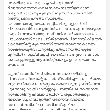
നടത്തിയിട്ടില്ല. യുപിഎ ഭരിക്കുമ്പോള്‍
ദിവസേനയെന്നപോലെ സമരം നടത്തിയവരാണ്
ഇപ്പോള്‍ ചുരുണ്ടുകൂടി ഇരിക്കുന്നത്. ഡല്‍ഹിയില്‍
നടത്തുമെന്ന് പറഞ്ഞ സമരത്തെ
പൊതുസമ്മേളനമാക്കി മാറ്റിയ ഭീരുക്കളാണിവര്‍.
പ്രധാനമന്ത്രി കേരളത്തില്‍ പല തവണ എത്തിയപ്പോള്‍
ഒരു നിവേദനം പോലും നല്കാന്‍ ഇവര്‍ തയാറായില്ല.
പ്രധാനമന്ത്രിയുടെ പ്രീതിനേടാന്‍ പിണറായി വിജയന്‍
കേരളത്തിന്റെ മുഖ്യമന്ത്രിയാണ് താനെന്ന കാര്യം
സൗകര്യപൂര്‍വം വിസ്മരിച്ചു. പ്രധാനമന്ത്രിയുടെ
മുന്‍പില്‍ നട്ടെല്ല് വളച്ച് ഭയഭക്തി ബഹുമാനത്തോടെ
കൈകൂപ്പിയുള്ള ആ നില്‍പ്പ് കേരളം ഉടനെയൊന്നും
മറക്കില്ല.
യൂത്ത് കോണ്‍ഗ്രസ് പ്രവര്‍ത്തകരെ വഴിനീളെ
പിണറായി വിജയന്റെ പോലീസ് തല്ലിച്ചതച്ചപ്പോള്‍ അത്
ആസ്വദിക്കാന്‍ ഗവര്‍ണ്ണറും ഉണ്ടായിരുന്നു. മാനിഷാദാ
എന്നൊരു വാക്ക് ഗവര്‍ണ്ണറും പറഞ്ഞില്ല. സംസ്ഥാന
സര്‍ക്കാരിന്റെ എല്ലാ അവിഹിത ശുപാര്‍ശകളും
അംഗീകരിച്ച ഗവര്‍ണ്ണര്‍ക്ക് പിണറായി വിജയന്‍
ഖജനാവില്‍നിന്ന് പണമെറിഞ്ഞ് എല്ലാ
സൗകര്യങ്ങളും ഏര്‍പ്പെടുത്തി. ഗവര്‍ണ്ണറൊന്ന്