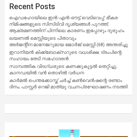
Recent Posts
ഐഡഹോയിലെ ഇൻ-എൻ-ഔട്ട് വെടിവെപ്പ്: ഭീകര
നിമിഷങ്ങളുടെ സിസിടിവി ദൃശ്യങ്ങൾ പുറത്ത്;
ആക്രമണത്തിന് പിന്നിലെ കാരണം ഇപ്പോഴും ദുരൂഹം
ലയണൽ മെസ്സിയുടെ പിതാവും
അർജന്റീന:മാനേജറുമായ ജോർജ് മെസ്സി (68) അന്തരിച്ചു
ഇറാനിയൻ കിക്ക്ബോക്സറുടെ വധശിക്ഷ: ട്രംപിന്റെ
സഹായം തേടി സഹോദരൻ
സാമ്പത്തിക വിദഗ്ധരുടെ കണക്കുകൂട്ടൽ തെറ്റിച്ചു;
കാനഡയിൽ വൻ തൊഴിൽ വർധന
കാർമൽ പെന്തക്കോസ്ത് ചർച്ച് കൺവെൻഷന്റെ രണ്ടാം
ദിനം; പാസ്റ്റർ റെജി മാത്യു വചനപ്രഘോഷണം നടത്തി