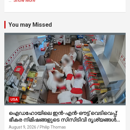
...
Show More
You may Missed
USA
ഐഡഹോയിലെ ഇൻ-എൻ-ഔട്ട് വെടിവെപ്പ്:
ഭീകര നിമിഷങ്ങളുടെ സിസിടിവി ദൃശ്യങ്ങൾ
പുറത്ത്; ആക്രമണത്തിന് പിന്നിലെ കാരണം
August 9, 2026
Philip Thomas